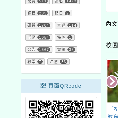
比賽
511
報名
1473
課程
205
節日
2
內文
研習
1704
宣導
114
活動
1054
特色
1
校園
公告
1567
資訊
38
教學
7
注意
33
頁面QRcode
年度個人綜合所得
有關「114-115年度
「
期間自114年5
COVID-19疫苗接種計
教