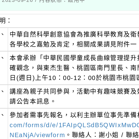
023-09-26 / 內容狀態：啟用中
明：
、
中華自然科學創意協會為推廣科學教育及衛
各學校之嘉勉及肯定，相關成果請見附件一
、
本會承辦「中華民國學童成長曲線管理提升
確觀念，與東杰生醫、桃園區南門里長、南門
日(週日)上午10：00-12：00於桃園
、
講座為親子共同參與，活動中有趣味競賽及
請公告本訊息。
、
參加者需事先報名，以利主辦單位事先準備
com/forms/d/e/1FAIpQLSdB5QWIxMwD
NEaNjA/viewform
。聯絡人：謝小姐 / 聯絡電