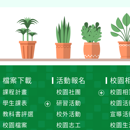
檔案下載
活動報名
校園
課程計畫
校園社團
校園相
展
學生課表
研習活動
校園活
開
展
教科書評選
校外活動
宣導活
選
開
校園檔案
校園志工
校園生
單