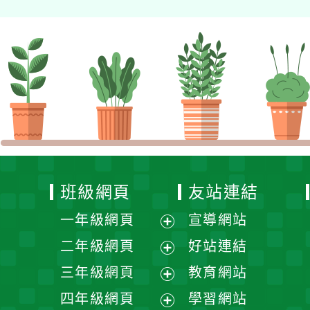
班級網頁
友站連結
一年級網頁
宣導網站
展
二年級網頁
好站連結
開
展
三年級網頁
教育網站
選
開
展
四年級網頁
學習網站
單