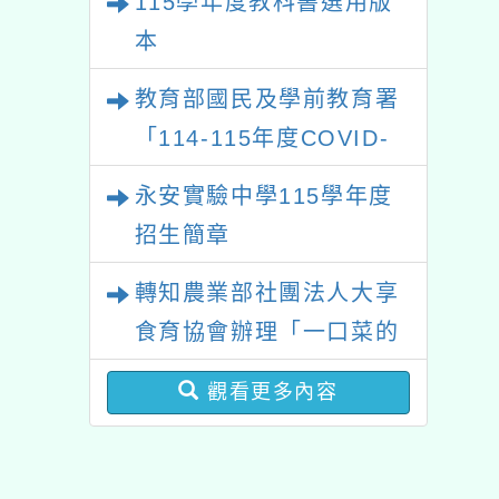
115學年度教科書選用版
本
教育部國民及學前教育署
「114-115年度COVID-
19疫苗接種計畫」公費接
永安實驗中學115學年度
種對象擴大為「滿6個月
招生簡章
以上尚未接種之民眾」措
轉知農業部社團法人大享
施，延長至115年7月31
食育協會辦理「一口菜的
日止
旅程-旬味探訪(第1場)」
觀看更多內容
產地見學活動