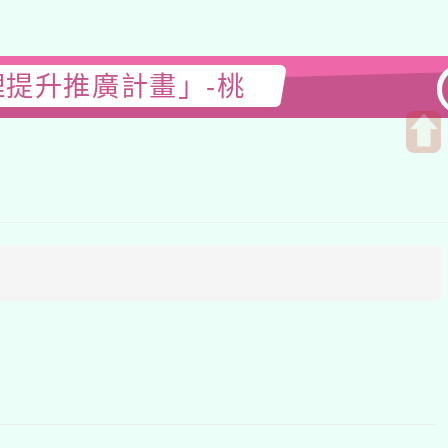
理提升推廣計畫」-桃
開
啟
上
方
區
塊