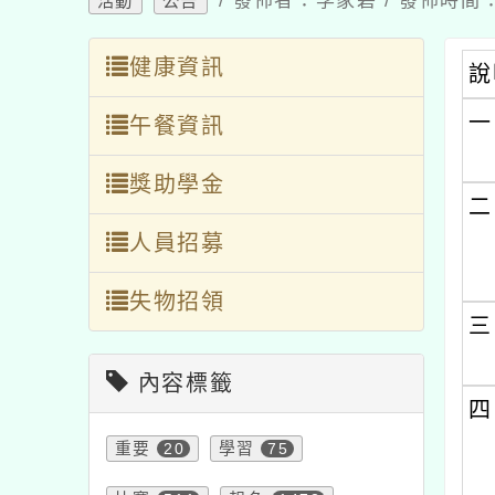
/ 發佈者：李家碧 / 發佈時間：2
活動
公告
健康資訊
說
一
午餐資訊
獎助學金
二
人員招募
失物招領
三
內容標籤
四
重要
20
學習
75