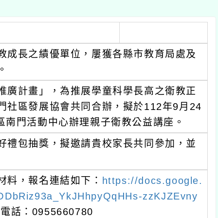
教成長之績優單位，屢獲各縣市教育局處及
。
推廣計畫」，為推展學童科學長高之衛教正
社區發展協會共同合辦，擬於112年9月24
市桃園區南門活動中心辦理親子衛教公益講座。
好禮包抽獎，擬邀請貴校家長共同參加，並
材料，報名連結如下：
https://docs.google.
ODbRiz93a_YkJHhpyQqHHs-zzKJZEvny
話：0955660780