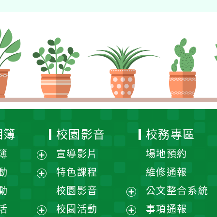
相簿
校園影音
校務專區
簿
宣導影片
場地預約
展
動
特色課程
維修通報
開
展
動
校園影音
公文整合系統
選
開
展
活
校園活動
事項通報
單