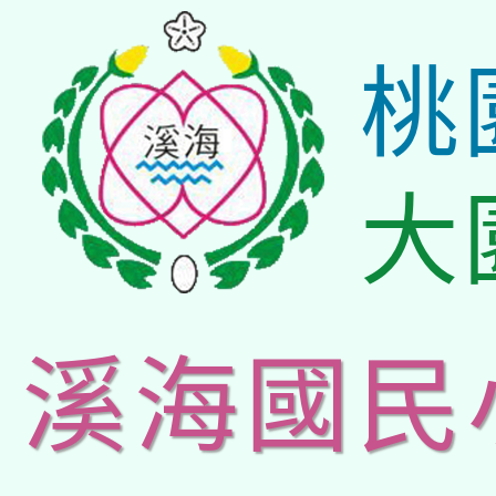
桃
大
溪海國民