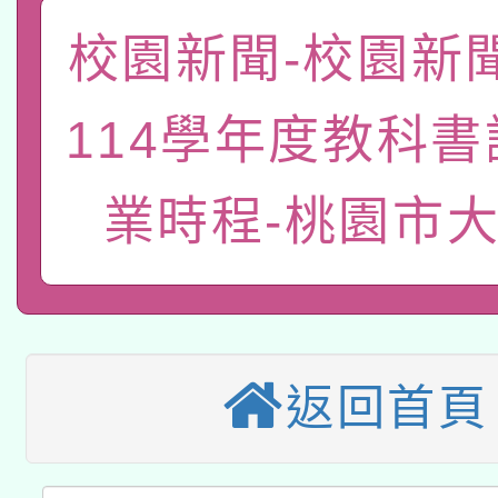
「數位內容與教學軟體線
校園新聞-校園新
有關大陸委員會函釋公
pilot」
114學年度教科
轉知經濟部水利署委託
薪期間赴陸應申請許可
115年8月22日(星期六)
業技術研究院辦理「11
業時程-桃園市
2026年桃園地景藝術
桃園市孔廟祈福系列活
用水績優單位及節水達
本校115學年度第2次
開 智慧啟航」
動」
適應運動共學行動站研
招甄選結果公告(無人
返回首頁
本館辦理115年度閱讀
招)
科技賦能─人工智慧(AI
暨閱讀推動專業研習