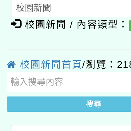
A3數位素養講師名單
礎課程
「數位內容與教學軟體線
校園新聞 / 內容類型：
有關大陸委員會函釋公
pilot」
轉知經濟部水利署委託
薪期間赴陸應申請許可
校園新聞首頁
/瀏覽：21
115年8月22日(星期六)
業技術研究院辦理「11
2026年桃園地景藝術
桃園市孔廟祈福系列活
用水績優單位及節水達
開 智慧啟航」
動」
搜尋