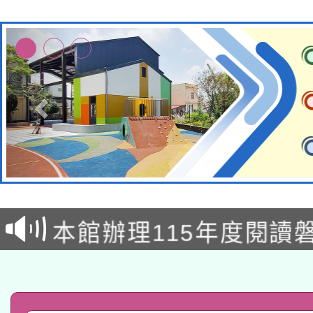
本校115學年度第2次
適應運動共學行動站研
招甄選結果公告(無人
本館辦理115年度閱讀
招)
科技賦能─人工智慧(AI
暨閱讀推動專業研習
A3數位素養講師名單
礎課程