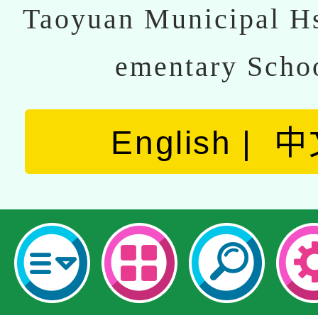
Taoyuan Municipal Hs
ementary Scho
English
中