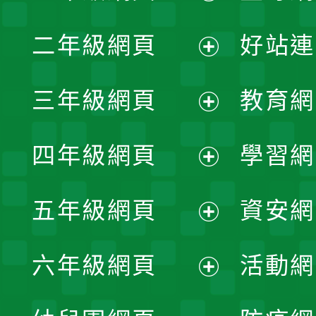
展
二年級網頁
好站連
開
展
三年級網頁
教育網
選
開
展
單
四年級網頁
學習網
選
開
展
單
五年級網頁
資安網
選
開
展
單
六年級網頁
活動網
選
開
展
單