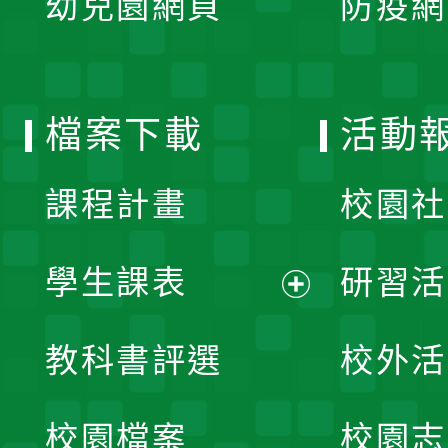
幼兒園網頁
防疫網
選
開
單
選
檔案下載
活動
單
課程計畫
校園社
學生課表
研習活
展
教科書評選
校外活
開
校園檔案
校園志
選