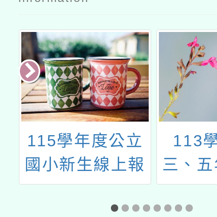
立
113學年一、
114
報
三、五年級編班
「我
解
暨導師編配結果
摺」