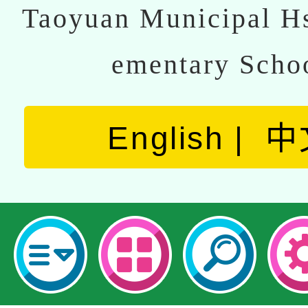
Taoyuan Municipal Hs
ementary Scho
English
中