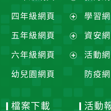
開
展
單
四年級網頁
學習網
選
開
展
單
五年級網頁
資安網
選
開
展
單
六年級網頁
活動網
選
開
展
單
幼兒園網頁
防疫網
選
開
單
選
檔案下載
活動
單