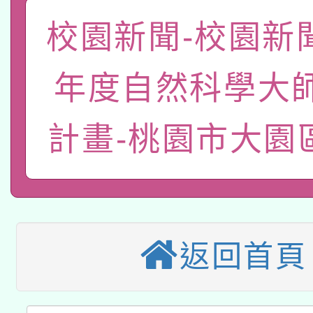
「數位內容與教學軟體線
校園新聞-校園新聞
有關大陸委員會函釋公
pilot」
年度自然科學大
轉知經濟部水利署委託
薪期間赴陸應申請許可
計畫-桃園市大園
115年8月22日(星期六)
業技術研究院辦理「11
2026年桃園地景藝術
桃園市孔廟祈福系列活
用水績優單位及節水達
本校115學年度第2次
開 智慧啟航」
動」
適應運動共學行動站研
招甄選結果公告(無人
返回首頁
本館辦理115年度閱讀
招)
科技賦能─人工智慧(AI