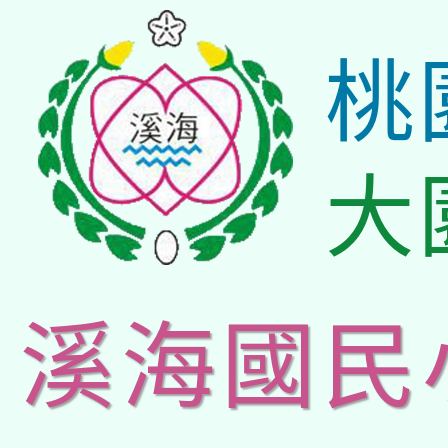
桃
大
溪海國民