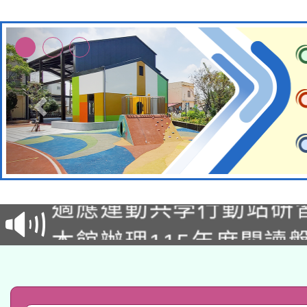
本校115學年度第2次
適應運動共學行動站研
招甄選結果公告(無人
本館辦理115年度閱讀
招)
科技賦能─人工智慧(AI
暨閱讀推動專業研習
A3數位素養講師名單
礎課程