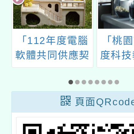
及
「112年度電腦
「桃園
知
軟體共同供應契
度科技
習
約採購－政府機
實作競
關推廣說明會」
會
頁面QRcod