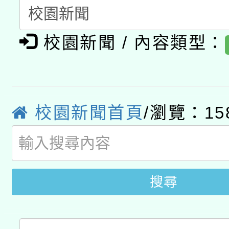
暨閱讀推動專業研習
A3數位素養講師名單
礎課程
校園新聞 / 內容類型：
「數位內容與教學軟體線
有關大陸委員會函釋公
pilot」
轉知經濟部水利署委託
薪期間赴陸應申請許可
校園新聞首頁
/瀏覽：15
115年8月22日(星期六)
業技術研究院辦理「11
2026年桃園地景藝術
桃園市孔廟祈福系列活
用水績優單位及節水達
開 智慧啟航」
搜尋
動」