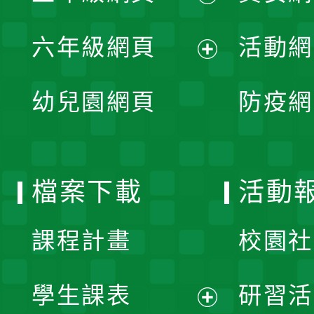
開
展
單
六年級網頁
活動網
選
開
展
單
幼兒園網頁
防疫網
選
開
單
選
檔案下載
活動
單
課程計畫
校園社
學生課表
研習活