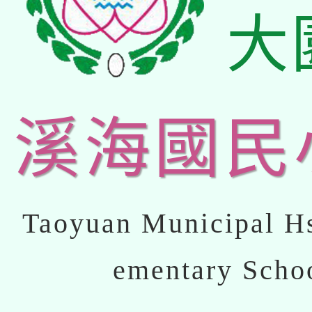
大
溪海國民
Taoyuan Municipal Hs
ementary Scho