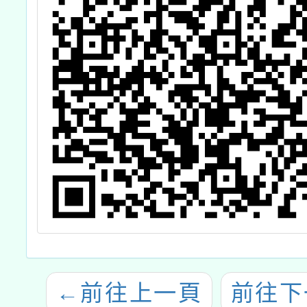
←
前往上一頁
前往下