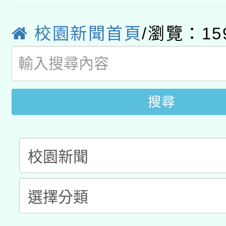
轉知經濟部水利署委託
薪期間赴陸應申請許可
校園新聞首頁
/瀏覽：15
115年8月22日(星期六)
業技術研究院辦理「11
2026年桃園地景藝術
桃園市孔廟祈福系列活
用水績優單位及節水達
開 智慧啟航」
動」
搜尋