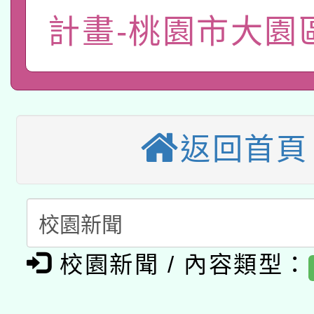
115年8月22日(星期六)
業技術研究院辦理「11
計畫-桃園市大園
2026年桃園地景藝術
桃園市孔廟祈福系列活
用水績優單位及節水達
本校115學年度第2次
開 智慧啟航」
動」
適應運動共學行動站研
招甄選結果公告(無人
返回首頁
本館辦理115年度閱讀
招)
科技賦能─人工智慧(AI
暨閱讀推動專業研習
A3數位素養講師名單
礎課程
「數位內容與教學軟體線
校園新聞 / 內容類型：
有關大陸委員會函釋公
pilot」