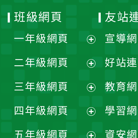
班級網頁
友站
一年級網頁
宣導網
展
二年級網頁
好站連
開
展
三年級網頁
教育網
選
開
展
單
四年級網頁
學習網
選
開
展
單
五年級網頁
資安網
選