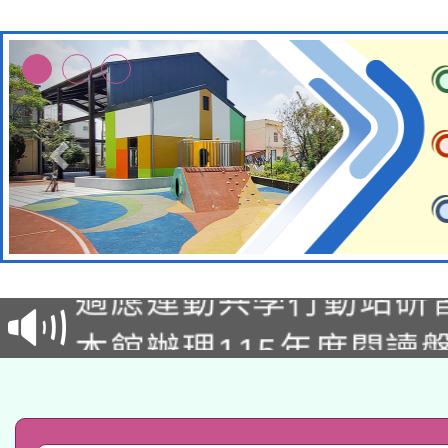
本校115學年度第2次
適應運動共學行動站研
招甄選結果公告(無人
本館辦理115年度閱讀
招)
科技賦能─人工智慧(AI
暨閱讀推動專業研習
A3數位素養講師名單
礎課程