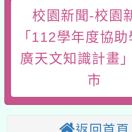
「數位內容與教學軟體線
校園新聞-校園新
有關大陸委員會函釋公
pilot」
「112學年度協
轉知經濟部水利署委託
薪期間赴陸應申請許可
115年8月22日(星期六)
廣天文知識計畫」
業技術研究院辦理「11
2026年桃園地景藝術
桃園市孔廟祈福系列活
用水績優單位及節水達
市
本校115學年度第2次
開 智慧啟航」
動」
適應運動共學行動站研
招甄選結果公告(無人
本館辦理115年度閱讀
招)
返回首頁
科技賦能─人工智慧(AI
暨閱讀推動專業研習