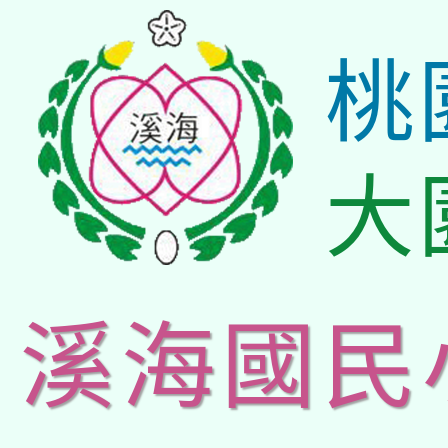
桃
大
溪海國民