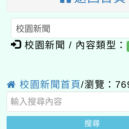
A3數位素養講師名單
礎課程
「數位內容與教學軟體線
有關大陸委員會函釋公
pilot」
校園新聞 / 內容類型：
轉知經濟部水利署委託
薪期間赴陸應申請許可
115年8月22日(星期六)
業技術研究院辦理「11
2026年桃園地景藝術
校園新聞首頁
/瀏覽：76
桃園市孔廟祈福系列活
用水績優單位及節水達
開 智慧啟航」
動」
搜尋