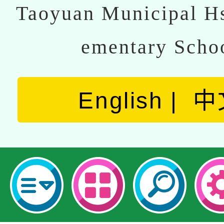
Taoyuan Municipal Hs
ementary Scho
English
中