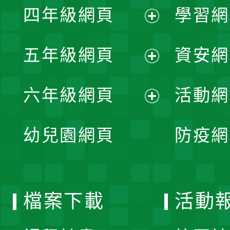
單
四年級網頁
學習網
選
開
展
單
五年級網頁
資安網
選
開
展
單
六年級網頁
活動網
選
開
展
單
幼兒園網頁
防疫網
選
開
單
選
檔案下載
活動
單