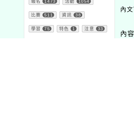
報名
1473
活動
1054
內文
比賽
511
資訊
38
學習
75
特色
1
注意
33
內
節日
2
公告
1567
教學
7
課程
205
研習
1704
頁面QRcode