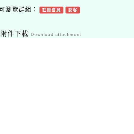
可瀏覽群組：
註冊會員
訪客
容附件下載
Download attachment
20240905145221
檔案下載