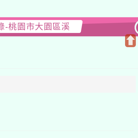
錄-桃園市大園區溪
開
啟
上
方
區
塊