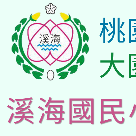
桃
大
溪海國民