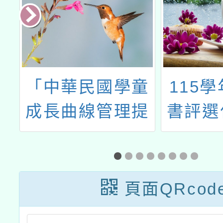
新
「中華民國學童
115
種
成長曲線管理提
書評選
寫
升推廣計畫」
頁面QRcod