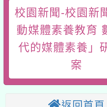
礎課程
「數位內容與教學軟體線
校園新聞-校園新
有關大陸委員會函釋公
pilot」
動媒體素養教育 
轉知經濟部水利署委託
薪期間赴陸應申請許可
代的媒體素養」
115年8月22日(星期六)
業技術研究院辦理「11
2026年桃園地景藝術
桃園市孔廟祈福系列活
用水績優單位及節水達
案
本校115學年度第2次
開 智慧啟航」
動」
適應運動共學行動站研
招甄選結果公告(無人
本館辦理115年度閱讀
招)
返回首頁
科技賦能─人工智慧(AI