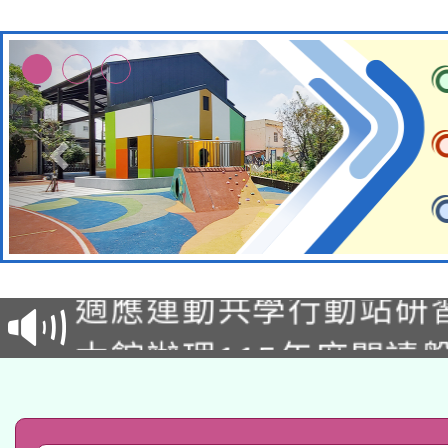
本校115學年度第2次
適應運動共學行動站研
招甄選結果公告(無人
本館辦理115年度閱讀
招)
科技賦能─人工智慧(AI
暨閱讀推動專業研習
A3數位素養講師名單