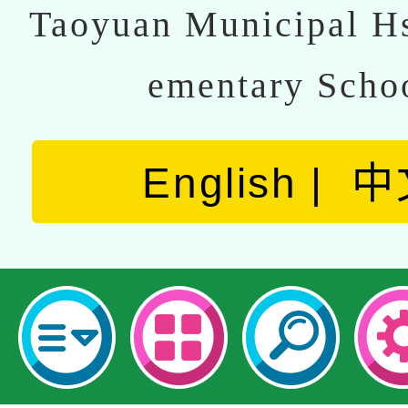
Taoyuan Municipal Hs
ementary Scho
English
中