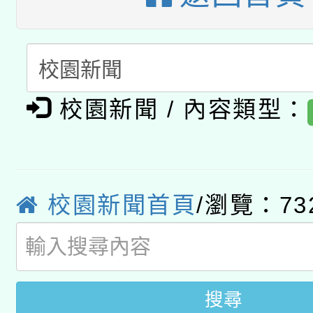
暨閱讀推動專業研習
A3數位素養講師名單
礎課程
「數位內容與教學軟體線
有關大陸委員會函釋公
pilot」
校園新聞 / 內容類型：
轉知經濟部水利署委託
薪期間赴陸應申請許可
115年8月22日(星期六)
業技術研究院辦理「11
校園新聞首頁
/瀏覽：73
2026年桃園地景藝術
桃園市孔廟祈福系列活
用水績優單位及節水達
開 智慧啟航」
動」
搜尋