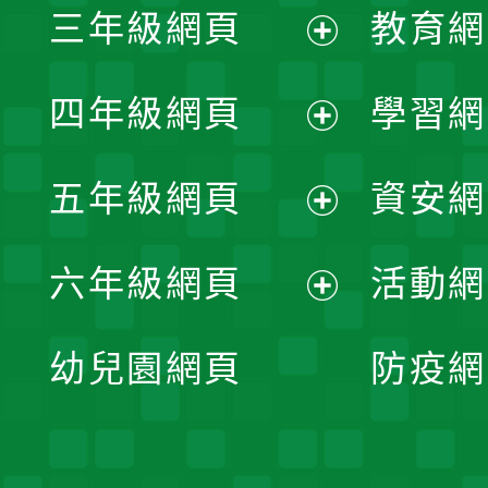
三年級網頁
教育網
選
開
展
單
四年級網頁
學習網
選
開
展
單
五年級網頁
資安網
選
開
展
單
六年級網頁
活動網
選
開
展
單
幼兒園網頁
防疫網
選
開
單
選