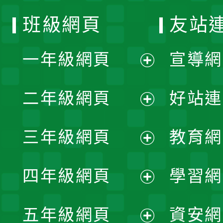
班級網頁
友站
一年級網頁
宣導網
展
二年級網頁
好站連
開
展
三年級網頁
教育網
選
開
展
單
四年級網頁
學習網
選
開
展
單
五年級網頁
資安網
選