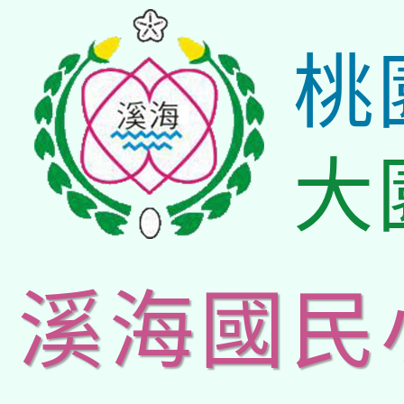
桃
大
溪海國民