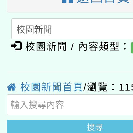
A3數位素養講師名單
礎課程
「數位內容與教學軟體線
有關大陸委員會函釋公
pilot」
校園新聞 / 內容類型：
轉知經濟部水利署委託
薪期間赴陸應申請許可
115年8月22日(星期六)
業技術研究院辦理「11
2026年桃園地景藝術
桃園市孔廟祈福系列活
校園新聞首頁
/瀏覽：11
用水績優單位及節水達
開 智慧啟航」
動」
搜尋