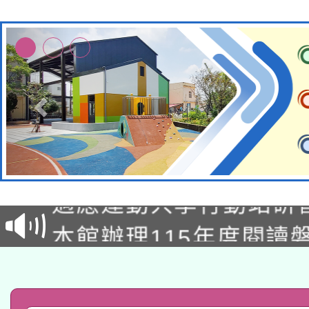
本校115學年度第2次
適應運動共學行動站研
招甄選結果公告(無人
本館辦理115年度閱讀
招)
科技賦能─人工智慧(AI
暨閱讀推動專業研習
A3數位素養講師名單
礎課程