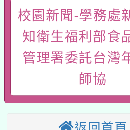
「數位內容與教學軟體線
校園新聞-學務處
有關大陸委員會函釋公
pilot」
知衛生福利部食
轉知經濟部水利署委託
薪期間赴陸應申請許可
115年8月22日(星期六)
業技術研究院辦理「11
管理署委託台灣
2026年桃園地景藝術
桃園市孔廟祈福系列活
用水績優單位及節水達
師協
本校115學年度第2次
開 智慧啟航」
動」
適應運動共學行動站研
招甄選結果公告(無人
本館辦理115年度閱讀
招)
科技賦能─人工智慧(AI
返回首頁
暨閱讀推動專業研習