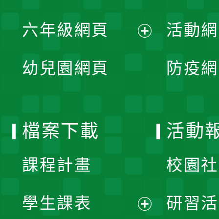
開
展
單
六年級網頁
活動網
選
開
展
單
幼兒園網頁
防疫網
選
開
單
選
檔案下載
活動
單
課程計畫
校園社
學生課表
研習活