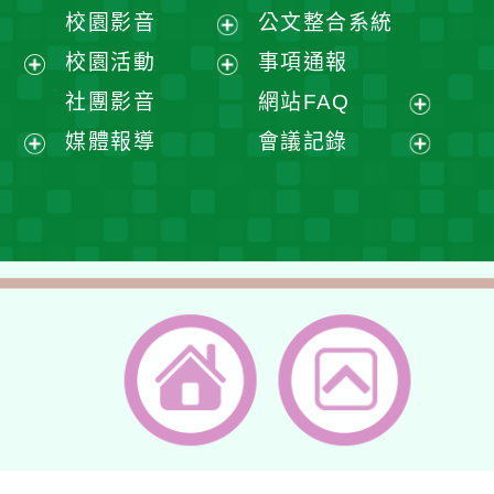
開
展
校園影音
公文整合系統
選
開
展
校園活動
事項通報
單
選
開
展
展
社團影音
網站FAQ
單
選
開
開
展
媒體報導
會議記錄
單
選
選
開
展
展
單
單
選
開
開
單
選
選
單
單
返回首頁
返回頂端