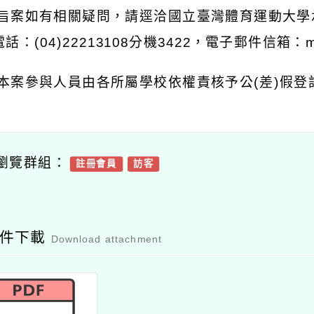
 旨案如有相關疑問，請逕洽國立臺灣體育運動大
話：(04)22213108分機3422，電子郵件信箱：mte
 本案參與人員由各所屬學校依權責核予公(差)假登
瀏覽群組：
註冊會員
訪客
附件下載
Download attachment