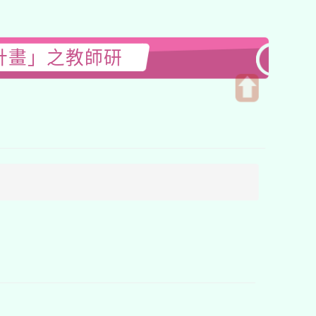
計畫」之教師研
開
啟
上
方
區
塊