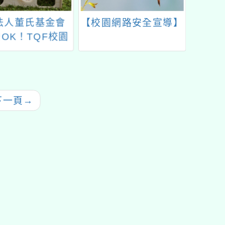
法人董氏基金會
【校園網路安全宣導】
「11
OK！TQF校園
環境教
品繪畫比賽」
線
下一頁
→