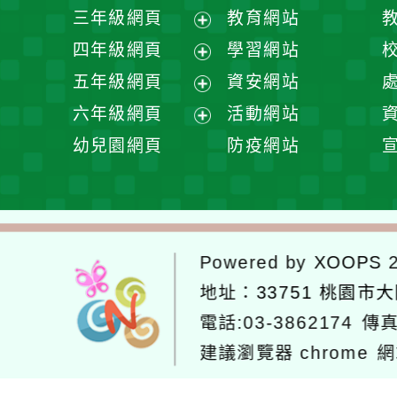
開
展
三年級網頁
教育網站
選
開
展
四年級網頁
學習網站
單
選
開
展
五年級網頁
資安網站
單
選
開
展
六年級網頁
活動網站
單
選
開
展
幼兒園網頁
防疫網站
單
選
開
單
選
單
Powered by
XOOPS
2
地址：
33751 桃園市
電話:03-3862174
傳真
建議瀏覽器 chrome
網
網站設計：