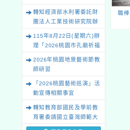
轉知經濟部水利署委託財
關衛生福利部疾
中華民國兒童美術教育
職棒
制署(以下簡稱疾
學會辦理「中華民國選
團法人工業技術研究院辦
制署)委託財團法
拔參加日 本第五十五
理「115年表揚節約用水
115年8月22日(星期六)辦
醫學基金會辦理
回世界兒童畫展」全國
績優單位及節水達人選拔
理「2026桃園市孔廟祈福
愛滋病防治『密
徵畫比賽一案
活動」
脫』種子師資培
系列活動—儒門初開 智慧
2026年桃園地景藝術節教
訓」課程
啟航」
師研習
「2026桃園藝術巡演」活
動宣傳相關事宜
轉知教育部國民及學前教
育署委請國立臺灣師範大
學辦理「114至115年度