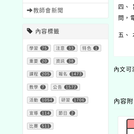
四、
教師會新聞
問，電
內容標籤
五、
學習
75
注意
33
特色
1
重要
20
資訊
38
內文可
課程
205
報名
1473
教學
7
公告
1572
活動
1054
研習
1706
內容
宣導
114
節日
2
比賽
511