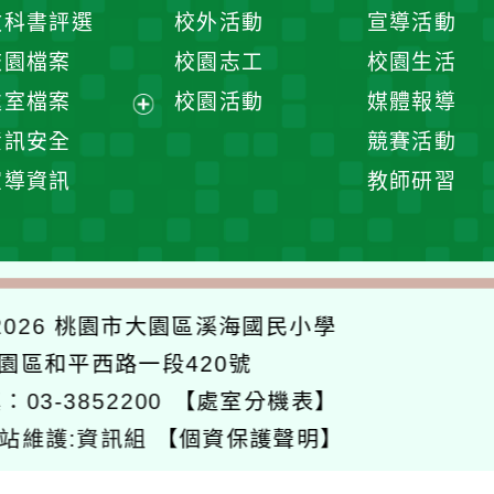
開
展
教科書評選
校外活動
宣導活動
選
開
校園檔案
校園志工
校園生活
單
選
處室檔案
校園活動
媒體報導
單
展
資訊安全
競賽活動
開
宣導資訊
教師研習
選
單
026
桃園市大園區溪海國民小學
大園區和平西路一段420號
：03-3852200
【處室分機表】
站維護:資訊組
【個資保護聲明】