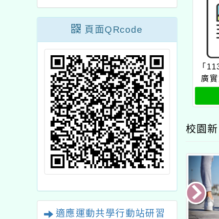
頁面QRcode
「1
廣實
研習
校園新
適應運動共學行動站研習