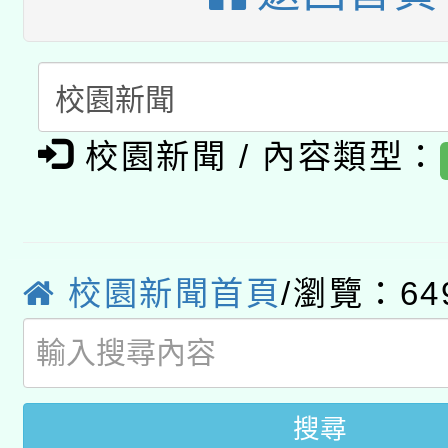
暨閱讀推動專業研習
A3數位素養講師名單
礎課程
「數位內容與教學軟體線
有關大陸委員會函釋公
pilot」
校園新聞 / 內容類型：
轉知經濟部水利署委託
薪期間赴陸應申請許可
115年8月22日(星期六)
業技術研究院辦理「11
校園新聞首頁
/瀏覽：64
2026年桃園地景藝術
桃園市孔廟祈福系列活
用水績優單位及節水達
開 智慧啟航」
動」
搜尋