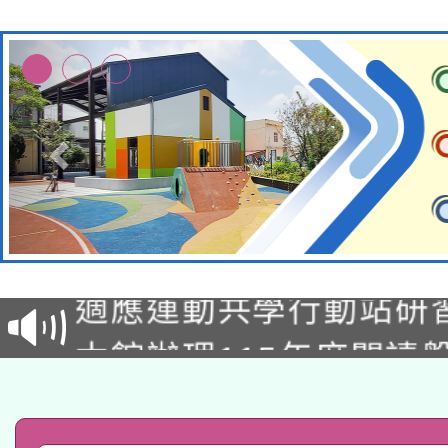
本校115學年度第2次
適應運動共學行動站研
招甄選結果公告(無人
本館辦理115年度閱讀
招)
科技賦能─人工智慧(AI
暨閱讀推動專業研習
A3數位素養講師名單