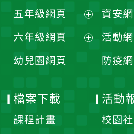
展
單
五年級網頁
資安網
選
開
展
單
六年級網頁
活動網
選
開
展
單
幼兒園網頁
防疫網
選
開
單
選
檔案下載
活動
單
課程計畫
校園社