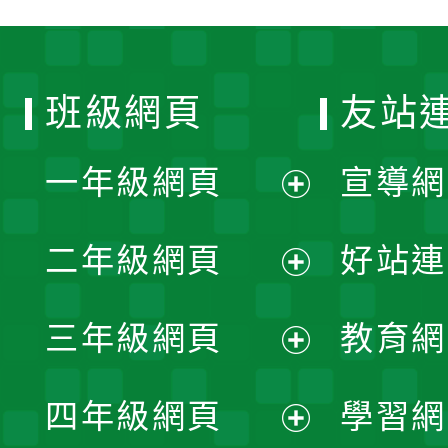
班級網頁
友站
一年級網頁
宣導網
展
二年級網頁
好站連
開
展
三年級網頁
教育網
選
開
展
單
四年級網頁
學習網
選
開