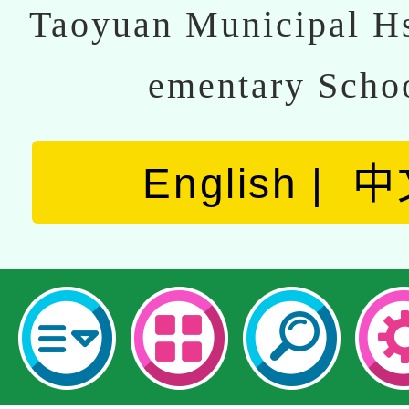
Taoyuan Municipal Hs
ementary Scho
English
中