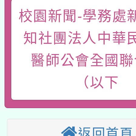
礎課程
「數位內容與教學軟體線
校園新聞-學務處
有關大陸委員會函釋公
pilot」
知社團法人中華
轉知經濟部水利署委託
薪期間赴陸應申請許可
醫師公會全國聯
115年8月22日(星期六)
業技術研究院辦理「11
2026年桃園地景藝術
桃園市孔廟祈福系列活
用水績優單位及節水達
（以下
本校115學年度第2次
開 智慧啟航」
動」
適應運動共學行動站研
招甄選結果公告(無人
本館辦理115年度閱讀
招)
返回首頁
科技賦能─人工智慧(AI