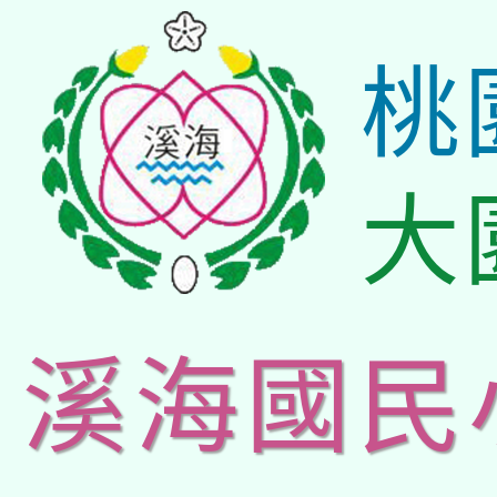
桃
大
溪海國民