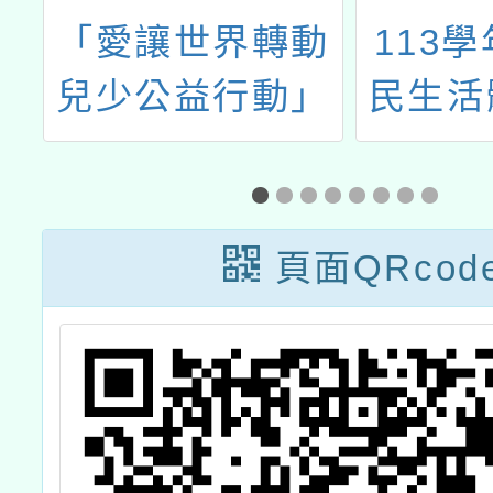
）
「愛讓世界轉動
113
意
兒少公益行動」
民生活
第13屆徵選簡章
營活動
訊息發布
頁面QRcod