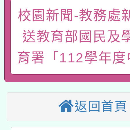
礎課程
校園新聞-教務處
「數位內容與教學軟體線
有關大陸委員會函釋公
pilot」
送教育部國民及
轉知經濟部水利署委託
薪期間赴陸應申請許可
育署「112學年
115年8月22日(星期六)
業技術研究院辦理「11
2026年桃園地景藝術
桃園市孔廟祈福系列活
用水績優單位及節水達
本校115學年度第2次
開 智慧啟航」
動」
適應運動共學行動站研
招甄選結果公告(無人
返回首頁
本館辦理115年度閱讀
招)
科技賦能─人工智慧(AI