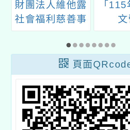
善
財團法人維他露
「11
用
社會福利慈善事
文
業
業基金會辦理
「第25屆 維他
露文化獎全國臺
頁面QRcod
灣台語答喙鼓比
賽」