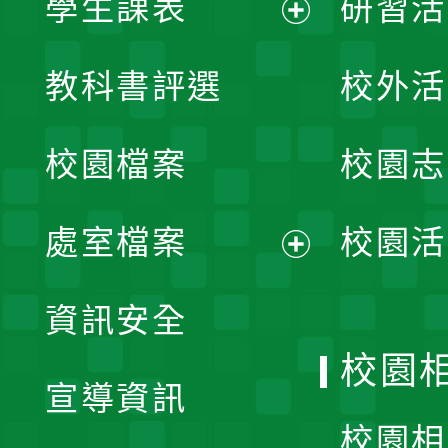
學生課表
研習活
展
教科書評選
校外活
開
校園檔案
校園志
選
單
處室檔案
校園活
展
資訊安全
開
校園
宣導資訊
選
校園相