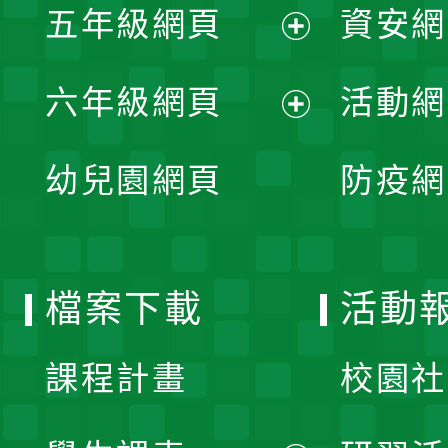
單
五年級網頁
資安網
選
開
展
單
六年級網頁
活動網
選
開
展
單
幼兒園網頁
防疫網
選
開
單
選
檔案下載
活動
單
課程計畫
校園社