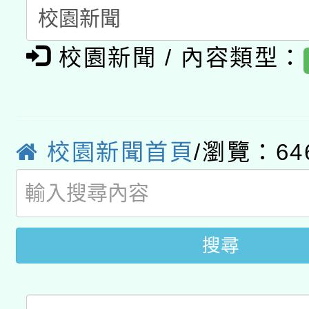
暨閱讀推動專業研習
A3數位素養講師名單
礎課程
校園新聞 / 內容類型：
「數位內容與教學軟體線
有關大陸委員會函釋公
pilot」
轉知經濟部水利署委託
薪期間赴陸應申請許可
校園新聞首頁
/瀏覽：64
115年8月22日(星期六)
業技術研究院辦理「11
2026年桃園地景藝術
桃園市孔廟祈福系列活
用水績優單位及節水達
搜尋
開 智慧啟航」
動」