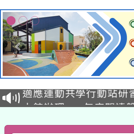
本校115學年度第2次
適應運動共學行動站研
招甄選結果公告(無人
本館辦理115年度閱讀
招)
科技賦能─人工智慧(AI
暨閱讀推動專業研習
A3數位素養講師名單