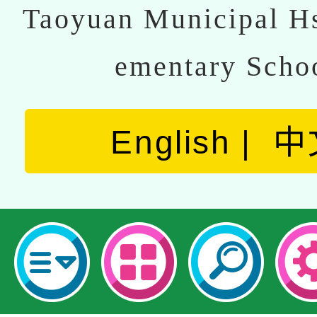
Taoyuan Municipal Hs
ementary Scho
English
中