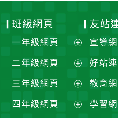
班級網頁
友站
一年級網頁
宣導網
展
二年級網頁
好站連
開
展
三年級網頁
教育網
選
開
展
單
四年級網頁
學習網
選
開
展