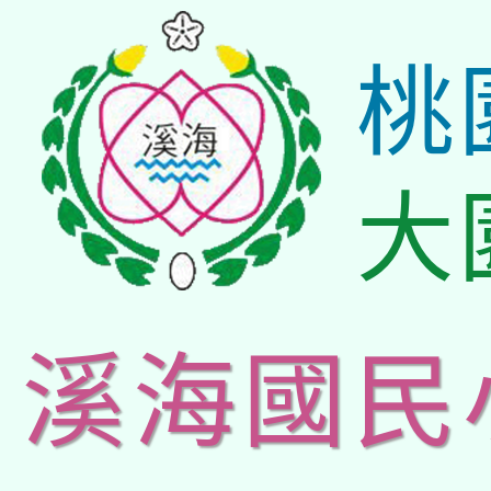
桃
大
溪海國民