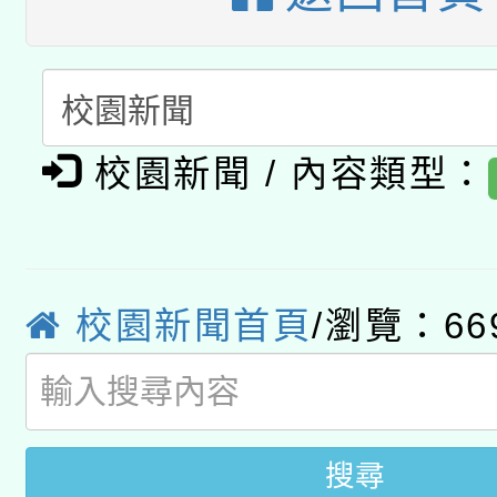
月28日止
轉知教育部國民及學前
關事宜
函轉國家教育研究院中心
國立臺灣師範大學辦理「1
轉知教育部國民及學前
原住民族教育政策研討
年度健康促進學校輔導
校園新聞 / 內容類型：
函轉國立臺灣師範大學
新北市政府教育局辦理「
族教育國際趨勢與發展
業成長研習」實施計畫
轉知有關國立成功大學
族語言臺北學習中心11
師專業成長研習實施計
教育部國民及學前教育署「
文教學共融平台-教案
「族語學習班」招生簡章
校園新聞首頁
/瀏覽：66
方素養工作坊新北場」
年度COVID-19疫苗
件」活動簡章
接種對象擴大為「滿6
搜尋