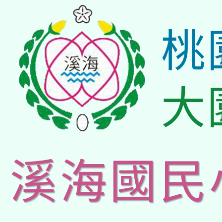
桃
大
溪海國民