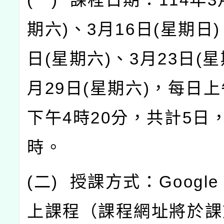
期六
)
、
3
月
16
日
(
星期日
)
日
(
星期六
)
、
3
月
23
日
(
星
月
29
日
(
星期六
)
，每日上
下午
4
時
20
分，共計
5
日
時。
(
二
)
授課方式：
Google
上課程（課程網址將於課