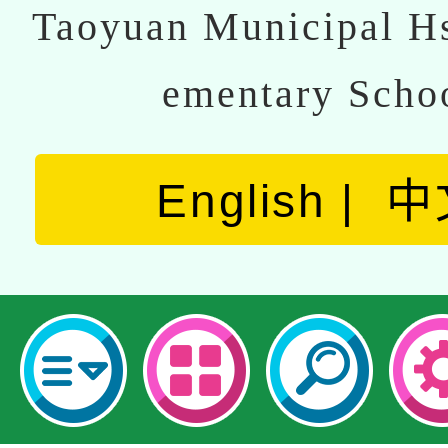
Taoyuan Municipal Hs
ementary Scho
English
中