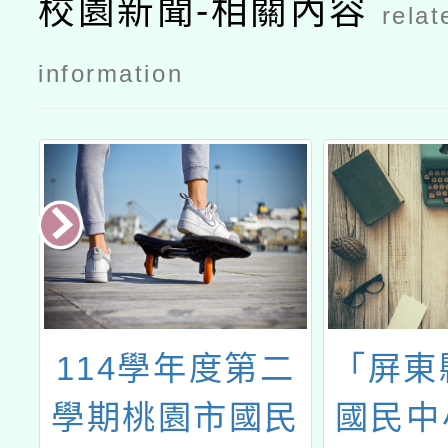
校園新聞-相關內容
relat
畫─第16梯
畫─第16梯
次本土語文
次本土語文
information
認證輔導班
認證輔導班
公文國教署
t
114學年度第二
「屏東
索
學期桃園市國民
國民中