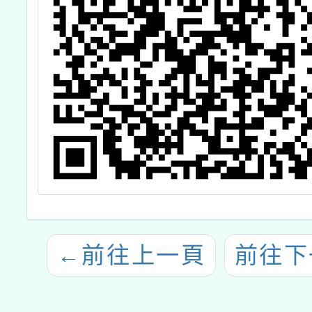
←
前往上一頁
前往下