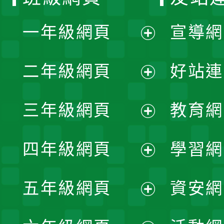
一年級網頁
宣導網
展
二年級網頁
好站連
開
展
三年級網頁
教育網
選
開
展
單
四年級網頁
學習網
選
開
展
單
五年級網頁
資安網
選
開
展
單