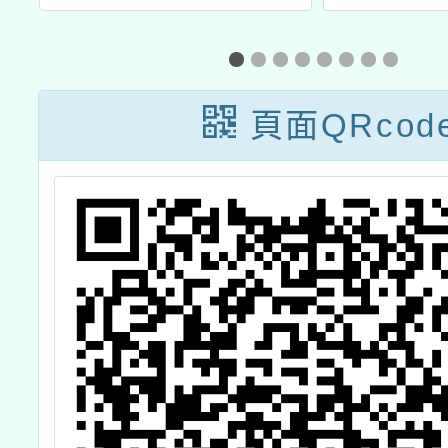
小
教育地方輔導團
展覽會
藝術領域分團(以
下稱本團)國小組
頁面QRcod
辦理表演藝術與
音樂類跨校學習
社群工作坊