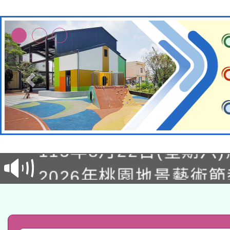
轉知經濟部水利署委託
115年8月22日(星期六)
業技術研究院辦理「11
2026年桃園地景藝術
桃園市孔廟祈福系列活
用水績優單位及節水達
「2026桃園藝術巡演
開 智慧啟航」
動」
轉知教育部國民及學前
關事宜