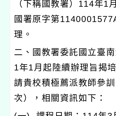
（下稱國教署）
114
年
1
國署原字第
1140001577
理。
二、國教署委託國立臺南
1
年
1
月起陸續辦理旨揭
請貴校積極薦派教師參訓
次），相關資訊如下：
(
一
)
課程日期：
114
年
3