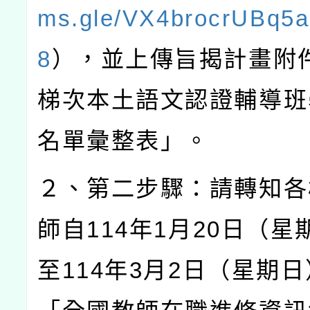
ms.gle/VX4brocrUBq5
8
），並上傳旨揭計畫附
梯次本土語文認證輔導班
名單彙整表」。
２、第二步驟：請轉知各
師自
114
年
1
月
20
日（星
至
114
年
3
月
2
日（星期日