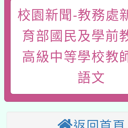
函轉國家教育研究院中心
國立臺灣師範大學辦理「1
校園新聞-教務處
轉知教育部國民及學前
原住民族教育政策研討
年度健康促進學校輔導
育部國民及學前
函轉國立臺灣師範大學
新北市政府教育局辦理「
族教育國際趨勢與發展
業成長研習」實施計畫
轉知有關國立成功大學
族語言臺北學習中心11
師專業成長研習實施計
高級中等學校教
教育部國民及學前教育署「
文教學共融平台-教案
「族語學習班」招生簡章
方素養工作坊新北場」
語文
轉知經濟部水利署委託
年度COVID-19疫苗
件」活動簡章
115年8月22日(星期六)
業技術研究院辦理「11
接種對象擴大為「滿6
2026年桃園地景藝術
桃園市孔廟祈福系列活
用水績優單位及節水達
接種之民眾」措施，延長
「2026桃園藝術巡演
返回首頁
開 智慧啟航」
動」