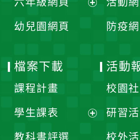
六年級網頁
活動網
選
開
展
單
幼兒園網頁
防疫網
選
開
單
選
檔案下載
活動
單
課程計畫
校園社
學生課表
研習活
展
教科書評選
校外活