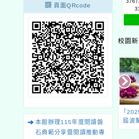
3767
頁面QRcode
3
校園新
「科學之星全國科學能
「2025 INTARG第18
力競賽」
屆波蘭國際發明創新
本館辦理115年度閱讀磐
展」
石典範分享暨閱讀推動專