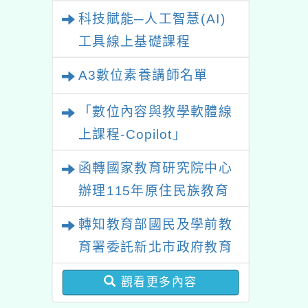
業研習
科技賦能─人工智慧(AI)
工具線上基礎課程
A3數位素養講師名單
「數位內容與教學軟體線
上課程-Copilot」
函轉國家教育研究院中心
辦理115年原住民族教育
政策研討會「原住民族教
轉知教育部國民及學前教
育國際趨勢與發展」
育署委託新北市政府教育
局辦理「115年度教師專
觀看更多內容
業成長研習實施計畫－夢