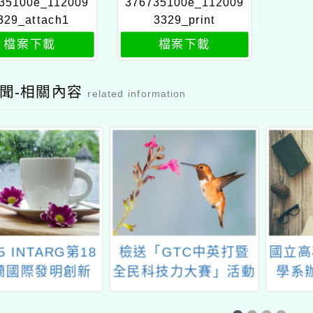
35100e_112009
376735100e_112009
329_attach1
3329_print
檔案下載
檔案下載
聞-相關內容
related information
檢送「GTC中英打暨
國立高雄師範大學教育
全民科技力大賽」活動
學系辦理學術研討會
文宣乙份