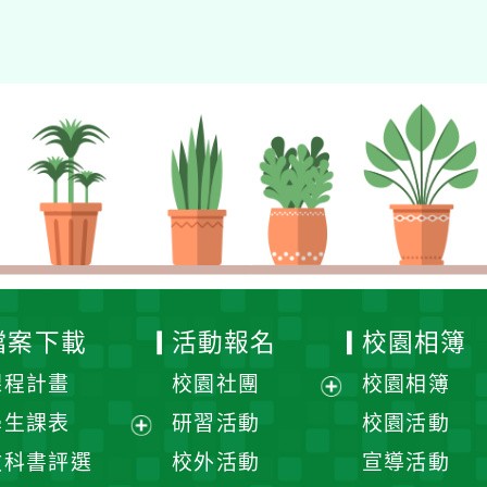
檔案下載
活動報名
校園相簿
課程計畫
校園社團
校園相簿
展
學生課表
研習活動
校園活動
開
展
教科書評選
校外活動
宣導活動
選
開