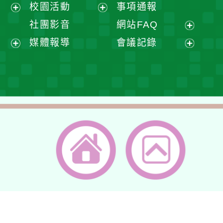
展
校園活動
事項通報
單
選
開
展
展
社團影音
網站FAQ
單
選
開
開
展
媒體報導
會議記錄
單
選
選
開
展
展
單
單
選
開
開
單
選
選
單
單
返回首頁
返回頂端