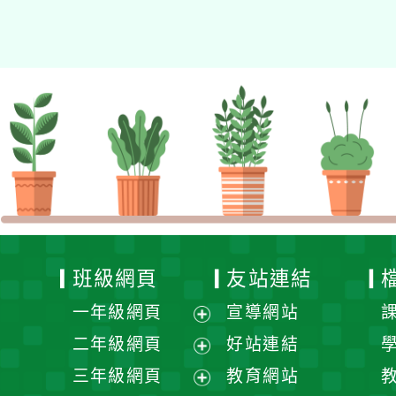
的N次方素養工作坊新北
場」計畫
班級網頁
友站連結
一年級網頁
宣導網站
展
二年級網頁
好站連結
開
展
三年級網頁
教育網站
選
開