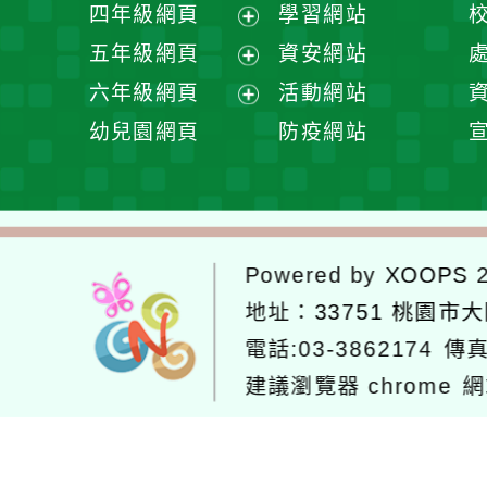
展
四年級網頁
學習網站
單
選
開
展
五年級網頁
資安網站
單
選
開
展
六年級網頁
活動網站
單
選
開
展
幼兒園網頁
防疫網站
單
選
開
單
選
單
Powered by
XOOPS
2
地址：
33751 桃園市
電話:03-3862174
傳真
建議瀏覽器 chrome
網
網站設計：
Neil網站設計
工坊