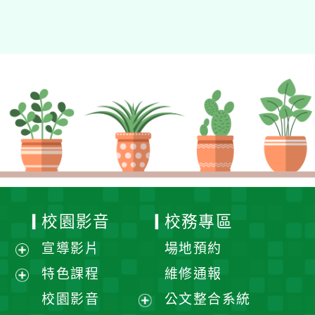
校園影音
校務專區
宣導影片
場地預約
展
特色課程
維修通報
開
展
校園影音
公文整合系統
選
開