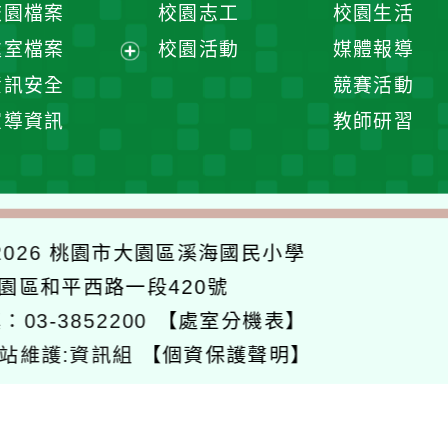
校園檔案
校園志工
校園生活
單
選
處室檔案
校園活動
媒體報導
單
展
資訊安全
競賽活動
開
宣導資訊
教師研習
選
單
026
桃園市大園區溪海國民小學
大園區和平西路一段420號
：03-3852200
【處室分機表】
站維護:資訊組
【個資保護聲明】