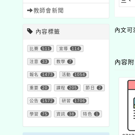
三、
教師會新聞
內文可
內容標籤
比賽
511
宣導
114
內容
注意
33
教學
7
報名
1473
活動
1054
重要
20
課程
205
節日
2
公告
1572
研習
1706
學習
75
資訊
38
特色
1