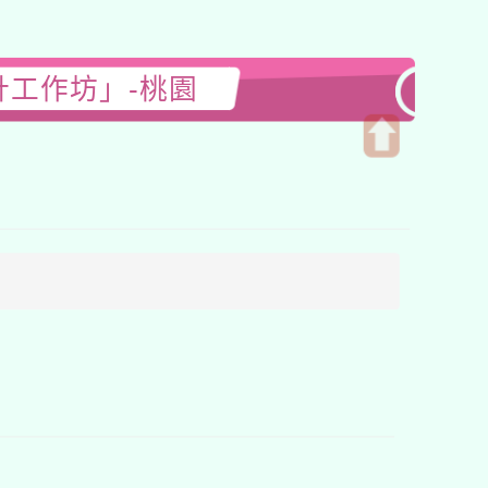
計工作坊」-桃園
開
啟
上
方
區
塊