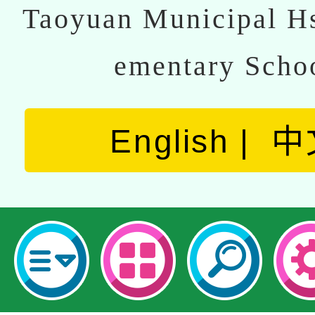
Taoyuan Municipal Hs
ementary Scho
English
中