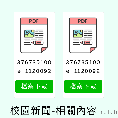
376735100
376735100
e_1120092
e_1120092
851_attach
851_print
檔案下載
檔案下載
1
校園新聞-相關內容
relat