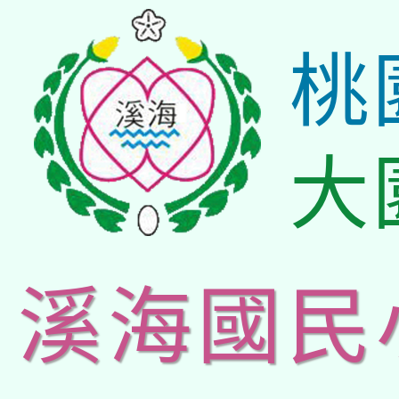
桃
大
溪海國民