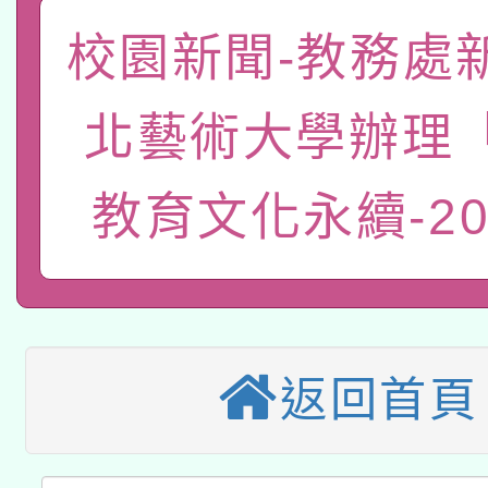
一案。
本校115學年度第2次
校園新聞-教務處
人員健康講座「吃得安
適應運動共學行動站研
招甄選結果公告(無人
心」，鼓勵退休同仁踴
北藝術大學辦理
本館辦理115年度閱讀
招)
案。
教育文化永續-20
科技賦能─人工智慧(AI
暨閱讀推動專業研習
A3數位素養講師名單
礎課程
本校115學年度第1次
本校115學年度第2次
第3次招考甄選結果公告
返回首頁
有關原住民族委員會11
次招考甄選結果公告(尚
兒童少年暑期犯罪預防