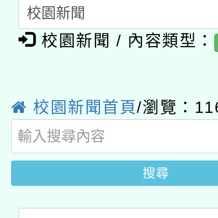
公告之原住民族歲時祭
有關本府115年70歲
答一案
一案。
校園新聞 / 內容類型：
本校115學年度第2次
人員健康講座「吃得安
適應運動共學行動站研
招甄選結果公告(無人
心」，鼓勵退休同仁踴
本館辦理115年度閱讀
招)
案。
校園新聞首頁
/瀏覽：11
科技賦能─人工智慧(AI
暨閱讀推動專業研習
A3數位素養講師名單
礎課程
搜尋