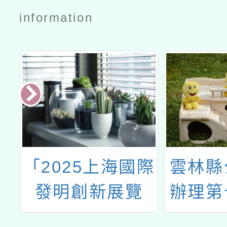
information
科
「2025上海國際
雲林縣
作
發明創新展覽
辦理第
多
會」
誠盃全