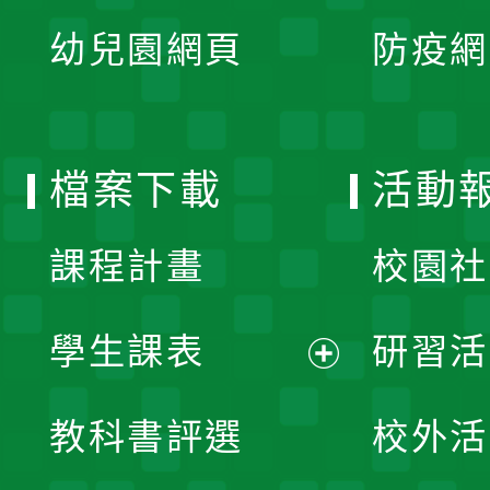
展
單
幼兒園網頁
防疫網
選
開
單
選
檔案下載
活動
單
課程計畫
校園社
學生課表
研習活
展
教科書評選
校外活
開