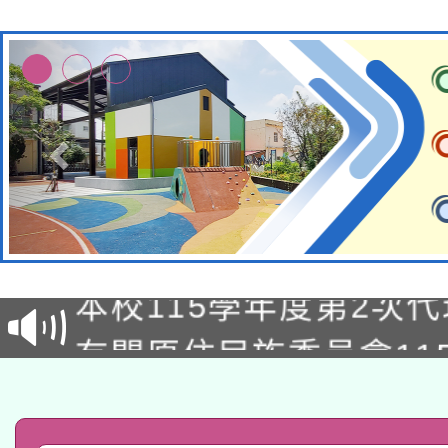
本校115學年度第1次
本校115學年度第2次
第3次招考甄選結果公告
有關原住民族委員會11
次招考甄選結果公告(尚
兒童少年暑期犯罪預防
公告之原住民族歲時祭
有關本府115年70歲
答一案