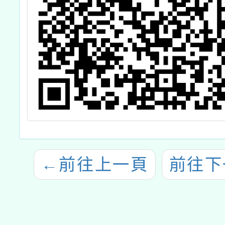
←
前往上一頁
前往下