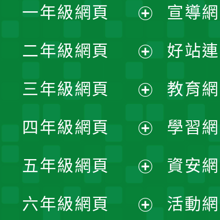
一年級網頁
宣導網
展
二年級網頁
好站連
開
展
三年級網頁
教育網
選
開
展
單
四年級網頁
學習網
選
開
展
單
五年級網頁
資安網
選
開
展
單
六年級網頁
活動網
選
開