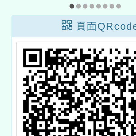
究
培
頁面QRcod