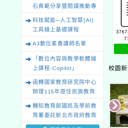
石典範分享暨閱讀推動專
業研習
科技賦能─人工智慧(AI)
工具線上基礎課程
3767
7
A3數位素養講師名單
「數位內容與教學軟體線
校園新
上課程-Copilot」
函轉國家教育研究院中心
辦理115年原住民族教育
政策研討會「原住民族教
轉知教育部國民及學前教
育國際趨勢與發展」
育署委託新北市政府教育
局辦理「115年度教師專