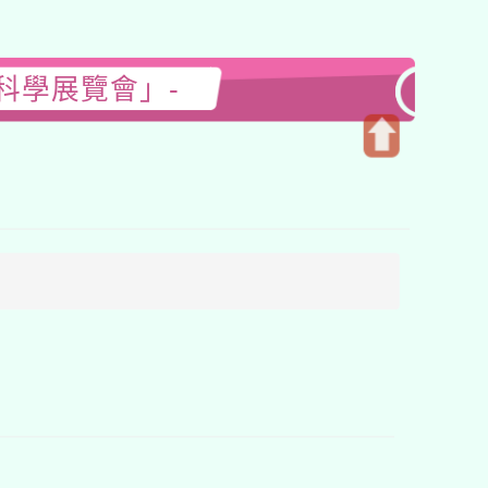
科學展覽會」-
開
啟
上
方
區
塊