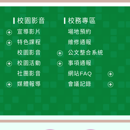
校園影音
校務專區
宣導影片
場地預約
展
特色課程
維修通報
開
展
校園影音
公文整合系統
選
開
展
校園活動
事項通報
單
選
開
展
展
社團影音
網站FAQ
單
選
開
開
展
媒體報導
會議記錄
單
選
選
開
展
展
單
單
選
開
開
單
選
選
單
單