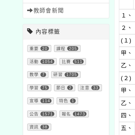
教師會新聞
１、
２、
內容標籤
(１)
重要
20
課程
205
甲、
活動
1054
比賽
511
乙、
教學
7
研習
1705
(２)
學習
75
節日
2
注意
33
甲、
宣導
114
特色
1
乙、
公告
1571
報名
1473
四、
資訊
38
五、