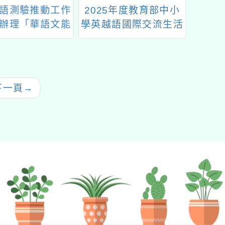
語測驗推動工作
2025年度教育部中小
財團法
辦理「華語文能
學英越語國際交流生活
理「1
」114年4月正
營
市書
式考試
下一頁
→