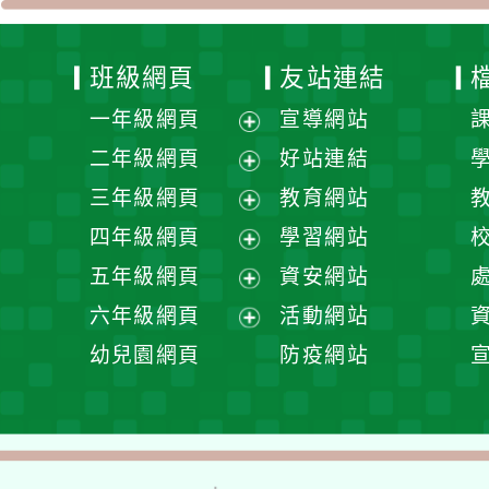
班級網頁
友站連結
一年級網頁
宣導網站
展
二年級網頁
好站連結
開
展
三年級網頁
教育網站
選
開
展
四年級網頁
學習網站
單
選
開
展
五年級網頁
資安網站
單
選
開
展
六年級網頁
活動網站
單
選
開
展
幼兒園網頁
防疫網站
單
選
開
單
選
單