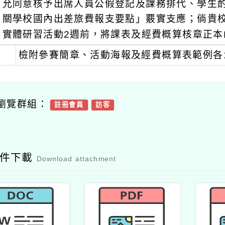
允同意核予出席人員公假登記及課務排代、學生
關學校國內出差旅費報支要點」覈實支應；倘貴
實體研習活動2週前，將課表及經費概算核章正
檢附參賽簡章、活動海報及經費概算表範例各
瀏覽群組：
註冊會員
訪客
附件下載
Download attachment