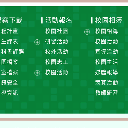
檔案下載
活動報名
校園相簿
課程計畫
校園社團
校園相簿
展
學生課表
研習活動
校園活動
開
展
教科書評選
校外活動
宣導活動
選
開
校園檔案
校園志工
校園生活
單
選
處室檔案
校園活動
媒體報導
單
展
資訊安全
競賽活動
開
宣導資訊
教師研習
選
單