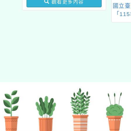
觀看更多內容
15年度SEL種子
Cool English英語線上
國立臺
業成長研習實施計畫－夢
階培訓工作坊暨
學習平臺114下半年國
「11
的N次方素養工作坊新北
成果發表會
中小教師線上實作暨應
探究的
場」計畫
用基礎/進階班實施計
教學
畫