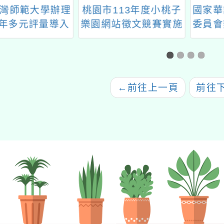
灣師範大學辦理
桃園市113年度小桃子
國家華
5年多元評量導入
樂園網站徵文競賽實施
委員會
議題式與主題式
計畫
力測驗
教案競賽」徵稿
←
前往上一頁
前往