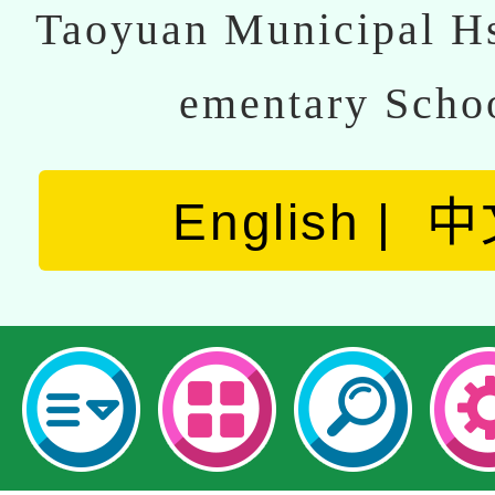
Taoyuan Municipal Hs
ementary Scho
English
中