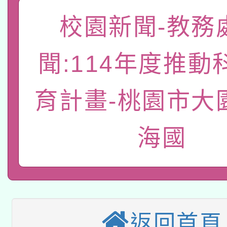
「數位內容與教學軟體線
校園新聞-教務
有關大陸委員會函釋公
pilot」
聞:114年度推動
轉知經濟部水利署委託
薪期間赴陸應申請許可
115年8月22日(星期六)
業技術研究院辦理「11
育計畫-桃園市大
2026年桃園地景藝術
桃園市孔廟祈福系列活
用水績優單位及節水達
海國
本校115學年度第2次
開 智慧啟航」
動」
適應運動共學行動站研
招甄選結果公告(無人
本館辦理115年度閱讀
招)
科技賦能─人工智慧(AI
返回首頁
暨閱讀推動專業研習