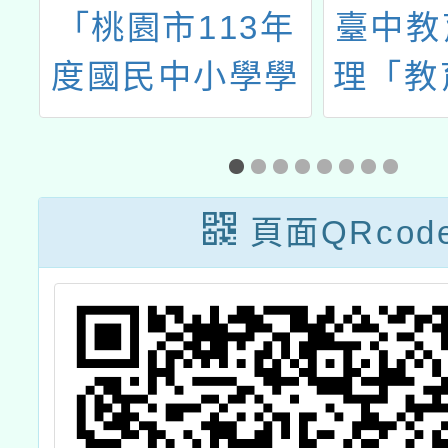
化
「桃園市113年
臺中教
暨
度國民中小學學
理「教育
」
生專題研究比
114
暨
賽」
競賽之
坊
讀文章
頁面QRcod
審工作
作人