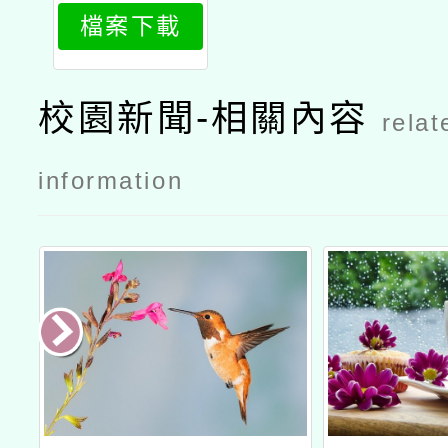
846_attach
檔案下載
1
校園新聞-相關內容
relat
information