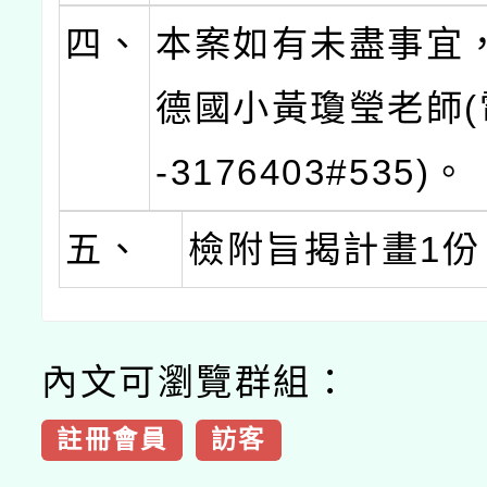
四、
本案如有未盡事宜
德國小黃瓊瑩老師(
-3176403#535)。
五、
檢附旨揭計畫1份
內文可瀏覽群組：
註冊會員
訪客