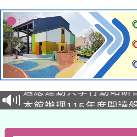
本校115學年度第2次
適應運動共學行動站研
招甄選結果公告(無人
本館辦理115年度閱讀
招)
科技賦能─人工智慧(AI
暨閱讀推動專業研習
A3數位素養講師名單
礎課程