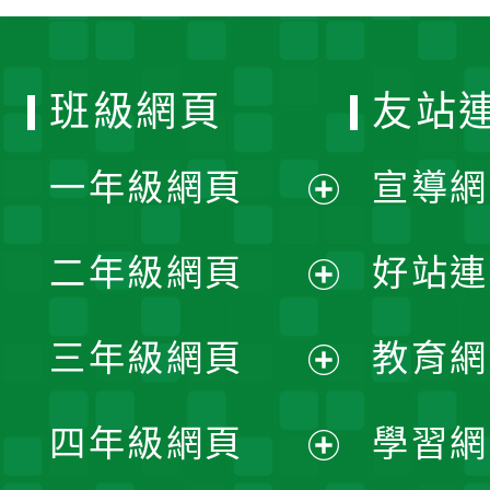
班級網頁
友站
一年級網頁
宣導網
展
二年級網頁
好站連
開
展
三年級網頁
教育網
選
開
展
單
四年級網頁
學習網
選
開