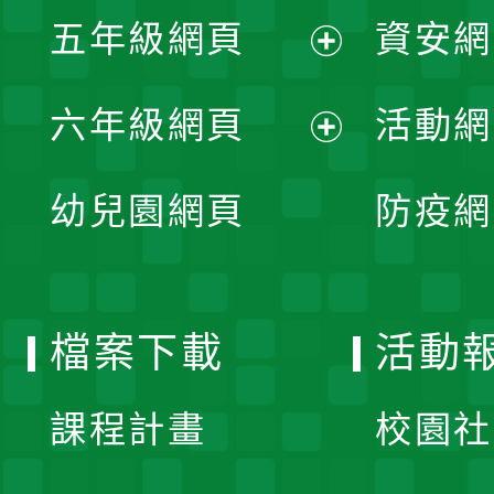
展
單
五年級網頁
資安網
選
開
展
單
六年級網頁
活動網
選
開
展
單
幼兒園網頁
防疫網
選
開
單
選
檔案下載
活動
單
課程計畫
校園社