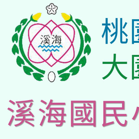
桃
大
溪海國民