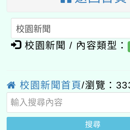
A3數位素養講師名單
礎課程
「數位內容與教學軟體線
有關大陸委員會函釋公
pilot」
校園新聞 / 內容類型：
轉知經濟部水利署委託
薪期間赴陸應申請許可
115年8月22日(星期六)
業技術研究院辦理「11
2026年桃園地景藝術
桃園市孔廟祈福系列活
校園新聞首頁
/瀏覽：33
用水績優單位及節水達
開 智慧啟航」
動」
搜尋