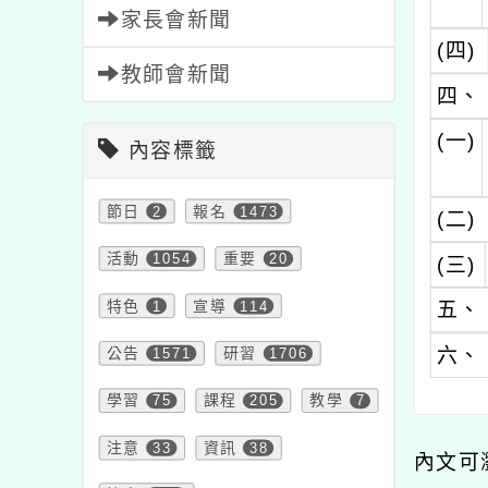
家長會新聞
(四)
教師會新聞
四、
(一)
內容標籤
節日
2
報名
1473
(二)
活動
1054
重要
20
(三)
特色
1
宣導
114
五、
六、
公告
1571
研習
1706
學習
75
課程
205
教學
7
注意
33
資訊
38
內文可