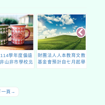
114學年度偏遠
財團法人人本教育文教
高級中
非山非市學校北
基金會預計自七月起舉
教育教
性計畫—石門國
辦教師進修系列課程共
力
辦理教師研習活
七門
動
下一頁
→