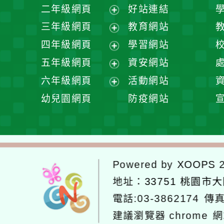
展
二年級網頁
好站連結
開
展
三年級網頁
教育網站
選
開
展
四年級網頁
學習網站
單
選
開
展
五年級網頁
資安網站
單
選
開
展
六年級網頁
活動網站
單
選
開
展
幼兒園網頁
防疫網站
單
選
開
單
選
單
Powered by
XOOPS
2
地址：
33751 桃園市
電話:03-3862174
傳真
建議瀏覽器 chrome
網