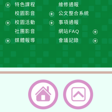
展
特色課程
維修通報
開
展
校園影音
公文整合系統
選
開
展
校園活動
事項通報
單
選
開
展
展
社團影音
網站FAQ
單
選
開
開
展
媒體報導
會議記錄
單
選
選
開
展
展
單
單
選
開
開
單
選
選
單
單