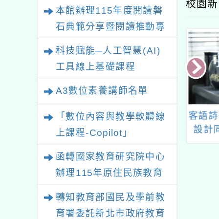
校園新
本館辦理115年度閱讀磐
石典範分享暨閱讀推動專
業研習
科技賦能─人工智慧(AI)
工具線上基礎課程
A3數位素養講師名單
龍潭自造教育及
「桃園市112年度科學
客語詩
「數位內容與教學軟體線
心113年12月份
教育暨資優教育嘉年
設計
上課程-Copilot」
增能研習計畫
華」活動一 案
函轉國家教育研究院中心
辦理115年原住民族教育
政策研討會「原住民族教
轉知教育部國民及學前教
育國際趨勢與發展」
育署委託新北市政府教育