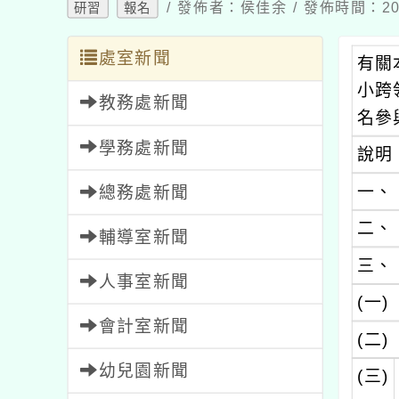
/ 發佈者：侯佳余 / 發佈時間：202
研習
報名
處室新聞
有關
小跨
教務處新聞
名參
學務處新聞
說明
一、
總務處新聞
二、
輔導室新聞
三、
人事室新聞
(一)
會計室新聞
(二)
幼兒園新聞
(三)