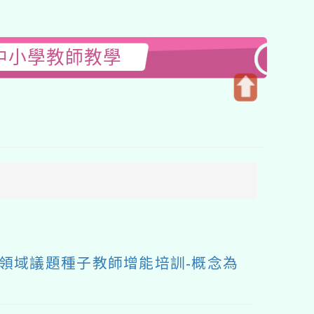
中小學教師教學
開
啟
上
方
區
塊
領域議題種子教師增能培訓-概念為