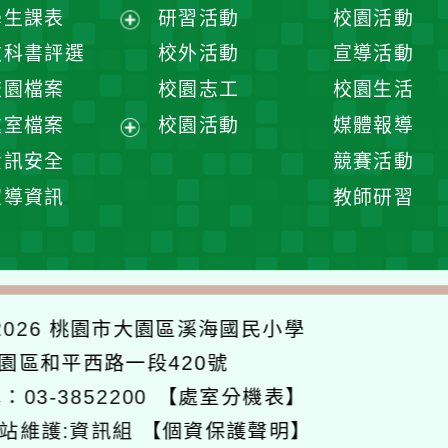
展
學生課表
研習活動
校園活動
開
展
教科書評選
校外活動
宣導活動
選
開
校園檔案
校園志工
校園生活
單
選
處室檔案
校園活動
媒體報導
單
展
資訊安全
競賽活動
開
宣導資訊
教師研習
選
單
026
桃園市大園區溪海國民小學
大園區和平西路一段420號
：03-3852200
【處室分機表】
站維護:資訊組
【個資保護聲明】