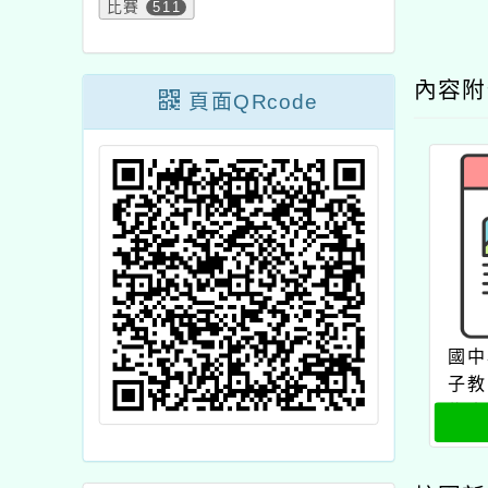
比賽
511
內容
頁面QRcode
國中
子教
為本