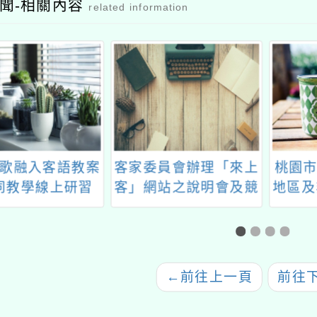
聞-相關內容
related information
歌融入客語教案
客家委員會辦理「來上
桃園市
同教學線上研習
客」網站之說明會及競
地區及
賽活動
區整合
民中學
←
前往上一頁
前往