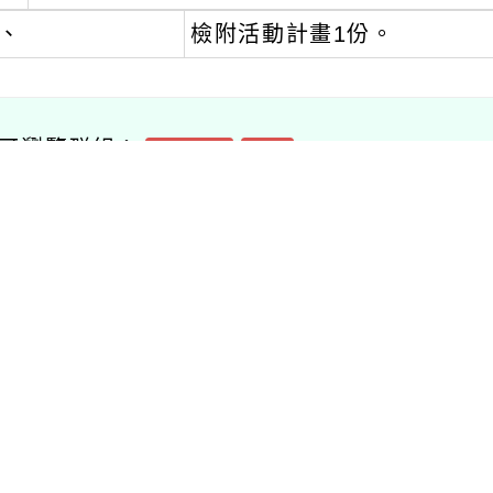
瀏覽群組：
註冊會員
訪客
聞-相關內容
related information
年度本土教育人才
114年度柯華葳線上數
「Ga
育素養計畫
位閱讀專題探究競賽
發進