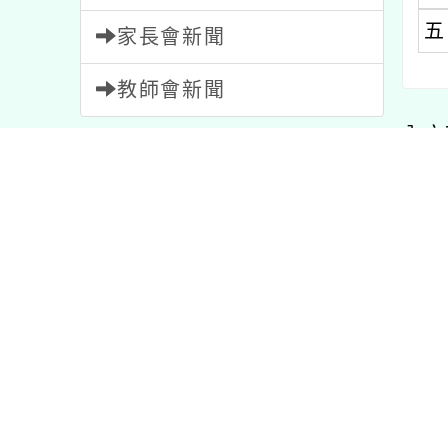
教師會新聞
內文可
內容標籤
學習
75
節日
2
特色
1
校園新
宣導
114
研習
1706
活動
1054
課程
205
重要
20
公告
1572
比賽
511
報名
1473
教學
7
資訊
38
注意
33
25新北市STEM
「113年基隆海洋文學
112
理資訊暨智慧型
獎」及「113年文學創
培