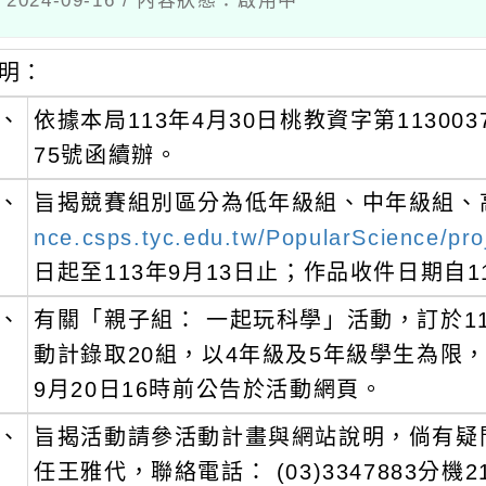
：
依據本局113年4月30日桃教資字第113003779號
75號函續辦。
旨揭競賽組別區分為低年級組、中年級組、高年級
nce.csps.tyc.edu.tw/PopularScience/project3
日起至113年9月13日止；作品收件日期自113年9
有關「親子組： 一起玩科學」活動，訂於113年9
動計錄取20組，以4年級及5年級學生為限，由家
9月20日16時前公告於活動網頁。
旨揭活動請參活動計畫與網站說明，倘有疑問，
任王雅代，聯絡電話： (03)3347883分機210。
檢附活動計畫1份。