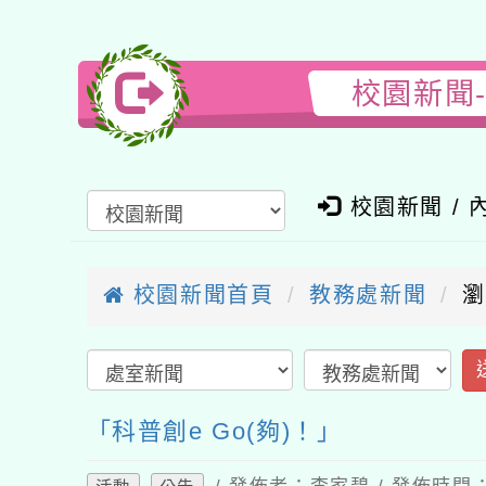
校園新聞-教
校園新聞 / 內
校園新聞首頁
教務處新聞
瀏覽
送
「科普創e Go(夠)！」
/ 發佈者：李家碧 / 發佈時間：202
活動
公告