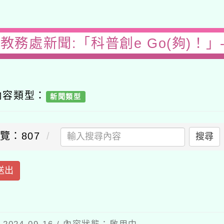
務處新聞:「科普創e Go(夠)！」-
容類型：
新聞類型
：807
搜尋
出
4-09-16 / 內容狀態：啟用中