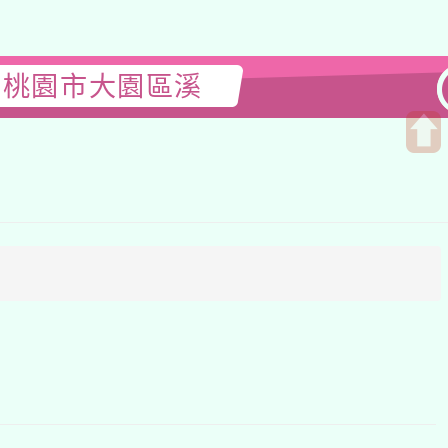
桃園市大園區溪
開
啟
上
方
區
塊