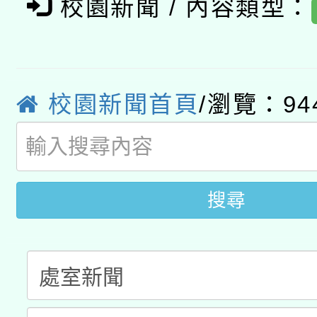
招甄選結果公告(無人
心」，鼓勵退休同仁踴
校園新聞 / 內容類型：
本館辦理115年度閱讀
招)
案。
科技賦能─人工智慧(AI
暨閱讀推動專業研習
A3數位素養講師名單
校園新聞首頁
/瀏覽：94
礎課程
搜尋