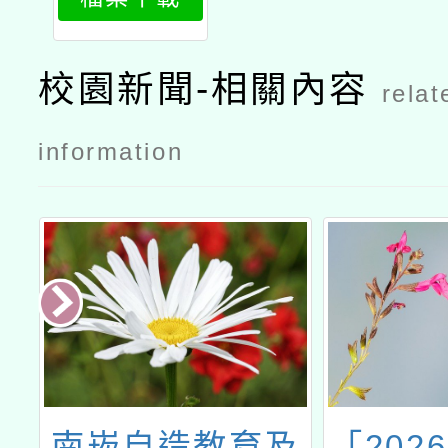
1
校園新聞-相關內容
relat
information
寫
南崁自造教育及
「202