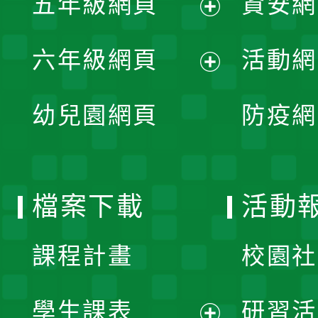
五年級網頁
資安網
選
開
展
單
六年級網頁
活動網
選
開
展
單
幼兒園網頁
防疫網
選
開
單
選
檔案下載
活動
單
課程計畫
校園社
學生課表
研習活