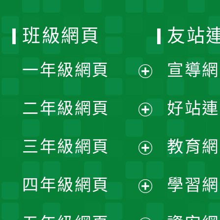
班級網頁
友站
一年級網頁
宣導網
展
二年級網頁
好站連
開
展
三年級網頁
教育網
選
開
展
單
四年級網頁
學習網
選
開
展
單