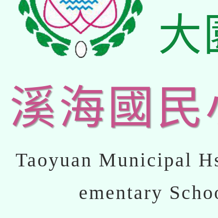
大
溪海國民
Taoyuan Municipal Hs
ementary Scho