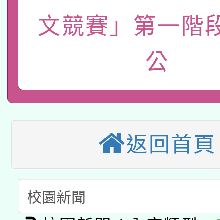
招)
案。
科技賦能─人工智慧(AI
文競賽」第一階
暨閱讀推動專業研習
A3數位素養講師名單
礎課程
公
本校115學年度第1次
本校115學年度第2次
第3次招考甄選結果公告
有關原住民族委員會11
次招考甄選結果公告(尚
返回首頁
兒童少年暑期犯罪預防
公告之原住民族歲時祭
有關本府115年70歲
答一案
一案。
本校115學年度第2次
人員健康講座「吃得安
適應運動共學行動站研