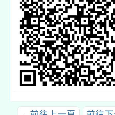
←
前往上一頁
前往下