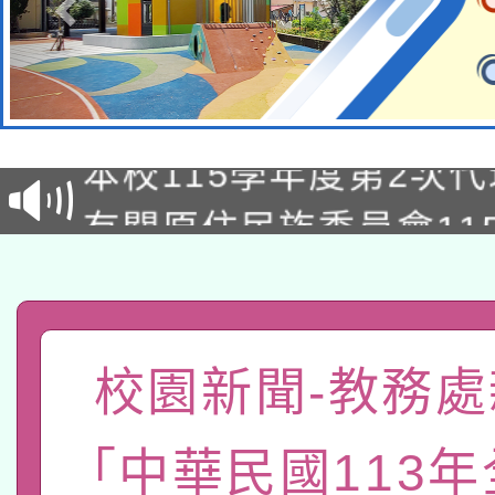
本校115學年度第1次
本校115學年度第2次
第3次招考甄選結果公告
有關原住民族委員會11
次招考甄選結果公告(尚
兒童少年暑期犯罪預防
公告之原住民族歲時祭
有關本府115年70歲
答一案
一案。
本校115學年度第2次
人員健康講座「吃得安
校園新聞-教務處
適應運動共學行動站研
招甄選結果公告(無人
心」，鼓勵退休同仁踴
「中華民國113
本館辦理115年度閱讀