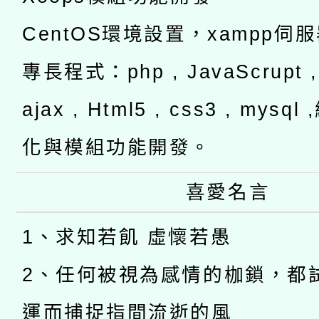
CentOS環境設置，xampp伺
專長程式：php , JavaScrupt , 
ajax , Html5 , css3 , mysq
化與模組功能開發。
喜愛名言
1、求知若飢 虛懷若愚
2、任何被視為感情的枷鎖，都
運而捕捉指間流逝的風