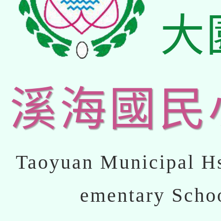
大
溪海國民
Taoyuan Municipal Hs
ementary Scho