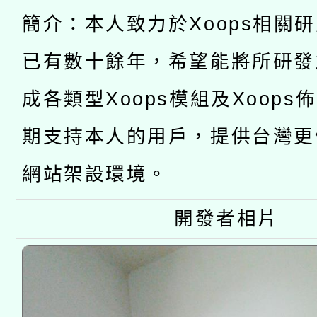
有關大陸委員會函釋公
pilot」
簡介：本人致力於Xoops相關
轉知經濟部水利署委託
薪期間赴陸應申請許可
已有數十餘年，希望能將所研發
115年8月22日(星期六)
業技術研究院辦理「11
成各類型Xoops模組及Xoops
2026年桃園地景藝術
桃園市孔廟祈福系列活
用水績優單位及節水達
期支持本人的用戶，提供台灣更
開 智慧啟航」
動」
網站架設環境。
開發者相片