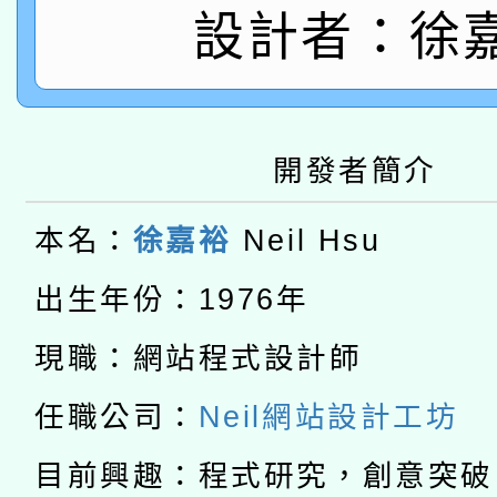
轉知經濟部水利署委託
薪期間赴陸應申請許可
設計者：徐
115年8月22日(星期六)
業技術研究院辦理「11
2026年桃園地景藝術
桃園市孔廟祈福系列活
用水績優單位及節水達
開發者簡介
本校115學年度第2次
開 智慧啟航」
動」
適應運動共學行動站研
招甄選結果公告(無人
本名：
徐嘉裕
Neil Hsu
本館辦理115年度閱讀
出生年份：1976年
招)
科技賦能─人工智慧(AI
暨閱讀推動專業研習
現職：網站程式設計師
A3數位素養講師名單
礎課程
任職公司：
Neil網站設計工坊
「數位內容與教學軟體線
目前興趣：程式研究，創意突破