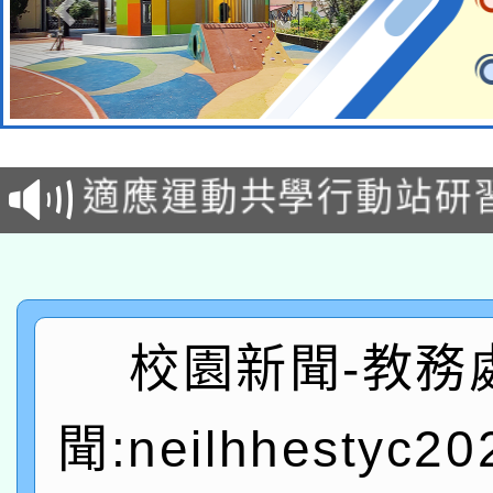
本校115學年度第2次
適應運動共學行動站研
招甄選結果公告(無人
本館辦理115年度閱讀
招)
科技賦能─人工智慧(AI
暨閱讀推動專業研習
A3數位素養講師名單
礎課程
校園新聞-教務
「數位內容與教學軟體線
聞:neilhhestyc2
有關大陸委員會函釋公
pilot」