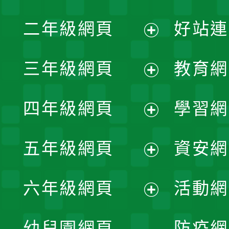
展
二年級網頁
好站連
開
展
三年級網頁
教育網
選
開
展
單
四年級網頁
學習網
選
開
展
單
五年級網頁
資安網
選
開
展
單
六年級網頁
活動網
選
開
展
單
幼兒園網頁
防疫網