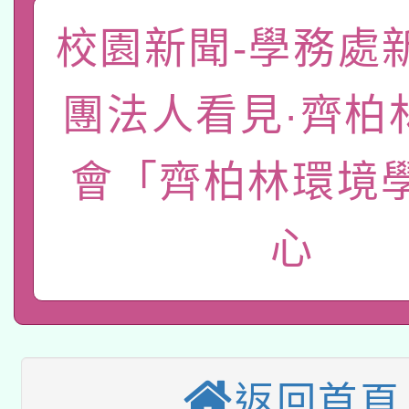
函轉國家教育研究院中心
國立臺灣師範大學辦理「1
校園新聞-學務處
轉知教育部國民及學前
原住民族教育政策研討
年度健康促進學校輔導
團法人看見·齊柏
函轉國立臺灣師範大學
新北市政府教育局辦理「
族教育國際趨勢與發展
業成長研習」實施計畫
轉知有關國立成功大學
會「齊柏林環境
族語言臺北學習中心11
師專業成長研習實施計
教育部國民及學前教育署「
文教學共融平台-教案
「族語學習班」招生簡章
方素養工作坊新北場」
心
轉知經濟部水利署委託
年度COVID-19疫苗
件」活動簡章
115年8月22日(星期六)
業技術研究院辦理「11
接種對象擴大為「滿6
2026年桃園地景藝術
桃園市孔廟祈福系列活
用水績優單位及節水達
接種之民眾」措施，延長
返回首頁
「2026桃園藝術巡演