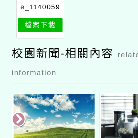
e_1140059
699_attach
檔案下載
1
校園新聞-相關內容
relat
information