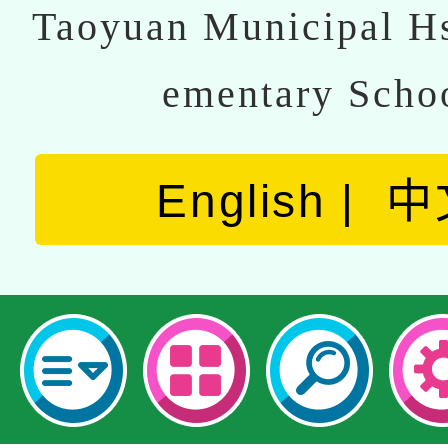
Taoyuan Municipal Hs
ementary Scho
English
中