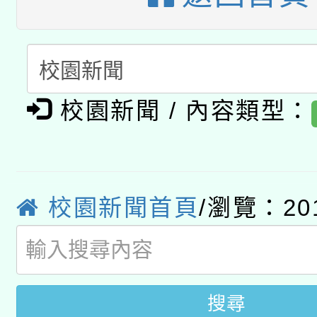
開 智慧啟航」
動」
月28日止
轉知教育部國民及學前
關事宜
函轉國家教育研究院中心
國立臺灣師範大學辦理「1
轉知教育部國民及學前
原住民族教育政策研討
年度健康促進學校輔導
校園新聞 / 內容類型：
函轉國立臺灣師範大學
新北市政府教育局辦理「
族教育國際趨勢與發展
業成長研習」實施計畫
轉知有關國立成功大學
族語言臺北學習中心11
師專業成長研習實施計
教育部國民及學前教育署「
校園新聞首頁
/瀏覽：20
文教學共融平台-教案
「族語學習班」招生簡章
方素養工作坊新北場」
年度COVID-19疫苗
件」活動簡章
接種對象擴大為「滿6
搜尋