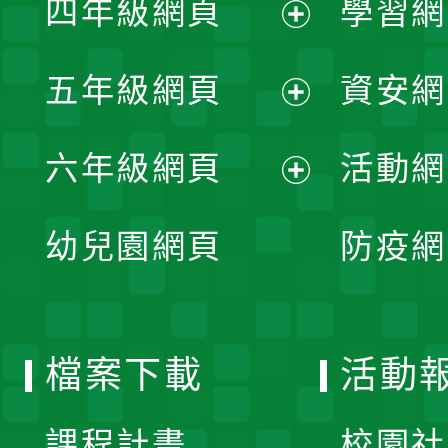
四年級網頁
學習網
選
開
展
單
五年級網頁
資安網
選
開
展
單
六年級網頁
活動網
選
開
展
單
幼兒園網頁
防疫網
選
開
單
選
檔案下載
活動
單
課程計畫
校園社