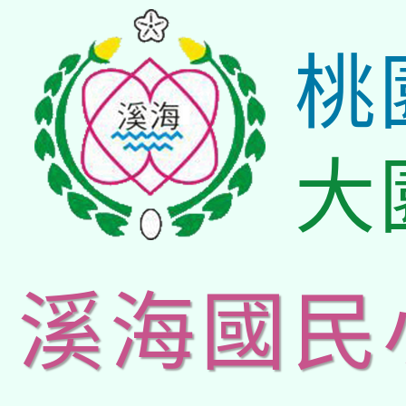
桃
大
溪海國民