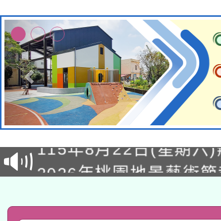
轉知經濟部水利署委託
115年8月22日(星期六)
業技術研究院辦理「11
2026年桃園地景藝術
桃園市孔廟祈福系列活
用水績優單位及節水達
「2026桃園藝術巡演
開 智慧啟航」
動」
轉知教育部國民及學前
關事宜