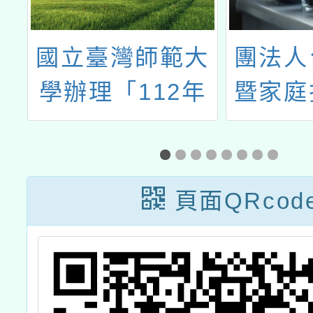
部
國立臺灣師範大
團法人
學辦理「112年
暨家庭
）
度山野教育推廣
會辦理
計
實施計畫」之
家扶基
「山野教育講
保護宣
頁面QRcod
座」活動
計」兒
賽辦