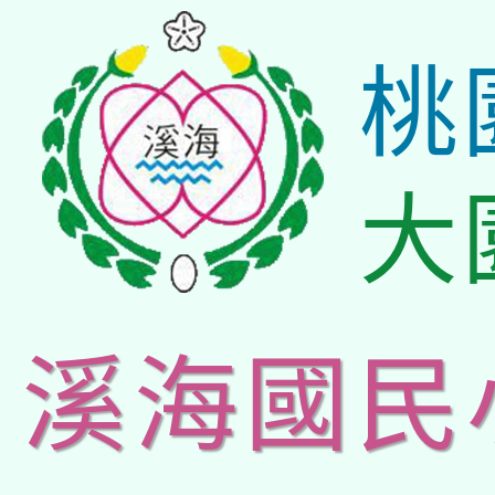
桃
大
溪海國民