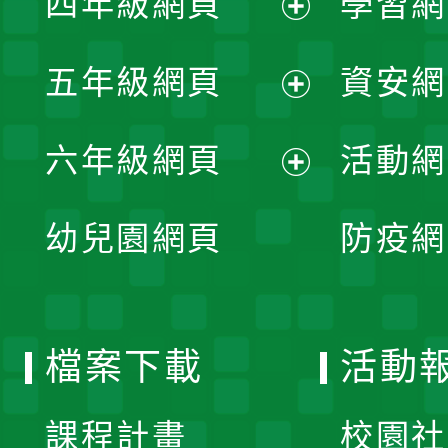
四年級網頁
學習網
選
開
展
單
五年級網頁
資安網
選
開
展
單
六年級網頁
活動網
選
開
展
單
幼兒園網頁
防疫網
選
開
單
選
檔案下載
活動
單
課程計畫
校園社