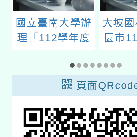
辦
國立臺南大學辦
大坡國
語
理「112學年度
園市1
開
課程推動工作課
文競賽
計
程與教學輔導組
字音字
訓
語文領域本土語
暑期
頁面QRcod
文組『十二年國
民基本教育本土
語文差異化教學