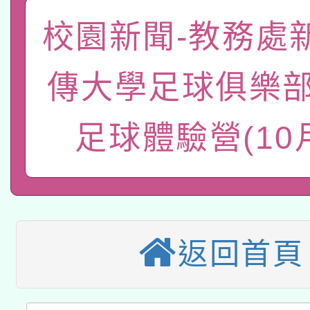
礎課程
校園新聞-教務處
「數位內容與教學軟體線
有關大陸委員會函釋公
pilot」
傳大學足球俱樂部
轉知經濟部水利署委託
薪期間赴陸應申請許可
足球體驗營(10
115年8月22日(星期六)
業技術研究院辦理「11
2026年桃園地景藝術
桃園市孔廟祈福系列活
用水績優單位及節水達
本校115學年度第2次
開 智慧啟航」
動」
適應運動共學行動站研
招甄選結果公告(無人
返回首頁
本館辦理115年度閱讀
招)
科技賦能─人工智慧(AI