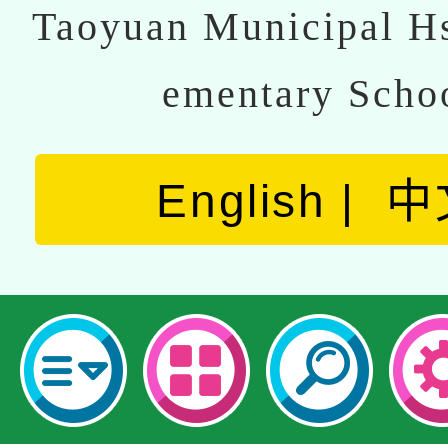
Taoyuan Municipal Hs
ementary Scho
English
中