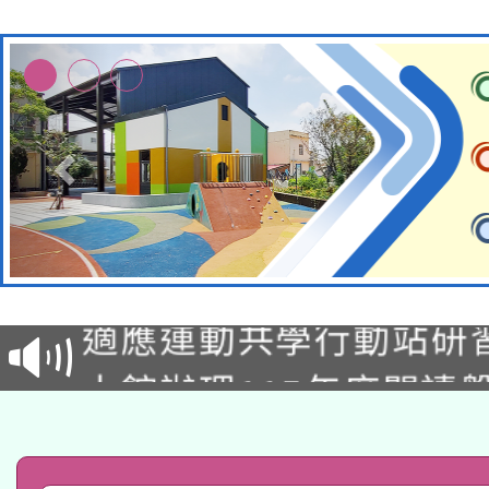
本校115學年度第2次
適應運動共學行動站研
招甄選結果公告(無人
本館辦理115年度閱讀
招)
科技賦能─人工智慧(AI
暨閱讀推動專業研習
A3數位素養講師名單