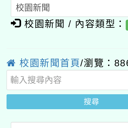
暨閱讀推動專業研習
A3數位素養講師名單
礎課程
校園新聞 / 內容類型：
「數位內容與教學軟體線
有關大陸委員會函釋公
pilot」
轉知經濟部水利署委託
薪期間赴陸應申請許可
校園新聞首頁
/瀏覽：88
115年8月22日(星期六)
業技術研究院辦理「11
2026年桃園地景藝術
桃園市孔廟祈福系列活
用水績優單位及節水達
搜尋
開 智慧啟航」
動」