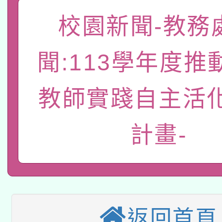
「數位內容與教學軟體線
校園新聞-教務
有關大陸委員會函釋公
pilot」
聞:113學年度推
轉知經濟部水利署委託
薪期間赴陸應申請許可
115年8月22日(星期六)
教師實踐自主活
業技術研究院辦理「11
2026年桃園地景藝術
桃園市孔廟祈福系列活
用水績優單位及節水達
計畫-
本校115學年度第2次
開 智慧啟航」
動」
適應運動共學行動站研
招甄選結果公告(無人
本館辦理115年度閱讀
招)
返回首頁
科技賦能─人工智慧(AI
暨閱讀推動專業研習