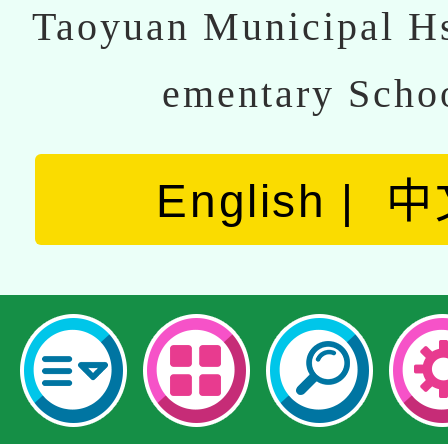
Taoyuan Municipal Hs
ementary Scho
English
中