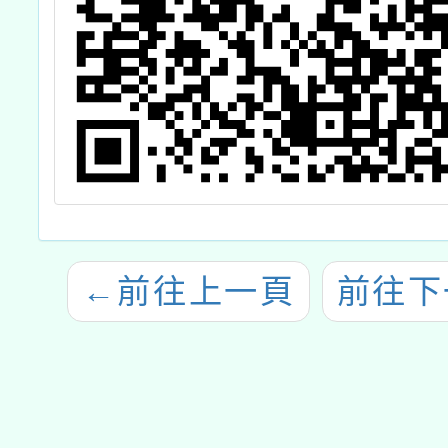
←
前往上一頁
前往下