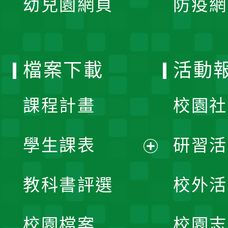
幼兒園網頁
防疫網
選
開
單
選
檔案下載
活動
單
課程計畫
校園社
學生課表
研習活
展
教科書評選
校外活
開
校園檔案
校園志
選