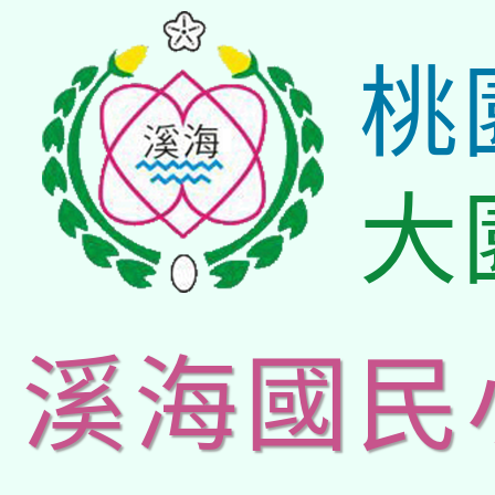
桃
大
溪海國民