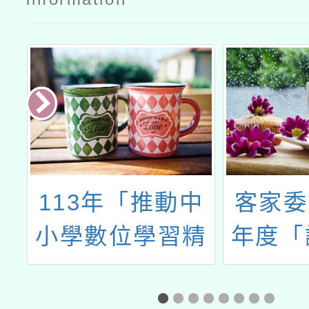
大觀園」公
文
國
113年「推動中
客家委
程
小學數位學習精
年度「
計
進方案」教師增
員」
能研習