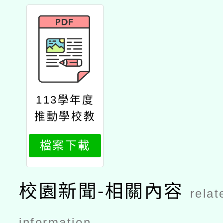
113學年度
推動學校教
師實踐自主
檔案下載
活化教學計
畫桃園eecc
數學社群假
校園新聞-相關內容
relat
日共備「主
題-數學教具
information