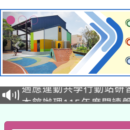
本校115學年度第2次
適應運動共學行動站研
招甄選結果公告(無人
本館辦理115年度閱讀
招)
科技賦能─人工智慧(AI
暨閱讀推動專業研習
A3數位素養講師名單
礎課程