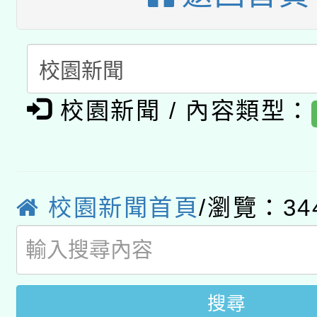
A3數位素養講師名單
礎課程
「數位內容與教學軟體線
有關大陸委員會函釋公
pilot」
校園新聞 / 內容類型：
轉知經濟部水利署委託
薪期間赴陸應申請許可
115年8月22日(星期六)
業技術研究院辦理「11
2026年桃園地景藝術
校園新聞首頁
/瀏覽：34
桃園市孔廟祈福系列活
用水績優單位及節水達
開 智慧啟航」
動」
搜尋