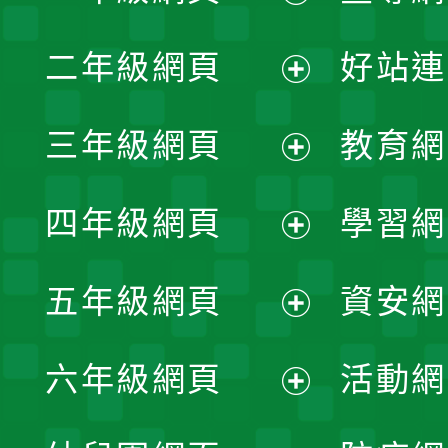
展
二年級網頁
好站連
開
展
三年級網頁
教育網
選
開
展
單
四年級網頁
學習網
選
開
展
單
五年級網頁
資安網
選
開
展
單
六年級網頁
活動網
選
開
展
單