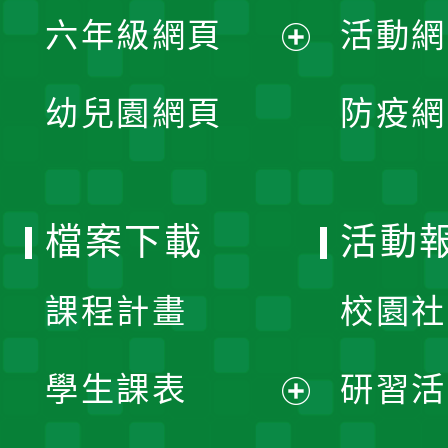
展
單
六年級網頁
活動網
選
開
展
單
幼兒園網頁
防疫網
選
開
單
選
檔案下載
活動
單
課程計畫
校園社
學生課表
研習活
展