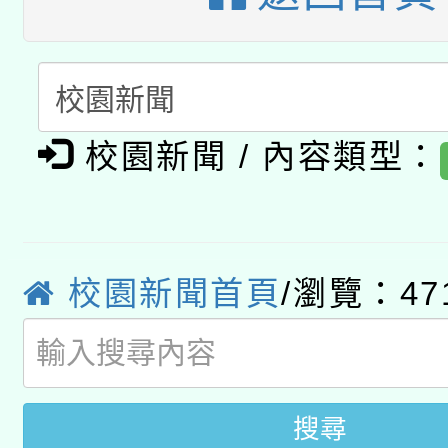
科技賦能─人工智慧(AI
暨閱讀推動專業研習
A3數位素養講師名單
礎課程
「數位內容與教學軟體線
有關大陸委員會函釋公
校園新聞 / 內容類型：
pilot」
轉知經濟部水利署委託
薪期間赴陸應申請許可
115年8月22日(星期六)
業技術研究院辦理「11
校園新聞首頁
/瀏覽：47
2026年桃園地景藝術
桃園市孔廟祈福系列活
用水績優單位及節水達
開 智慧啟航」
動」
搜尋