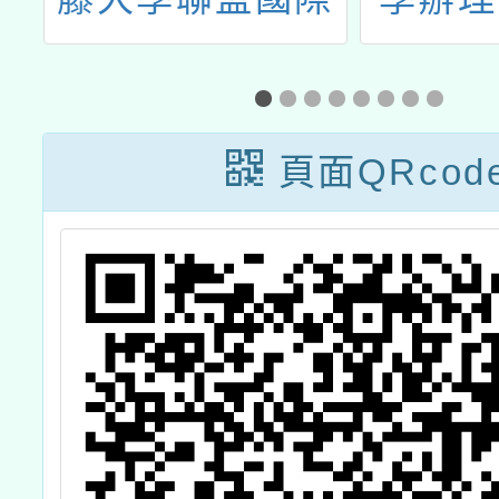
之聲大賽」（以
年度教
下簡稱本活動）
春天－
說明與教師增能
學習初
頁面QRcod
研習活動
作