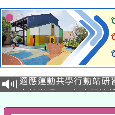
本校115學年度第2次
適應運動共學行動站研
招甄選結果公告(無人
本館辦理115年度閱讀
招)
科技賦能─人工智慧(AI
暨閱讀推動專業研習