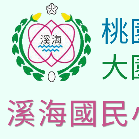
桃
大
溪海國民