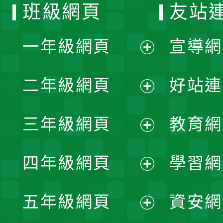
班級網頁
友站
一年級網頁
宣導網
展
二年級網頁
好站連
開
展
三年級網頁
教育網
選
開
展
單
四年級網頁
學習網
選
開
展
單
五年級網頁
資安網
選
開