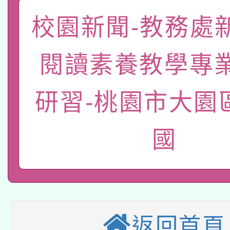
A3數位素養講師名單
礎課程
校園新聞-教務處
「數位內容與教學軟體線
有關大陸委員會函釋公
pilot」
閱讀素養教學專
轉知經濟部水利署委託
薪期間赴陸應申請許可
研習-桃園市大園
115年8月22日(星期六)
業技術研究院辦理「11
2026年桃園地景藝術
桃園市孔廟祈福系列活
國
用水績優單位及節水達
本校115學年度第2次
開 智慧啟航」
動」
適應運動共學行動站研
招甄選結果公告(無人
本館辦理115年度閱讀
招)
返回首頁