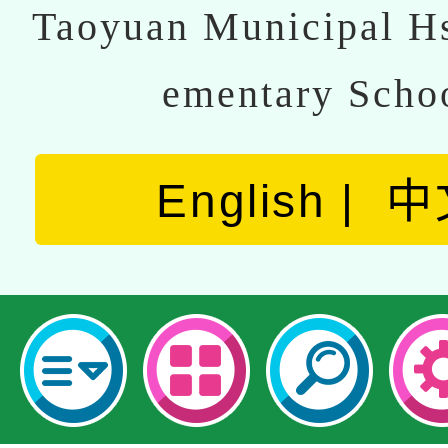
Taoyuan Municipal Hs
ementary Scho
English
中