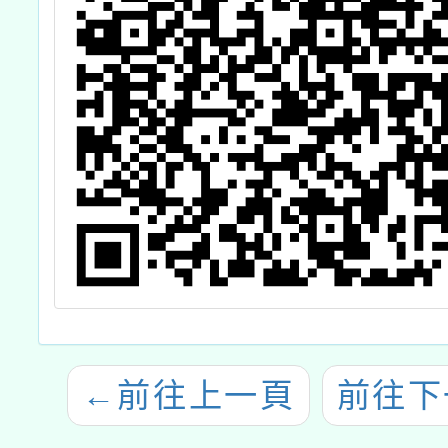
←
前往上一頁
前往下