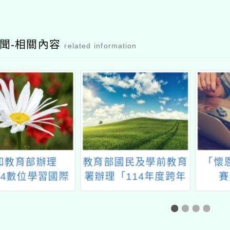
聞-相關內容
related information
國民及學前教育
「懷恩盃英文單字競
桃園
「114年度跨年
賽」活動辦法
民中小
方案之國中小教
南語文
徵選辦法」
進