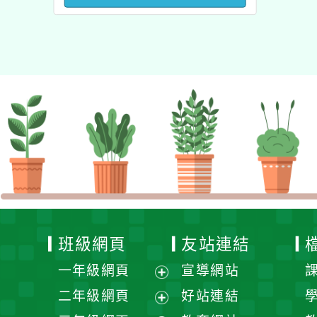
澳洲塔斯馬尼亞大學參訪
活動成果發表會」
班級網頁
友站連結
一年級網頁
宣導網站
展
二年級網頁
好站連結
開
展