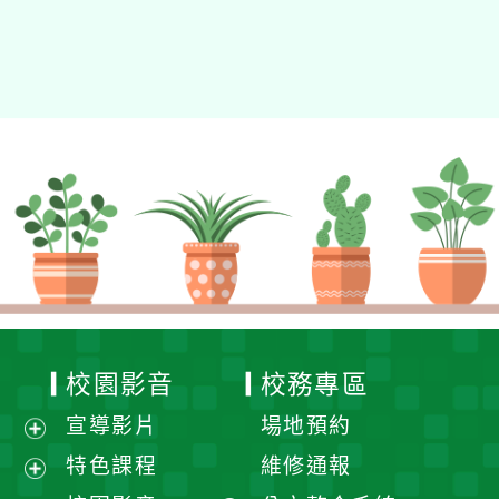
校園影音
校務專區
宣導影片
場地預約
展
特色課程
維修通報
開
展