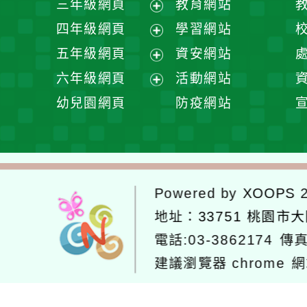
三年級網頁
教育網站
選
開
展
四年級網頁
學習網站
單
選
開
展
五年級網頁
資安網站
單
選
開
展
六年級網頁
活動網站
單
選
開
展
幼兒園網頁
防疫網站
單
選
開
單
選
單
Powered by
XOOPS
2
地址：
33751 桃園市
電話:03-3862174
傳真
建議瀏覽器 chrome
網
網站設計：
Neil網站設計