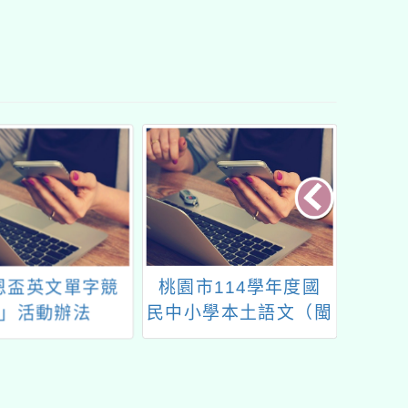
市114學年度國
「原住民族文化資產教
閱讀
學本土語文（閩
師培育暨課程推廣計
「1
）教學支援老師
畫」教師走讀課程暨課
上數位
階認證計畫
程開發工作坊（霧社事
賽
件）