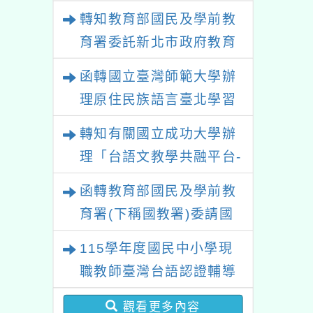
政策研討會「原住民族教
轉知教育部國民及學前教
育國際趨勢與發展」
育署委託新北市政府教育
局辦理「115年度教師專
函轉國立臺灣師範大學辦
業成長研習實施計畫－夢
理原住民族語言臺北學習
的N次方素養工作坊新北
中心115年度第2期「族語
轉知有關國立成功大學辦
場」計畫
學習班」招生簡章及EDM
理「台語文教學共融平台-
教案暨教學示範徵件」活
函轉教育部國民及學前教
動簡章
育署(下稱國教署)委請國
立臺灣師範大學辦理
115學年度國民中小學現
「115年『青年百億海外
職教師臺灣台語認證輔導
圓夢基金計畫』海外翱翔
增能課程計畫
組G-4-6『健康學一下』
觀看更多內容