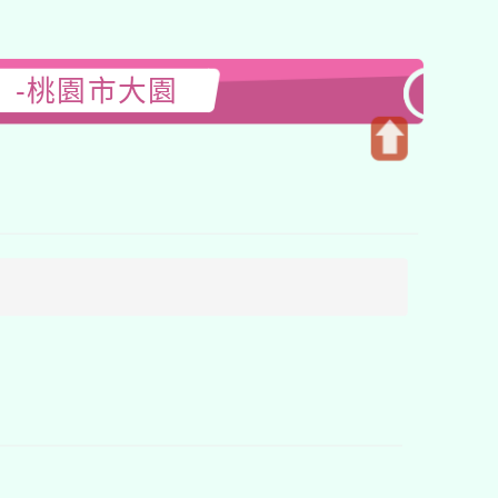
」-桃園市大園
開
啟
上
方
區
塊