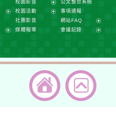
校園影音
公文整合系統
選
開
展
校園活動
事項通報
單
選
開
展
展
社團影音
網站FAQ
單
選
開
開
展
媒體報導
會議記錄
單
選
選
開
展
展
單
單
選
開
開
單
選
選
單
單
返回首頁
返回頂端