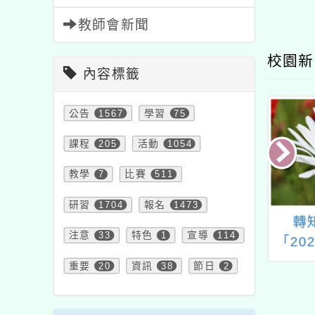
教師會新聞
校園新
內容標籤
公告
1567
學習
75
課程
205
活動
1054
教學
7
比賽
511
研習
1704
報名
1473
年「推動中小學數
轉知教育部辦理
教育部
注意
33
特色
1
宣導
114
精進方案」教師
「2024數位學習國際
署辦理
研習「威力導演
論壇」
級教學
重要
20
資訊
38
節日
2
5-故事繪本影片創
案
作」