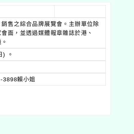
、銷售之綜合品牌展覽會。主辦單位除
家會面，並透過媒體報章雜誌於港、
機。
日) 。
72-3898賴小姐