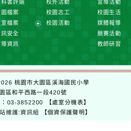
教科書評選
校外活動
宣導活動
選
開
校園檔案
校園志工
校園生活
單
選
處室檔案
校園活動
媒體報導
單
展
資訊安全
競賽活動
開
宣導資訊
教師研習
選
單
026
桃園市大園區溪海國民小學
大園區和平西路一段420號
：03-3852200
【處室分機表】
站維護:資訊組
【個資保護聲明】