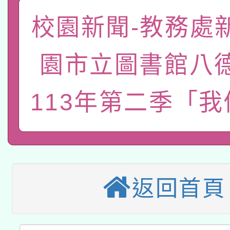
「數位內容與教學軟體線
校園新聞-教務處
有關大陸委員會函釋公
pilot」
園市立圖書館八
轉知經濟部水利署委託
薪期間赴陸應申請許可
115年8月22日(星期六)
113年第二季「
業技術研究院辦理「11
2026年桃園地景藝術
桃園市孔廟祈福系列活
用水績優單位及節水達
本校115學年度第2次
開 智慧啟航」
動」
適應運動共學行動站研
招甄選結果公告(無人
返回首頁
本館辦理115年度閱讀
招)
科技賦能─人工智慧(AI
暨閱讀推動專業研習