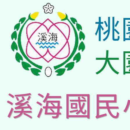
桃
大
溪海國民