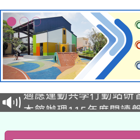
本校115學年度第2次
適應運動共學行動站研
招甄選結果公告(無人
本館辦理115年度閱讀
招)
科技賦能─人工智慧(AI
暨閱讀推動專業研習
A3數位素養講師名單
礎課程