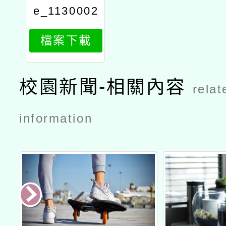
e_1130002
332_attach
檔案下載
1
校園新聞-相關內容
relat
information