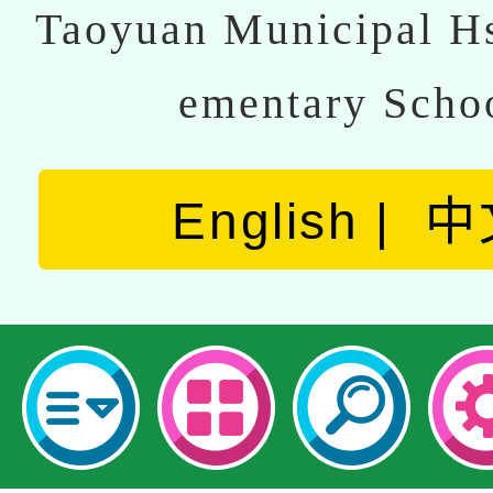
Taoyuan Municipal Hs
ementary Scho
English
中