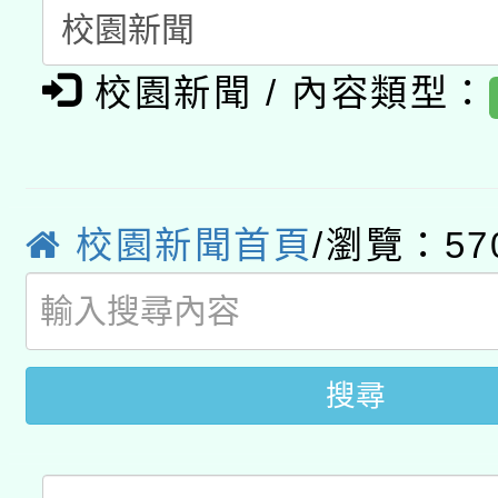
A3數位素養講師名單
礎課程
校園新聞 / 內容類型：
「數位內容與教學軟體線
有關大陸委員會函釋公
pilot」
轉知經濟部水利署委託
薪期間赴陸應申請許可
校園新聞首頁
/瀏覽：57
115年8月22日(星期六)
業技術研究院辦理「11
2026年桃園地景藝術
桃園市孔廟祈福系列活
用水績優單位及節水達
開 智慧啟航」
動」
搜尋