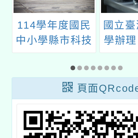
G
114學年度國民
國立臺
範
中小學縣市科技
學辦理「
實
教育推動輔導中
to T
賞
心辦理「數位日
Engl
記、合作學習、
主檢測
頁面QRcod
情緒教育：
下簡
SDGs議題導入
統）1
教案分享」
第2次