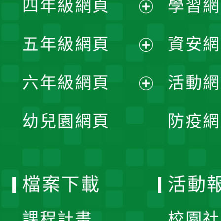
四年級網頁
學習網
選
開
展
單
五年級網頁
資安網
選
開
展
單
六年級網頁
活動網
選
開
展
單
幼兒園網頁
防疫網
選
開
單
選
檔案下載
活動
單
課程計畫
校園社