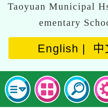
Taoyuan Municipal Hs
ementary Scho
English
中