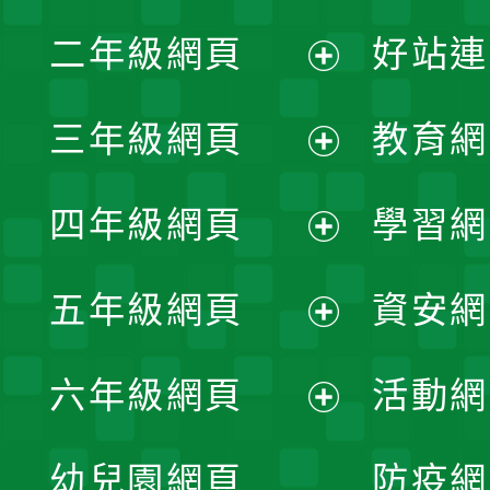
展
二年級網頁
好站連
開
展
三年級網頁
教育網
選
開
展
單
四年級網頁
學習網
選
開
展
單
五年級網頁
資安網
選
開
展
單
六年級網頁
活動網
選
開
展
單
幼兒園網頁
防疫網
選