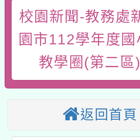
關事宜
校園新聞-教務處
函轉國家教育研究院中心
國立臺灣師範大學辦理「1
轉知教育部國民及學前
原住民族教育政策研討
年度健康促進學校輔導
園市112學年度
函轉國立臺灣師範大學
新北市政府教育局辦理「
族教育國際趨勢與發展
業成長研習」實施計畫
教學圈(第二區)
轉知有關國立成功大學
族語言臺北學習中心11
師專業成長研習實施計
教育部國民及學前教育署「
文教學共融平台-教案
「族語學習班」招生簡章
方素養工作坊新北場」
轉知經濟部水利署委託
年度COVID-19疫苗
件」活動簡章
115年8月22日(星期六)
業技術研究院辦理「11
接種對象擴大為「滿6
返回首頁
2026年桃園地景藝術
桃園市孔廟祈福系列活
用水績優單位及節水達
接種之民眾」措施，延長