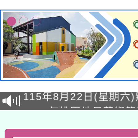
轉知經濟部水利署委託
115年8月22日(星期六)
業技術研究院辦理「11
2026年桃園地景藝術
桃園市孔廟祈福系列活
用水績優單位及節水達
「2026桃園藝術巡演
開 智慧啟航」
動」
轉知教育部國民及學前