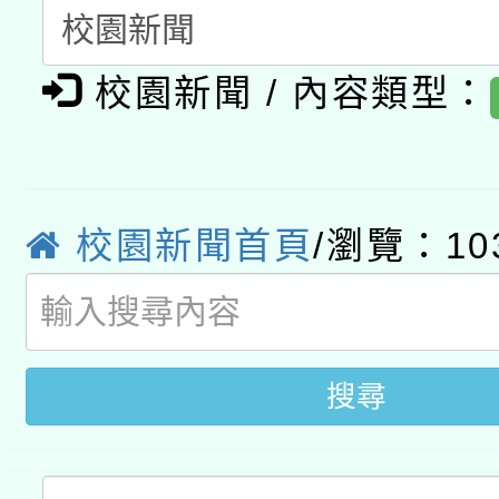
「2026桃園藝術巡演
開 智慧啟航」
動」
月28日止
轉知教育部國民及學前
關事宜
校園新聞 / 內容類型：
函轉國家教育研究院中心
國立臺灣師範大學辦理「1
轉知教育部國民及學前
原住民族教育政策研討
年度健康促進學校輔導
函轉國立臺灣師範大學
新北市政府教育局辦理「
族教育國際趨勢與發展
業成長研習」實施計畫
校園新聞首頁
/瀏覽：10
轉知有關國立成功大學
族語言臺北學習中心11
師專業成長研習實施計
教育部國民及學前教育署「
文教學共融平台-教案
「族語學習班」招生簡章
方素養工作坊新北場」
年度COVID-19疫苗
搜尋
件」活動簡章
接種對象擴大為「滿6