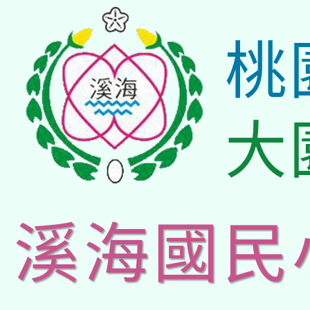
桃
大
溪海國民