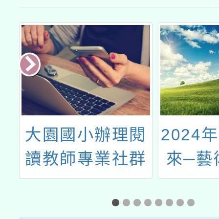
普
大園國小辦理閱
2024
讀教師專業社群
來─藝
研習
廣國際
作坊