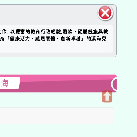
關閉區
工作, 以豐富的教育行政經驗,將軟、硬體設施與教
塊
培育「健康活力、感恩關懷、創新卓越」的溪海兒
溪海
開
啟
上
方
區