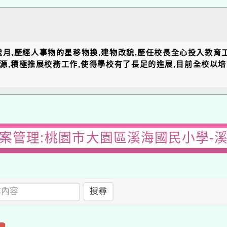
的歲月,歷經人事物的星移物換,建物改貌,歷任校長全心投入教育
資源,積極推展校務工作,使得學校有了長足的進展,目前全校以
案管理:桃園市大園區溪海國民小學-
搜尋