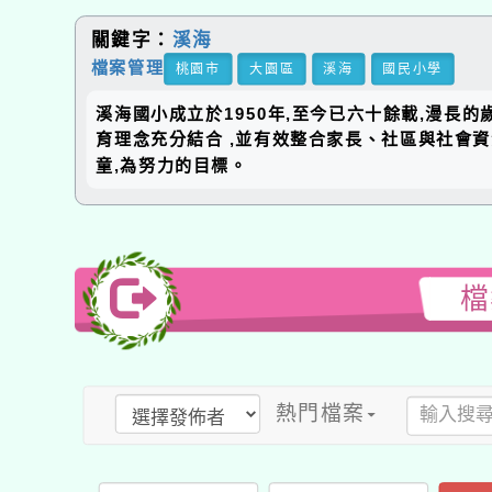
關鍵字：
溪海
檔案管理
桃園市
大園區
溪海
國民小學
溪海國小成立於1950年,至今已六十餘載,漫長
育理念充分結合 ,並有效整合家長、社區與社會
童,為努力的目標。
檔
熱門檔案