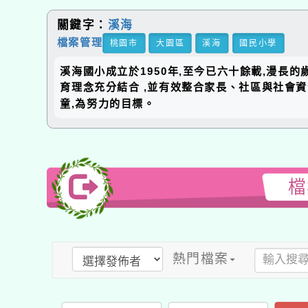
關鍵字：
溪海
檔案管理
桃園市
大園區
溪海
國民小學
溪海國小成立於1950年,至今已六十餘載,漫長
育理念充分結合 ,並有效整合家長、社區與社會
童,為努力的目標。
檔
熱門檔案