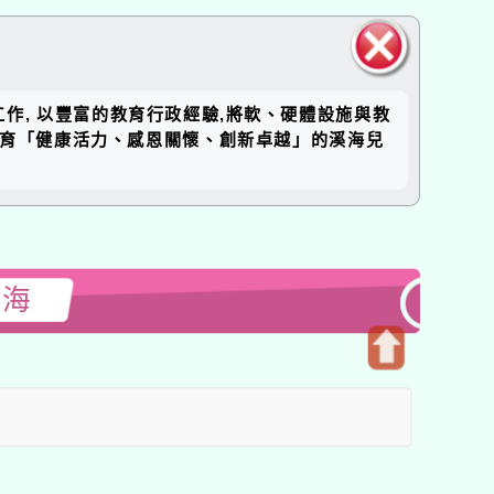
關閉區
工作, 以豐富的教育行政經驗,將軟、硬體設施與教
塊
培育「健康活力、感恩關懷、創新卓越」的溪海兒
溪海
開
啟
上
方
區