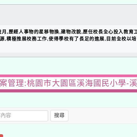
的歲月,歷經人事物的星移物換,建物改貌,歷任校長全心投入教育
資源,積極推展校務工作,使得學校有了長足的進展,目前全校以
案管理:桃園市大園區溪海國民小學-
搜尋