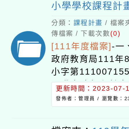
小學學校課程計
分類：
課程計畫
/ 檔案
傳檔案 / 下載次數
(0)
[111年度檔案]
-
一
政府教育局111年
小字第11100715
11學年度課程計
更新時間：2023-07-16
過。二、備查公文
發佈者：管理員 /
瀏覽數：23