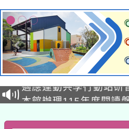
本校115學年度第2次
適應運動共學行動站研
招甄選結果公告(無人
本館辦理115年度閱讀
招)
科技賦能─人工智慧(AI
暨閱讀推動專業研習
A3數位素養講師名單
礎課程