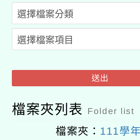
A3數位素養講師名單
礎課程
「數位內容與教學軟體線
有關大陸委員會函釋公
pilot」
轉知經濟部水利署委託
薪期間赴陸應申請許可
115年8月22日(星期六)
業技術研究院辦理「11
送出
2026年桃園地景藝術
桃園市孔廟祈福系列活
用水績優單位及節水達
檔案夾列表
開 智慧啟航」
動」
Folder list
檔案夾：
111學