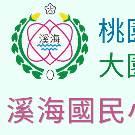
桃
大
溪海國民