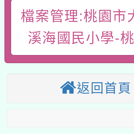
「數位內容與教學軟體線
檔案管理:桃園市
有關大陸委員會函釋公
pilot」
溪海國民小學-
轉知經濟部水利署委託
薪期間赴陸應申請許可
115年8月22日(星期六)
業技術研究院辦理「11
2026年桃園地景藝術
桃園市孔廟祈福系列活
用水績優單位及節水達
本校115學年度第2次
返回首頁
開 智慧啟航」
動」
適應運動共學行動站研
招甄選結果公告(無人
本館辦理115年度閱讀
招)
科技賦能─人工智慧(AI
暨閱讀推動專業研習