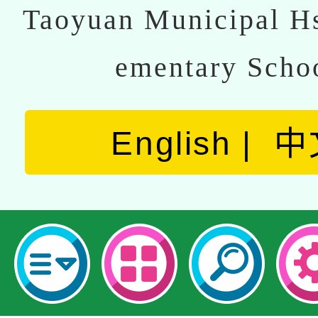
Taoyuan Municipal Hs
ementary Scho
English
中