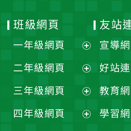
班級網頁
友站
一年級網頁
宣導網
展
二年級網頁
好站連
開
展
三年級網頁
教育網
選
開
展
單
四年級網頁
學習網
選
開
展