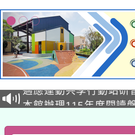
本校115學年度第2次
適應運動共學行動站研
招甄選結果公告(無人
本館辦理115年度閱讀
招)
科技賦能─人工智慧(AI
暨閱讀推動專業研習
A3數位素養講師名單
礎課程