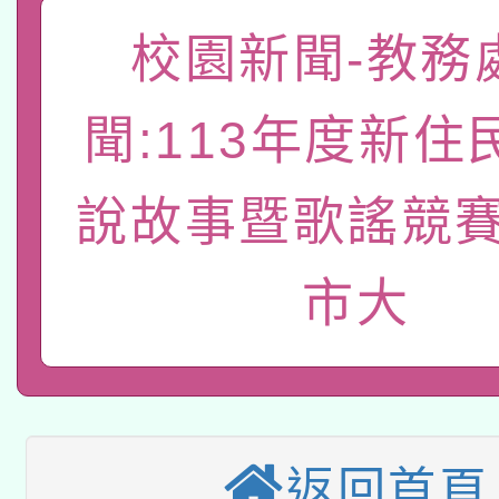
「數位內容與教學軟體線
校園新聞-教務
有關大陸委員會函釋公
pilot」
聞:113年度新住
轉知經濟部水利署委託
薪期間赴陸應申請許可
115年8月22日(星期六)
業技術研究院辦理「11
說故事暨歌謠競賽
2026年桃園地景藝術
桃園市孔廟祈福系列活
用水績優單位及節水達
市大
本校115學年度第2次
開 智慧啟航」
動」
適應運動共學行動站研
招甄選結果公告(無人
本館辦理115年度閱讀
招)
返回首頁
科技賦能─人工智慧(AI
暨閱讀推動專業研習