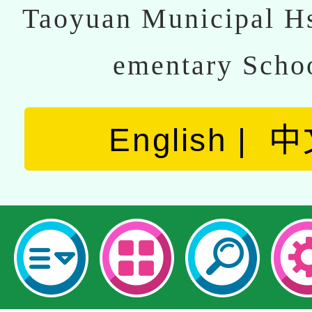
Taoyuan Municipal Hs
ementary Scho
English
中