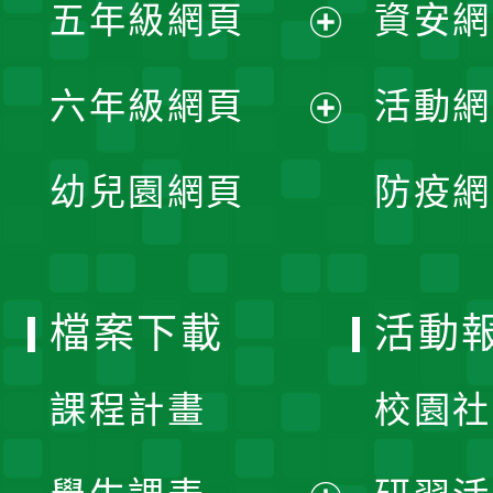
單
五年級網頁
資安網
選
開
展
單
六年級網頁
活動網
選
開
展
單
幼兒園網頁
防疫網
選
開
單
選
檔案下載
活動
單
課程計畫
校園社