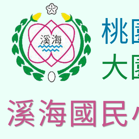
桃
大
溪海國民