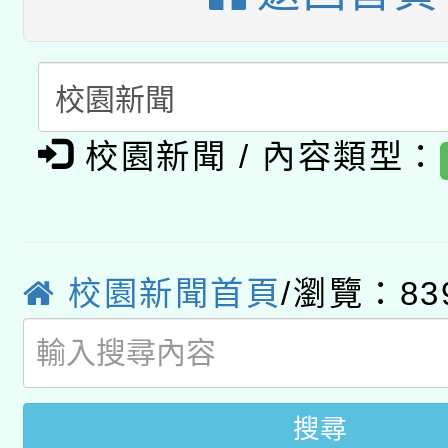
A3數位素養講師名單
礎課程
「數位內容與教學軟體線
有關大陸委員會函釋公
pilot」
校園新聞 / 內容類型：
轉知經濟部水利署委託
薪期間赴陸應申請許可
115年8月22日(星期六)
業技術研究院辦理「11
2026年桃園地景藝術
桃園市孔廟祈福系列活
校園新聞首頁
/瀏覽：83
用水績優單位及節水達
開 智慧啟航」
動」
搜尋