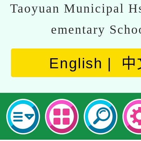
Taoyuan Municipal Hs
ementary Scho
English
中