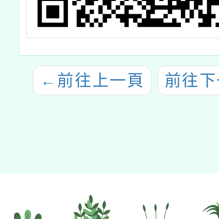
←
前往上一頁
前往下