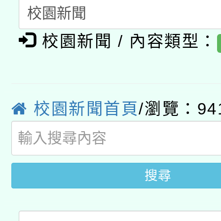
開 智慧啟航」
動」
月28日止
轉知教育部國民及學前
關事宜
校園新聞 / 內容類型：
函轉國家教育研究院中心
國立臺灣師範大學辦理「1
轉知教育部國民及學前
原住民族教育政策研討
年度健康促進學校輔導
函轉國立臺灣師範大學
新北市政府教育局辦理「
族教育國際趨勢與發展
業成長研習」實施計畫
校園新聞首頁
/瀏覽：94
轉知有關國立成功大學
族語言臺北學習中心11
師專業成長研習實施計
教育部國民及學前教育署「
文教學共融平台-教案
「族語學習班」招生簡章
方素養工作坊新北場」
年度COVID-19疫苗
件」活動簡章
搜尋
接種對象擴大為「滿6