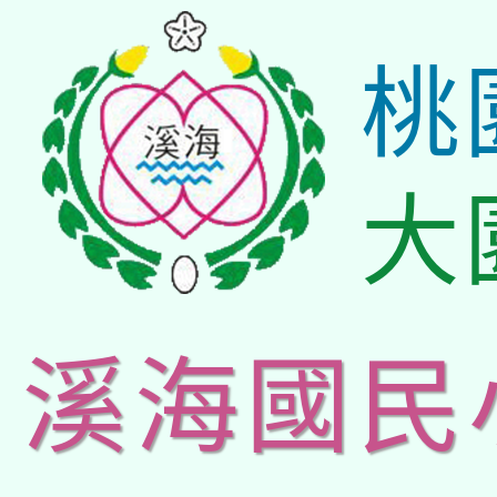
桃
大
溪海國民