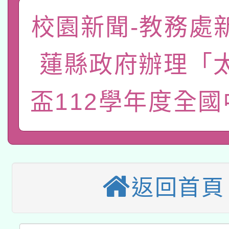
關事宜
函轉國家教育研究院中心
校園新聞-教務處
國立臺灣師範大學辦理「1
轉知教育部國民及學前
原住民族教育政策研討
年度健康促進學校輔導
蓮縣政府辦理「
函轉國立臺灣師範大學
新北市政府教育局辦理「
族教育國際趨勢與發展
業成長研習」實施計畫
盃112學年度全
轉知有關國立成功大學
族語言臺北學習中心11
師專業成長研習實施計
教育部國民及學前教育署「
文教學共融平台-教案
「族語學習班」招生簡章
方素養工作坊新北場」
轉知經濟部水利署委託
年度COVID-19疫苗
件」活動簡章
115年8月22日(星期六)
業技術研究院辦理「11
接種對象擴大為「滿6
返回首頁
2026年桃園地景藝術
桃園市孔廟祈福系列活
用水績優單位及節水達
接種之民眾」措施，延長
「2026桃園藝術巡演