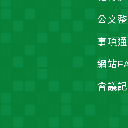
公文整
事項通
網站F
會議記