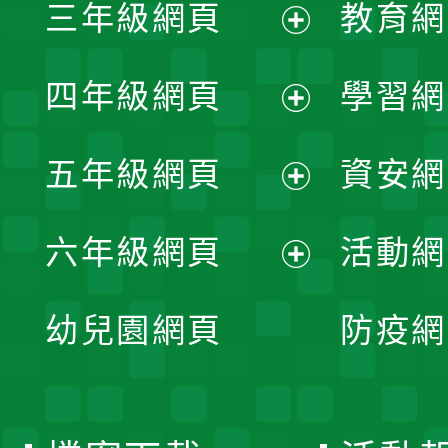
三年級網頁
教育網
選
開
展
單
四年級網頁
學習網
選
開
展
單
五年級網頁
資安網
選
開
展
單
六年級網頁
活動網
選
開
展
單
幼兒園網頁
防疫網
選
開
單
選