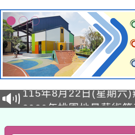
轉知經濟部水利署委託
115年8月22日(星期六)
業技術研究院辦理「11
2026年桃園地景藝術
桃園市孔廟祈福系列活
用水績優單位及節水達
「2026桃園藝術巡演
開 智慧啟航」
動」
轉知教育部國民及學前