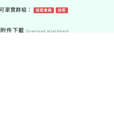
可瀏覽群組：
註冊會員
訪客
容附件下載
Download attachment
2025年全球數學菁英
2025年全球數學菁英
賽初賽公文
賽初賽海報
檔案下載
檔案下載