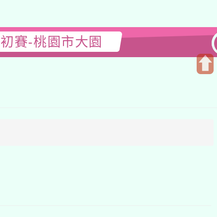
賽初賽-桃園市大園
開
啟
上
方
區
塊