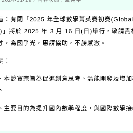
024-11-19 / 內容狀態：啟用中
旨：有關「
2025
年全球數學菁英賽初賽
(Globa
)
」將於
2025
年
3
月
16
日
(
日
)
舉行，敬請貴
才，為國爭光，惠請協助，不勝感激。
明：
、本競賽宗旨為促進創意思考、潛能開發及增加
。
、主要目的為提升國內數學程度，與國際數學接