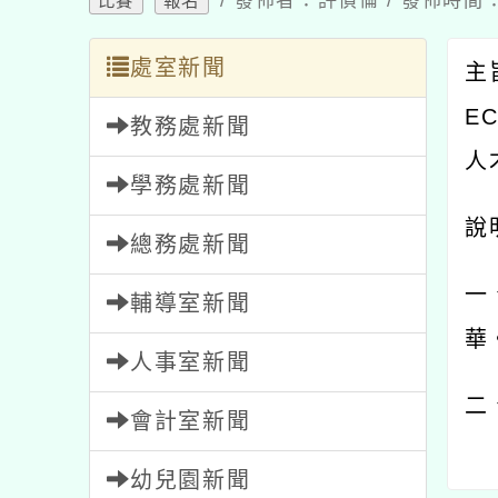
/ 發佈者：許偵倫 / 發佈時間：2
比賽
報名
處室新聞
主
EC
教務處新聞
人
學務處新聞
說
總務處新聞
一
輔導室新聞
華
人事室新聞
二
會計室新聞
幼兒園新聞