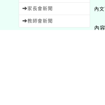
家長會新聞
內文
教師會新聞
內
內容標籤
注意
33
資訊
38
重要
20
活動
1054
教學
7
課程
205
特色
1
報名
1473
宣導
114
比賽
511
公告
1572