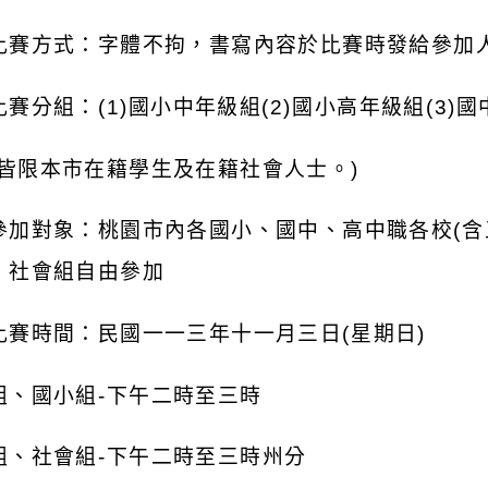
比賽方式：字體不拘，書寫內容於比賽時發給參加
比賽分組：
(1)
國小中年級組
(2)
國小高年級組
(3)
國
皆限本市在籍學生及在籍社會人士。
)
參加對象：桃園市內各國小、國中、高中職各校
(
含
，社會組自由參加
比賽時間：民國一一三年十一月三日
(
星期日
)
組、國小組
-
下午二時至三時
組、社會組
-
下午二時至三時州分