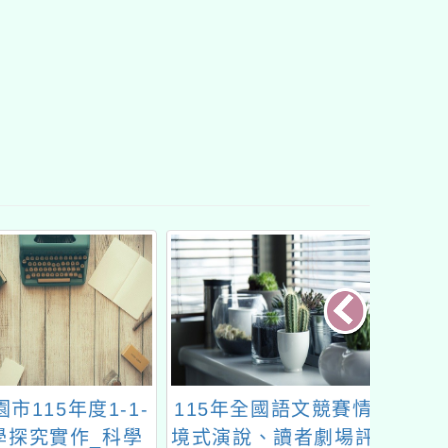
市115年度1-1-
115年全國語文競賽情
「推動
學探究實作_科學
境式演說、讀者劇場評
精進