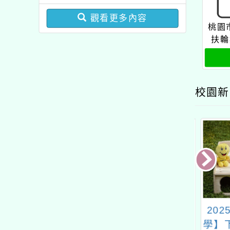
圓夢基金計畫』海外翱翔
增能課程計畫
組G-4-6『健康學一下』
觀看更多內容
桃園
澳洲塔斯馬尼亞大學參訪
扶輪
活動成果發表會」
校園新
23高雄國際發明
臺灣師範大學數學教育
202
暨設計展」
中心辦理「數學素養教
學】下