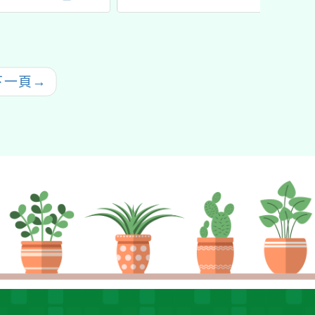
畫種子教師培訓
判培訓
教學軟
研習」
動辦公
下一頁
→