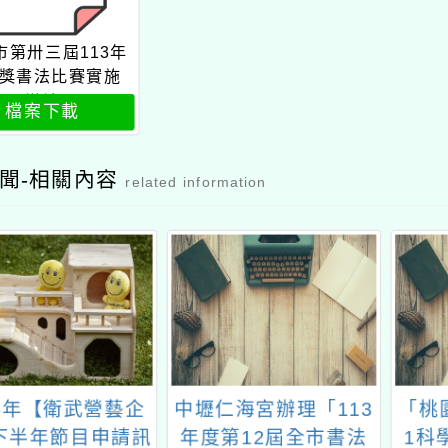
市第卅三屆113年
獎書法比賽實施
辦法
檔案下載
聞-相關內容
related information
5年【衛武營藝企
中壢仁海宮辦理「113
「桃園
半年節目申請訊
年度第12屆全市書法
1科