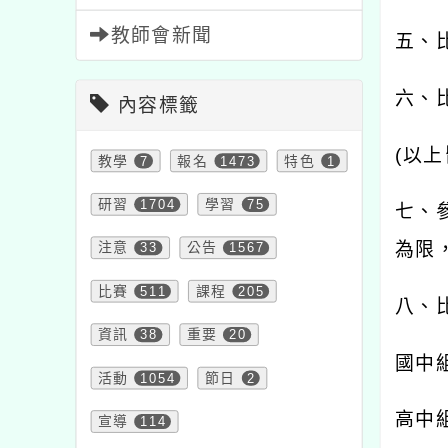
教師會新聞
五、
六、
內容標籤
(
以上
教學
7
報名
1473
特色
1
研習
1704
學習
75
七、
為限
注意
33
公告
1567
比賽
511
課程
205
八、
資訊
38
重要
20
國中
活動
1054
節日
2
高中
宣導
114