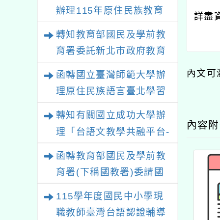
辦理115年原住民族教育
詳盡
政策研討會「原住民族教
轉知教育部國民及學前教
育國際趨勢與發展」
育署委託新北市政府教育
局辦理「115年度教師專
內文可
函轉國立臺灣師範大學辦
業成長研習實施計畫－夢
理原住民族語言臺北學習
的N次方素養工作坊新北
中心115年度第2期「族語
轉知有關國立成功大學辦
場」計畫
學習班」招生簡章及EDM
內容
理「台語文教學共融平台-
教案暨教學示範徵件」活
函轉教育部國民及學前教
動簡章
育署(下稱國教署)委請國
立臺灣師範大學辦理
115學年度國民中小學現
「115年『青年百億海外
職教師臺灣台語認證輔導