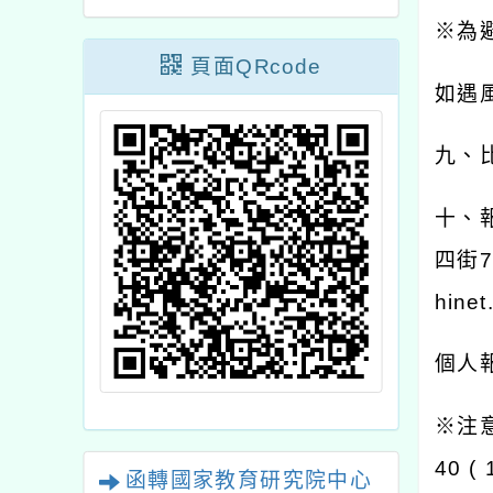
※
為
頁面QRcode
如遇
九、
十、
四街
7
hinet
個人
※
注
40 ( 
函轉國家教育研究院中心