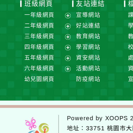
班級網頁
友站連結
一年級網頁
宣導網站
展
二年級網頁
好站連結
開
展
三年級網頁
教育網站
選
開
展
四年級網頁
學習網站
單
選
開
展
五年級網頁
資安網站
單
選
開
展
六年級網頁
活動網站
單
選
開
展
幼兒園網頁
防疫網站
單
選
開
單
選
單
Powered by
XOOPS
2
地址：
33751 桃園市