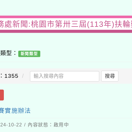
務處新聞:桃園市第卅三屆(113年)扶
容類型：
新聞類型
：1355
搜尋
出
比賽實施辦法
4-10-22 / 內容狀態：啟用中