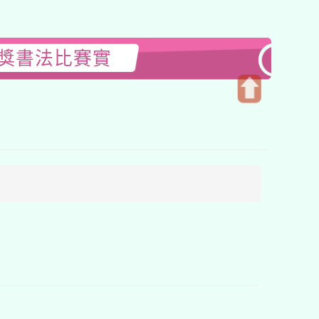
輪獎書法比賽實
開
啟
上
方
區
塊