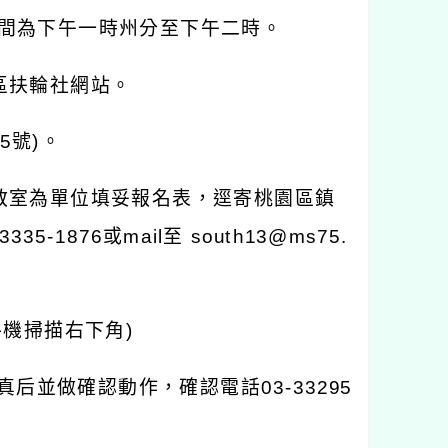
間為下午一時州分至下午二時。
區扶輪社網站。
15
號
)
。
教室為單位填妥報名表，逕寄桃園區鎮
3335-1876
或
mail
至
south13@ms75.
手機掃描右下角
)
真后並做確認動作，確認電話
03-33295