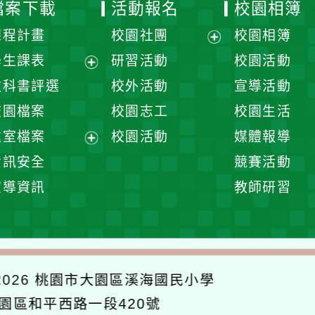
檔案下載
活動報名
校園相簿
課程計畫
校園社團
校園相簿
展
學生課表
研習活動
校園活動
開
展
教科書評選
校外活動
宣導活動
選
開
校園檔案
校園志工
校園生活
單
選
處室檔案
校園活動
媒體報導
單
展
資訊安全
競賽活動
開
宣導資訊
教師研習
選
單
026
桃園市大園區溪海國民小學
大園區和平西路一段420號