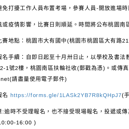
避免打擾工作人員布置考場，參賽人員
-
開放進場時
風或疫情影響，比賽日則順延。時間將公布桃園南
比賽地點：桃園市大有國中
(
桃園市桃園區大有路
2
報名手續：自即日起至十月卅日止，以學校及書法
2-1
號
2
樓，桃園南區扶輪社收
(
郵戳為憑
)
。或傳真
.net(
請盡量使用電子郵件
)
報名
https://forms.gle/1LASk2YB7R8kQHpJ7
(
意
:
逾時不受理報名，也不接受現場報名，投遞或傳
10:00-16:00 )