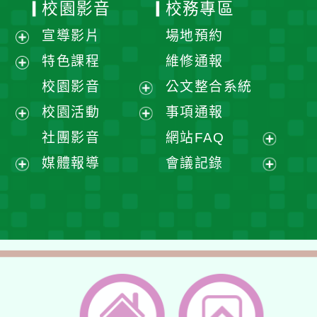
校園影音
校務專區
宣導影片
場地預約
展
特色課程
維修通報
開
展
校園影音
公文整合系統
選
開
展
校園活動
事項通報
單
選
開
展
展
社團影音
網站FAQ
單
選
開
開
展
媒體報導
會議記錄
單
選
選
開
展
展
單
單
選
開
開
單
選
選
單
單