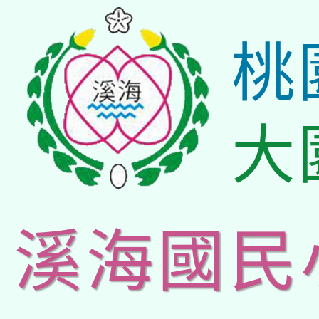
桃
大
溪海國民