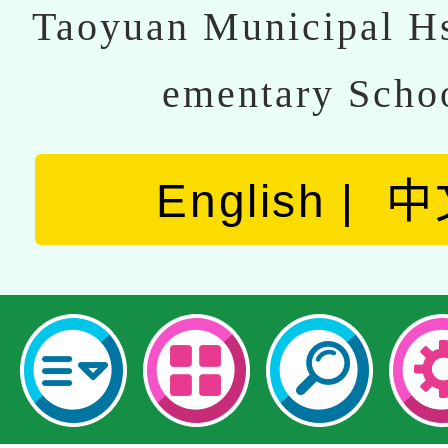
Taoyuan Municipal Hs
ementary Scho
English
中