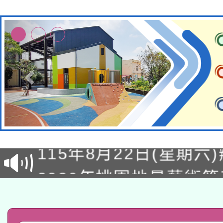
轉知經濟部水利署委託
115年8月22日(星期六)
業技術研究院辦理「11
2026年桃園地景藝術
桃園市孔廟祈福系列活
用水績優單位及節水達
「2026桃園藝術巡演
開 智慧啟航」
動」
轉知教育部國民及學前