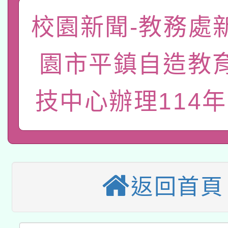
關事宜
校園新聞-教務處
函轉國家教育研究院中心
國立臺灣師範大學辦理「1
轉知教育部國民及學前
原住民族教育政策研討
年度健康促進學校輔導
園市平鎮自造教
函轉國立臺灣師範大學
新北市政府教育局辦理「
族教育國際趨勢與發展
業成長研習」實施計畫
技中心辦理114年
轉知有關國立成功大學
族語言臺北學習中心11
師專業成長研習實施計
教育部國民及學前教育署「
文教學共融平台-教案
「族語學習班」招生簡章
方素養工作坊新北場」
轉知經濟部水利署委託
年度COVID-19疫苗
件」活動簡章
115年8月22日(星期六)
業技術研究院辦理「11
接種對象擴大為「滿6
返回首頁
2026年桃園地景藝術
桃園市孔廟祈福系列活
用水績優單位及節水達
接種之民眾」措施，延長