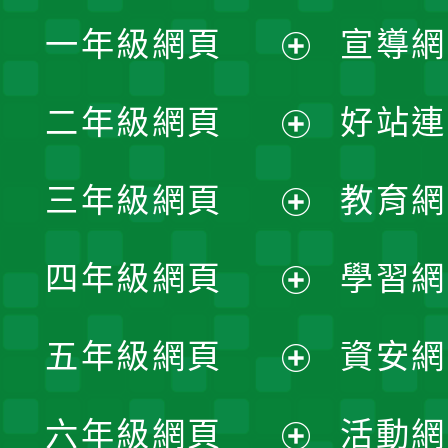
一年級網頁
宣導網
展
二年級網頁
好站連
開
展
三年級網頁
教育網
選
開
展
單
四年級網頁
學習網
選
開
展
單
五年級網頁
資安網
選
開
展
單
六年級網頁
活動網
選