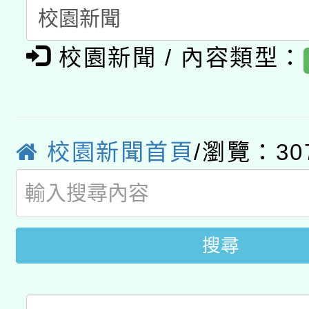
「2026桃園藝術巡演
開 智慧啟航」
動」
月28日止
轉知教育部國民及學前
關事宜
校園新聞 / 內容類型：
函轉國家教育研究院中心
國立臺灣師範大學辦理「1
轉知教育部國民及學前
原住民族教育政策研討
年度健康促進學校輔導
函轉國立臺灣師範大學
新北市政府教育局辦理「
族教育國際趨勢與發展
業成長研習」實施計畫
校園新聞首頁
/瀏覽：30
轉知有關國立成功大學
族語言臺北學習中心11
師專業成長研習實施計
教育部國民及學前教育署「
文教學共融平台-教案
「族語學習班」招生簡章
方素養工作坊新北場」
年度COVID-19疫苗
搜尋
件」活動簡章
接種對象擴大為「滿6