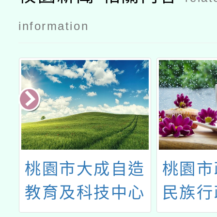
information
壤
桃園市大成自造
桃園市
電
教育及科技中心
民族行
辦理113年11月
「11