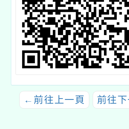
←
前往上一頁
前往下