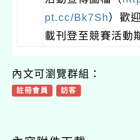
pt.cc/Bk7Sh
）歡
載刊登至競賽活動
內文可瀏覽群組：
註冊會員
訪客