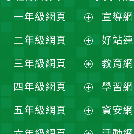
一年級網頁
宣導網
展
二年級網頁
好站連
開
展
三年級網頁
教育網
選
開
展
單
四年級網頁
學習網
選
開
展
單
五年級網頁
資安網
選
開
展
單
六年級網頁
活動網