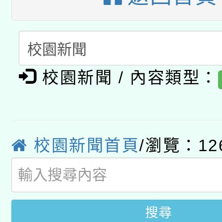
「2026桃園藝術巡演
開 智慧啟航」
動」
月28日止
轉知教育部國民及學前
關事宜
函轉國家教育研究院中心
國立臺灣師範大學辦理「1
轉知教育部國民及學前
校園新聞 / 內容類型：
原住民族教育政策研討
年度健康促進學校輔導
函轉國立臺灣師範大學
新北市政府教育局辦理「
族教育國際趨勢與發展
業成長研習」實施計畫
轉知有關國立成功大學
族語言臺北學習中心11
師專業成長研習實施計
校園新聞首頁
/瀏覽：12
教育部國民及學前教育署「
文教學共融平台-教案
「族語學習班」招生簡章
方素養工作坊新北場」
年度COVID-19疫苗
件」活動簡章
接種對象擴大為「滿6
搜尋