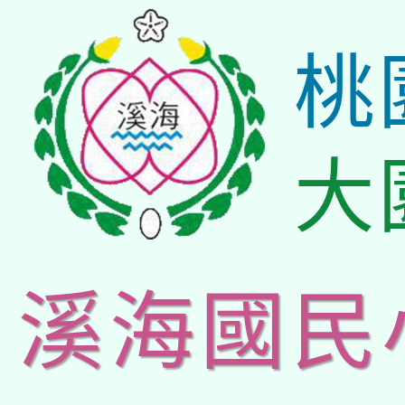
桃
大
溪海國民