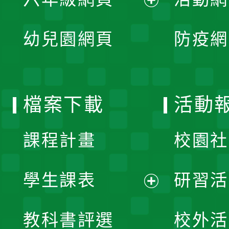
選
開
展
單
幼兒園網頁
防疫網
選
開
單
選
檔案下載
活動
單
課程計畫
校園社
學生課表
研習活
展
教科書評選
校外活