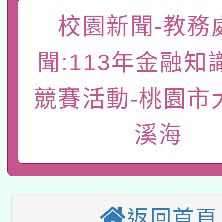
關事宜
校園新聞-教務
函轉國家教育研究院中心
國立臺灣師範大學辦理「1
轉知教育部國民及學前
原住民族教育政策研討
年度健康促進學校輔導
聞:113年金融知
函轉國立臺灣師範大學
新北市政府教育局辦理「
族教育國際趨勢與發展
業成長研習」實施計畫
競賽活動-桃園市
轉知有關國立成功大學
族語言臺北學習中心11
師專業成長研習實施計
教育部國民及學前教育署「
文教學共融平台-教案
「族語學習班」招生簡章
溪海
方素養工作坊新北場」
轉知經濟部水利署委託
年度COVID-19疫苗
件」活動簡章
115年8月22日(星期六)
業技術研究院辦理「11
接種對象擴大為「滿6
2026年桃園地景藝術
桃園市孔廟祈福系列活
用水績優單位及節水達
接種之民眾」措施，延長
返回首頁