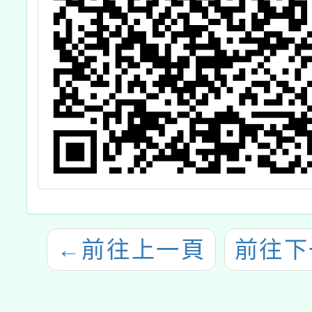
←
前往上一頁
前往下