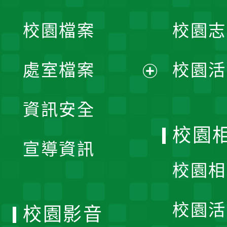
開
校園檔案
校園志
選
單
處室檔案
校園活
展
資訊安全
開
校園
宣導資訊
選
校園相
單
校園活
校園影音