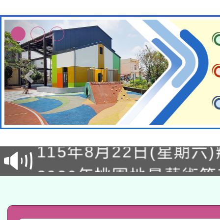
轉知經濟部水利署委託
115年8月22日(星期六)
業技術研究院辦理「11
2026年桃園地景藝術
桃園市孔廟祈福系列活
用水績優單位及節水達
「2026桃園藝術巡演
開 智慧啟航」
動」
轉知教育部國民及學前