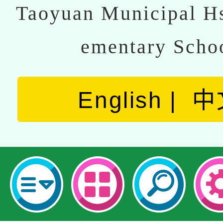
Taoyuan Municipal Hs
ementary Scho
English
中