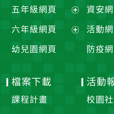
展
單
五年級網頁
資安網
選
開
展
單
六年級網頁
活動網
選
開
展
單
幼兒園網頁
防疫網
選
開
單
選
檔案下載
活動
單
課程計畫
校園社