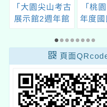
天
「大園尖山考古
「桃園
展示館2週年館
年度國
慶活動暨《疊疊
校園本
樂-虎頭山公園考
聞小主
古遺址》新書分
頁面QRcod
享會