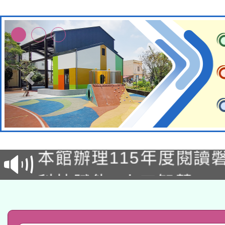
適應運動共學行動站研
本館辦理115年度閱讀
科技賦能─人工智慧(AI
暨閱讀推動專業研習
A3數位素養講師名單
礎課程