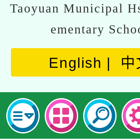
Taoyuan Municipal Hs
ementary Scho
English
中