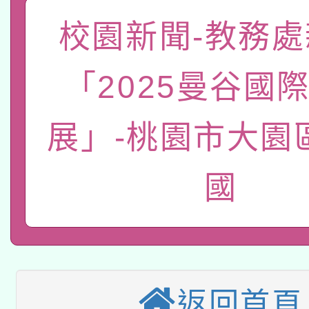
「數位內容與教學軟體線
校園新聞-教務處
有關大陸委員會函釋公
pilot」
轉知經濟部水利署委託
薪期間赴陸應申請許可
「2025曼谷國
115年8月22日(星期六)
業技術研究院辦理「11
展」-桃園市大園
2026年桃園地景藝術
桃園市孔廟祈福系列活
用水績優單位及節水達
「2026桃園藝術巡演
開 智慧啟航」
國
動」
適應運動共學行動站研
關事宜
本館辦理115年度閱讀
科技賦能─人工智慧(AI
暨閱讀推動專業研習
返回首頁