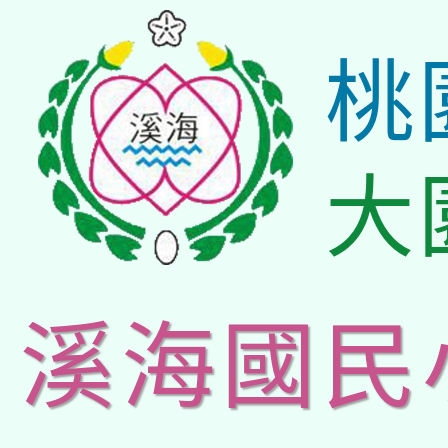
桃
大
溪海國民