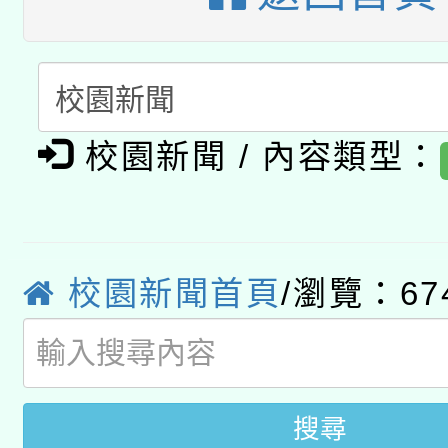
A3數位素養講師名單
礎課程
「數位內容與教學軟體線
有關大陸委員會函釋公
pilot」
轉知經濟部水利署委託
校園新聞 / 內容類型：
薪期間赴陸應申請許可
115年8月22日(星期六)
業技術研究院辦理「11
2026年桃園地景藝術
桃園市孔廟祈福系列活
用水績優單位及節水達
校園新聞首頁
/瀏覽：67
「2026桃園藝術巡演
開 智慧啟航」
動」
關事宜
搜尋