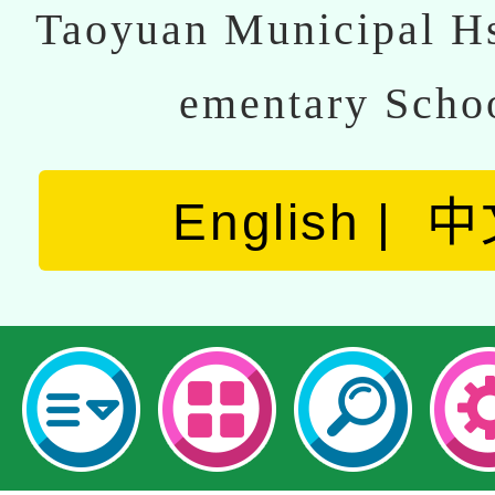
Taoyuan Municipal Hs
ementary Scho
English
中