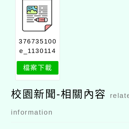
376735100
e_1130114
671_attach
檔案下載
1
校園新聞-相關內容
relat
information