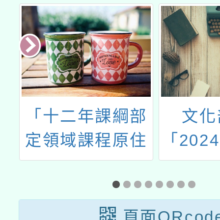
年
「十二年課綱部
文化
小
定領域課程原住
「202
進
民族教育議題學
家語
認
習內容相關教案
議」馬
寒
研發交流工作
頁面QRcod