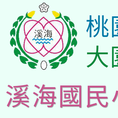
桃
大
溪海國民