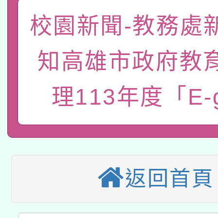
函轉國家教育研究院中心
校園新聞-教務處
國立臺灣師範大學辦理「1
轉知教育部國民及學前
原住民族教育政策研討
年度健康促進學校輔導
知高雄市政府教
函轉國立臺灣師範大學
新北市政府教育局辦理「
族教育國際趨勢與發展
業成長研習」實施計畫
理113年度「E-
轉知有關國立成功大學
族語言臺北學習中心11
師專業成長研習實施計
教育部國民及學前教育署「
文教學共融平台-教案
「族語學習班」招生簡章
方素養工作坊新北場」
轉知經濟部水利署委託
年度COVID-19疫苗
件」活動簡章
115年8月22日(星期六)
業技術研究院辦理「11
接種對象擴大為「滿6
返回首頁
2026年桃園地景藝術
桃園市孔廟祈福系列活
用水績優單位及節水達
接種之民眾」措施，延長
「2026桃園藝術巡演