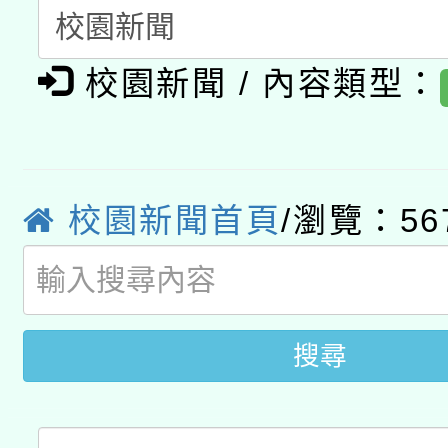
開 智慧啟航」
動」
月28日止
轉知教育部國民及學前
關事宜
校園新聞 / 內容類型：
函轉國家教育研究院中心
國立臺灣師範大學辦理「1
轉知教育部國民及學前
原住民族教育政策研討
年度健康促進學校輔導
函轉國立臺灣師範大學
新北市政府教育局辦理「
族教育國際趨勢與發展
業成長研習」實施計畫
校園新聞首頁
/瀏覽：56
轉知有關國立成功大學
族語言臺北學習中心11
師專業成長研習實施計
教育部國民及學前教育署「
文教學共融平台-教案
「族語學習班」招生簡章
方素養工作坊新北場」
年度COVID-19疫苗
件」活動簡章
搜尋
接種對象擴大為「滿6