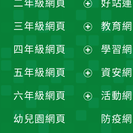
二年級網頁
好站連
開
展
三年級網頁
教育網
選
開
展
單
四年級網頁
學習網
選
開
展
單
五年級網頁
資安網
選
開
展
單
六年級網頁
活動網
選
開
展
單
幼兒園網頁
防疫網
選
開