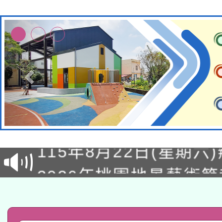
轉知經濟部水利署委託
115年8月22日(星期六)
業技術研究院辦理「11
2026年桃園地景藝術
桃園市孔廟祈福系列活
用水績優單位及節水達
「2026桃園藝術巡演
開 智慧啟航」
動」
轉知教育部國民及學前
關事宜