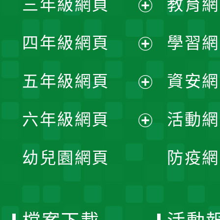
三年級網頁
教育網
選
開
展
單
四年級網頁
學習網
選
開
展
單
五年級網頁
資安網
選
開
展
單
六年級網頁
活動網
選
開
展
單
幼兒園網頁
防疫網
選
開
單
選