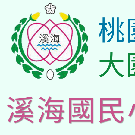
桃
大
溪海國民