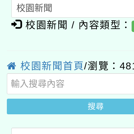
暨閱讀推動專業研習
A3數位素養講師名單
礎課程
校園新聞 / 內容類型：
「數位內容與教學軟體線
有關大陸委員會函釋公
pilot」
轉知經濟部水利署委託
薪期間赴陸應申請許可
校園新聞首頁
/瀏覽：48
115年8月22日(星期六)
業技術研究院辦理「11
2026年桃園地景藝術
桃園市孔廟祈福系列活
用水績優單位及節水達
開 智慧啟航」
搜尋
動」