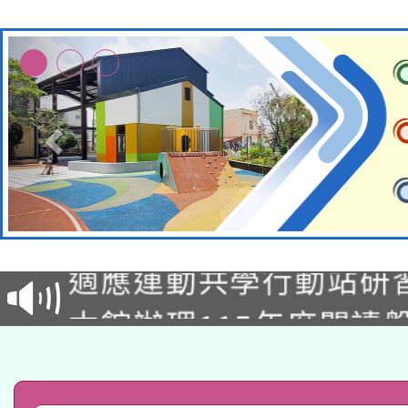
本校115學年度第2次
適應運動共學行動站研
招甄選結果公告(無人
本館辦理115年度閱讀
招)
科技賦能─人工智慧(AI
暨閱讀推動專業研習
A3數位素養講師名單
礎課程