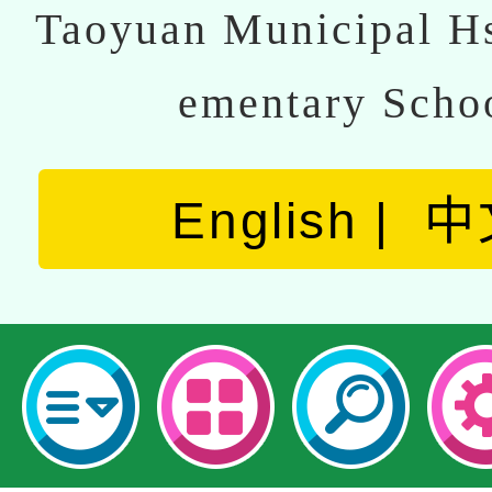
Taoyuan Municipal Hs
ementary Scho
English
中