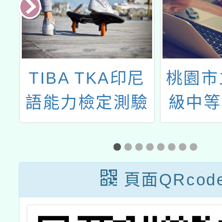
讀
TIBA TKA印尼
桃園市
語能力檢定測驗
級中等
學年度
『教育
位遊
頁面QRcod
群』辦