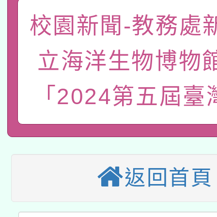
「數位內容與教學軟體線
校園新聞-教務處
有關大陸委員會函釋公
pilot」
立海洋生物博物
轉知經濟部水利署委託
薪期間赴陸應申請許可
「2024第五屆臺
115年8月22日(星期六)
業技術研究院辦理「11
2026年桃園地景藝術
桃園市孔廟祈福系列活
用水績優單位及節水達
本校115學年度第2次
開 智慧啟航」
動」
適應運動共學行動站研
招甄選結果公告(無人
返回首頁
本館辦理115年度閱讀
招)
科技賦能─人工智慧(AI