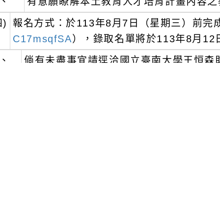
C17msqfSA
），錄取名單將於113年8月12日（星
倘有未盡事宜請逕洽國立臺南大學王恒森助理（06
瀏覽群組：
註冊會員
訪客
附件下載
Download attachment