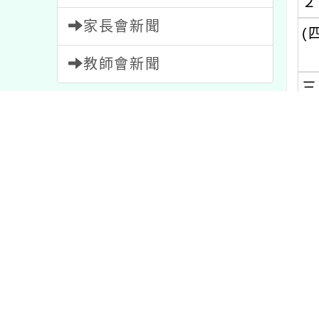
教師會新聞
三、
內容標籤
宣導
114
注意
33
內文可
研習
1706
比賽
511
教學
7
活動
1054
節日
2
內容
報名
1473
資訊
38
公告
1574
課程
205
特色
1
學習
75
重要
20