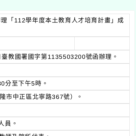
12學年度本土教育人才培育計畫」成
署國字第1135503200號函辦理。
至下午5時。
正區北寧路367號）。
。
及館所代表。
路報名（
https://forms.gle/EFpRGJAU