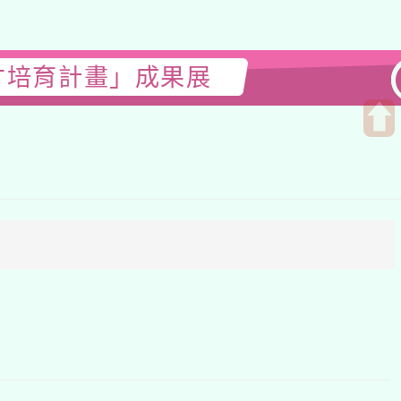
育計畫」成果展
開
啟
上
方
區
塊