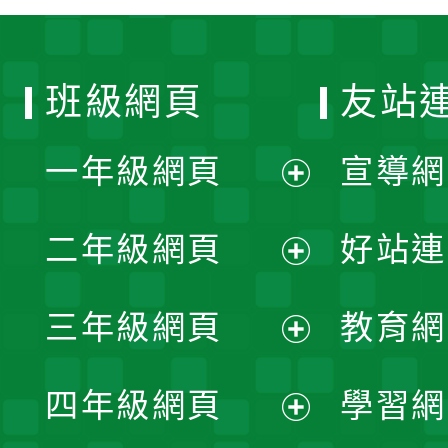
班級網頁
友站
一年級網頁
宣導網
展
二年級網頁
好站連
開
展
三年級網頁
教育網
選
開
展
單
四年級網頁
學習網
選
開