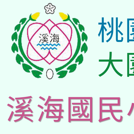
桃
大
溪海國民