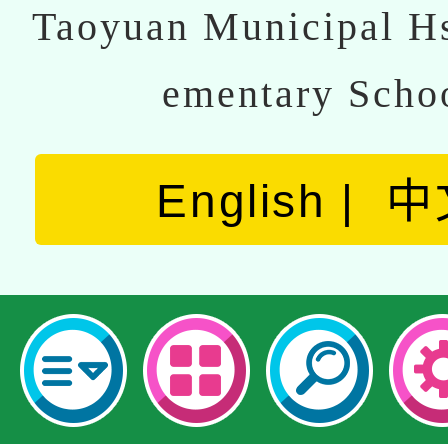
Taoyuan Municipal Hs
ementary Scho
English
中