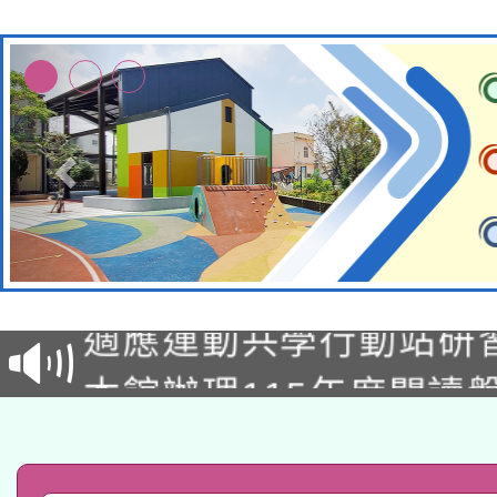
本校115學年度第2次
適應運動共學行動站研
招甄選結果公告(無人
本館辦理115年度閱讀
招)
科技賦能─人工智慧(AI
暨閱讀推動專業研習
A3數位素養講師名單