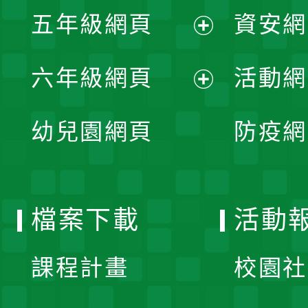
展
單
五年級網頁
資安網
選
開
展
單
六年級網頁
活動網
選
開
展
單
幼兒園網頁
防疫網
選
開
單
選
檔案下載
活動
單
課程計畫
校園社