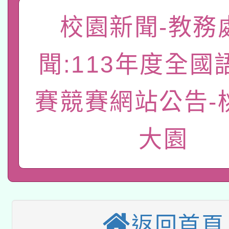
礎課程
「數位內容與教學軟體線
校園新聞-教務
有關大陸委員會函釋公
pilot」
聞:113年度全國
轉知經濟部水利署委託
薪期間赴陸應申請許可
賽競賽網站公告-
115年8月22日(星期六)
業技術研究院辦理「11
2026年桃園地景藝術
桃園市孔廟祈福系列活
用水績優單位及節水達
大園
本校115學年度第2次
開 智慧啟航」
動」
適應運動共學行動站研
招甄選結果公告(無人
本館辦理115年度閱讀
招)
返回首頁
科技賦能─人工智慧(AI