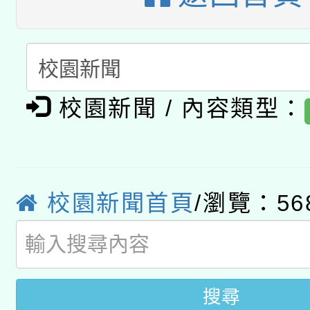
暨閱讀推動專業研習
A3數位素養講師名單
礎課程
「數位內容與教學軟體線
有關大陸委員會函釋公
pilot」
校園新聞 / 內容類型：
轉知經濟部水利署委託
薪期間赴陸應申請許可
115年8月22日(星期六)
業技術研究院辦理「11
校園新聞首頁
/瀏覽：56
2026年桃園地景藝術
桃園市孔廟祈福系列活
用水績優單位及節水達
開 智慧啟航」
動」
搜尋