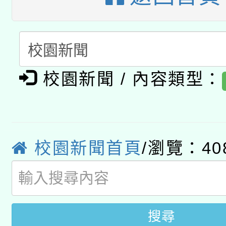
A3數位素養講師名單
礎課程
「數位內容與教學軟體線
有關大陸委員會函釋公
pilot」
校園新聞 / 內容類型：
轉知經濟部水利署委託
薪期間赴陸應申請許可
115年8月22日(星期六)
業技術研究院辦理「11
2026年桃園地景藝術
校園新聞首頁
/瀏覽：40
桃園市孔廟祈福系列活
用水績優單位及節水達
開 智慧啟航」
動」
搜尋