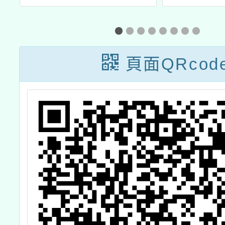
小
「WMI世界數學
文讀者
展
邀請賽-2024臺
講
灣選拔賽」
頁面QRcod
」