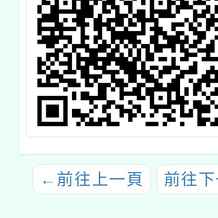
←
前往上一頁
前往下