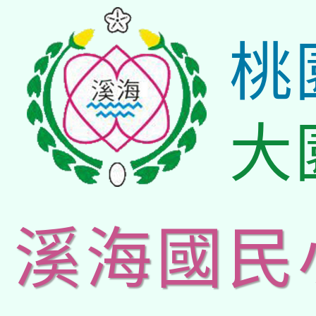
桃
大
溪海國民