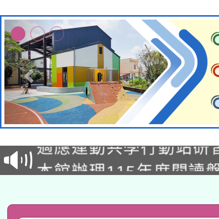
本校115學年度第2次
適應運動共學行動站研
招甄選結果公告(無人
本館辦理115年度閱讀
招)
科技賦能─人工智慧(AI
暨閱讀推動專業研習
A3數位素養講師名單
礎課程