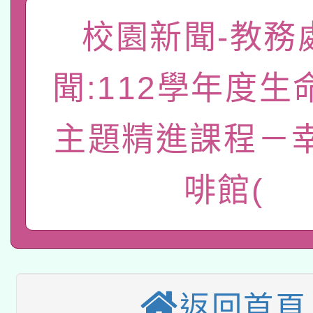
「數位內容與教學軟體線
校園新聞-教務
有關大陸委員會函釋公
pilot」
聞:112學年度生
轉知經濟部水利署委託
薪期間赴陸應申請許可
115年8月22日(星期六)
主題精進課程－
業技術研究院辦理「11
2026年桃園地景藝術
桃園市孔廟祈福系列活
用水績優單位及節水達
啡館(
本校115學年度第2次
開 智慧啟航」
動」
適應運動共學行動站研
招甄選結果公告(無人
本館辦理115年度閱讀
招)
返回首頁
科技賦能─人工智慧(AI
暨閱讀推動專業研習