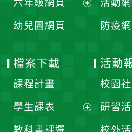
六年級網頁
活動網
選
開
展
單
幼兒園網頁
防疫網
選
開
單
選
檔案下載
活動
單
課程計畫
校園社
學生課表
研習活
展
教科書評選
校外活