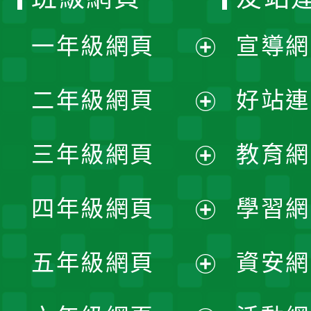
一年級網頁
宣導網
展
二年級網頁
好站連
開
展
三年級網頁
教育網
選
開
展
單
四年級網頁
學習網
選
開
展
單
五年級網頁
資安網
選
開
展
單