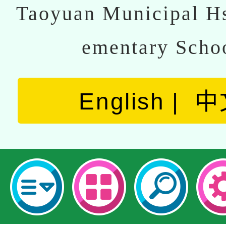
Taoyuan Municipal Hs
ementary Scho
English
中