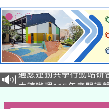
本校115學年度第2次
適應運動共學行動站研
招甄選結果公告(無人
本館辦理115年度閱讀
招)
科技賦能─人工智慧(AI
暨閱讀推動專業研習
A3數位素養講師名單
礎課程