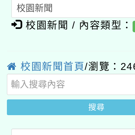
A3數位素養講師名單
礎課程
校園新聞 / 內容類型：
「數位內容與教學軟體線
有關大陸委員會函釋公
pilot」
轉知經濟部水利署委託
薪期間赴陸應申請許可
校園新聞首頁
/瀏覽：24
115年8月22日(星期六)
業技術研究院辦理「11
2026年桃園地景藝術
桃園市孔廟祈福系列活
用水績優單位及節水達
開 智慧啟航」
搜尋
動」