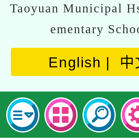
Taoyuan Municipal Hs
ementary Scho
English
中