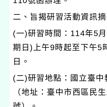
110
號函辦理。
二、旨揭研習活動資訊摘
(
一
)
研習時間：
114
年
5
月
期日
)
上午
9
時起至下午
5
日。
(
二
)
研習地點：國立臺中
（地址：臺中市西區民生
號）。