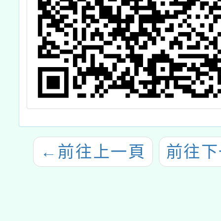
←
前往上一頁
前往下