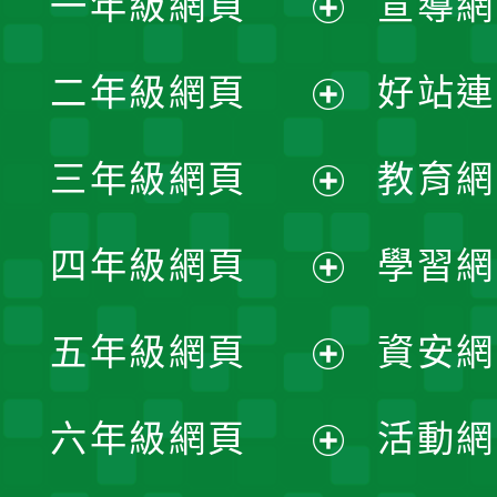
一年級網頁
宣導網
展
二年級網頁
好站連
開
展
三年級網頁
教育網
選
開
展
單
四年級網頁
學習網
選
開
展
單
五年級網頁
資安網
選
開
展
單
六年級網頁
活動網
選
開
展