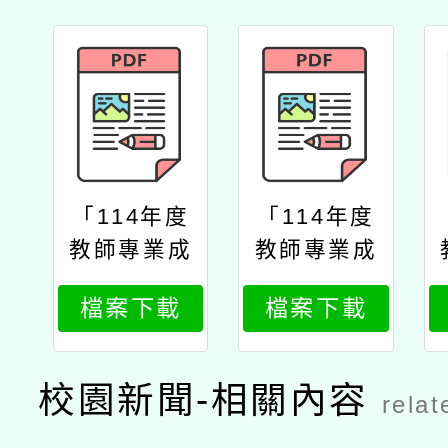
「114年度
「114年度
教師專業成
教師專業成
長研習『夢
長研習『夢
檔案下載
檔案下載
的n次方』
的n次方』
實踐家論壇
實踐家論壇
（中區臺中
（中區臺中
校園新聞-相關內容
relat
場）」
場）」公文
台中教大