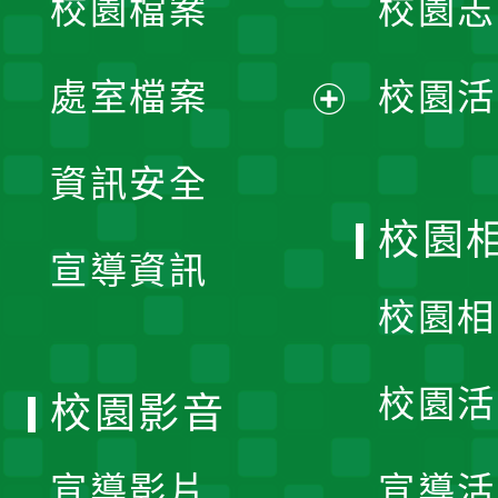
校園檔案
校園志
選
單
處室檔案
校園活
展
資訊安全
開
校園
宣導資訊
選
校園相
單
校園活
校園影音
宣導影片
宣導活