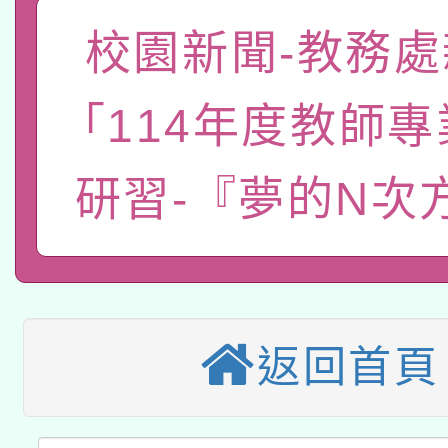
「數位內容與教學軟體線
校園新聞-教務處
有關大陸委員會函釋公
pilot」
「114年度教師
轉知經濟部水利署委託
薪期間赴陸應申請許可
115年8月22日(星期六)
研習-『夢的N次
業技術研究院辦理「11
2026年桃園地景藝術
桃園市孔廟祈福系列活
用水績優單位及節水達
本校115學年度第2次
開 智慧啟航」
動」
適應運動共學行動站研
招甄選結果公告(無人
返回首頁
本館辦理115年度閱讀
招)
科技賦能─人工智慧(AI
暨閱讀推動專業研習