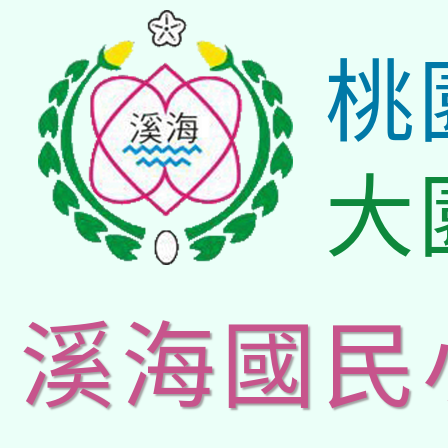
桃
大
溪海國民