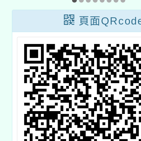
學
頁面QRcod