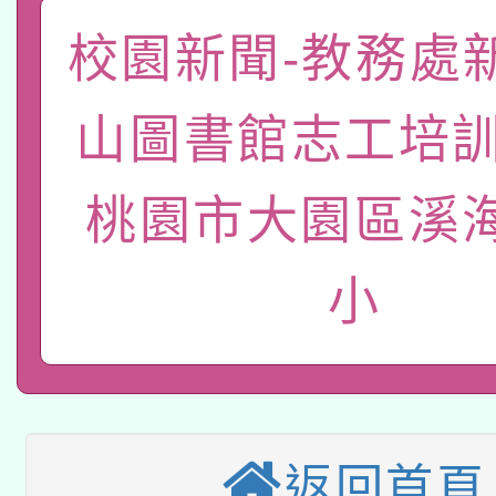
礎課程
校園新聞-教務處
「數位內容與教學軟體線
有關大陸委員會函釋公
pilot」
山圖書館志工培訓
轉知經濟部水利署委託
薪期間赴陸應申請許可
桃園市大園區溪
115年8月22日(星期六)
業技術研究院辦理「11
2026年桃園地景藝術
桃園市孔廟祈福系列活
用水績優單位及節水達
小
本校115學年度第2次
開 智慧啟航」
動」
適應運動共學行動站研
招甄選結果公告(無人
本館辦理115年度閱讀
招)
返回首頁
科技賦能─人工智慧(AI