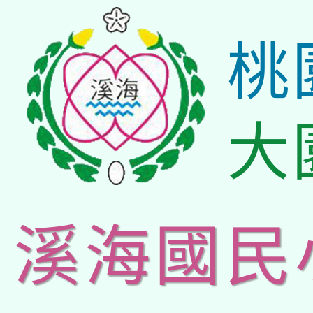
桃
大
溪海國民