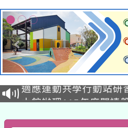
本校115學年度第2次
適應運動共學行動站研
招甄選結果公告(無人
本館辦理115年度閱讀
招)
科技賦能─人工智慧(AI
暨閱讀推動專業研習
A3數位素養講師名單