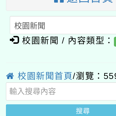
暨閱讀推動專業研習
A3數位素養講師名單
礎課程
「數位內容與教學軟體線
有關大陸委員會函釋公
pilot」
校園新聞 / 內容類型：
轉知經濟部水利署委託
薪期間赴陸應申請許可
115年8月22日(星期六)
業技術研究院辦理「11
校園新聞首頁
/瀏覽：55
2026年桃園地景藝術
桃園市孔廟祈福系列活
用水績優單位及節水達
開 智慧啟航」
動」
搜尋