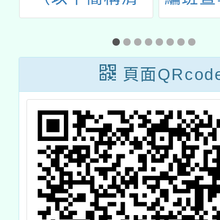
語
大）「115年中
作業
言
小學雙語教學在
試
職教師增能學分
頁面QRcod
習
班」