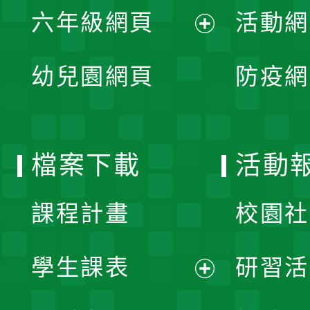
單
六年級網頁
活動網
選
開
展
單
幼兒園網頁
防疫網
選
開
單
選
檔案下載
活動
單
課程計畫
校園社
學生課表
研習活
展