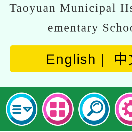
Taoyuan Municipal Hs
ementary Scho
English
中