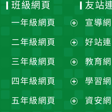
班級網頁
友站
一年級網頁
宣導網
展
二年級網頁
好站連
開
展
三年級網頁
教育網
選
開
展
單
四年級網頁
學習網
選
開
展
單
五年級網頁
資安網
選
開
展