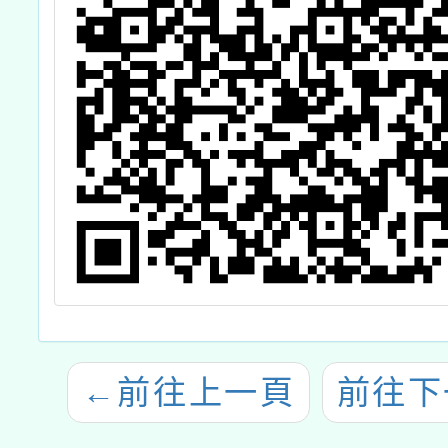
←
前往上一頁
前往下