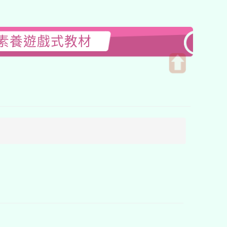
位素養遊戲式教材
開
啟
上
方
區
塊