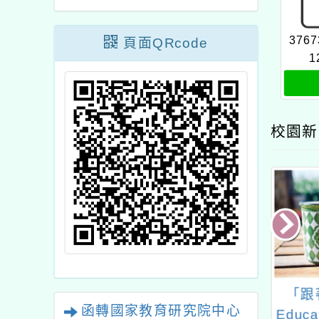
3767
頁面QRcode
1
校園新
學年度第2學期期
國立公共資訊圖書館為
「跟著
函轉國家教育研究院中心
字量測驗」開放
協助國民小學及公共圖
Educa