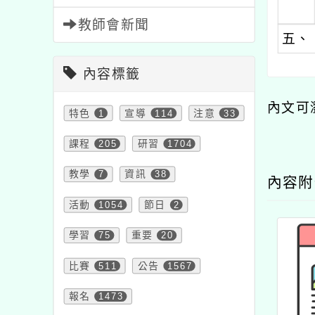
教師會新聞
五、
內容標籤
內文可
特色
1
宣導
114
注意
33
課程
205
研習
1704
教學
7
資訊
38
內容
活動
1054
節日
2
學習
75
重要
20
比賽
511
公告
1567
報名
1473