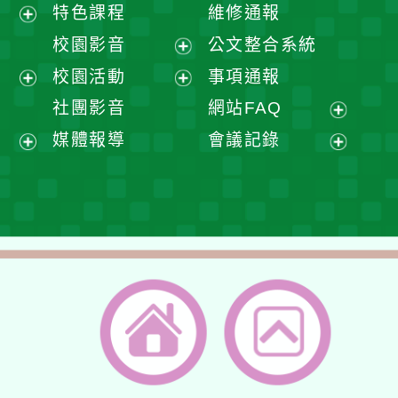
展
特色課程
維修通報
開
展
校園影音
公文整合系統
選
開
展
校園活動
事項通報
單
選
開
展
展
社團影音
網站FAQ
單
選
開
開
展
媒體報導
會議記錄
單
選
選
開
展
展
單
單
選
開
開
單
選
選
單
單
返回首頁
返回頂端