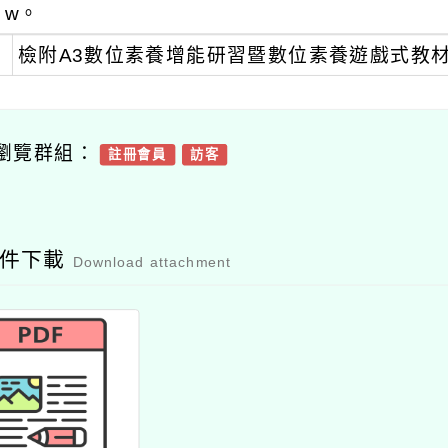
w。
檢附A3數位素養增能研習暨數位素養遊戲式教
瀏覽群組：
註冊會員
訪客
附件下載
Download attachment