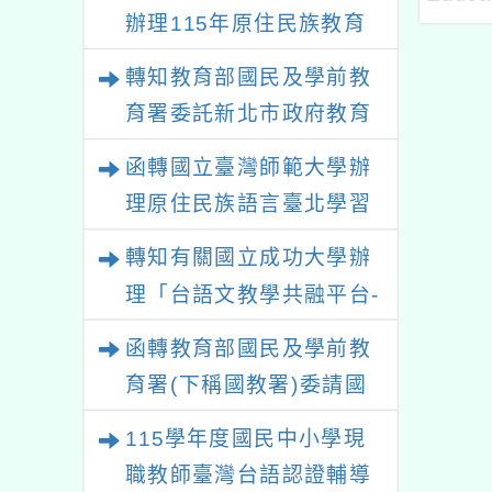
辦理115年原住民族教育
施測
書館推展 閱讀，辦理
國小班級訪問工作坊
政策研討會「原住民族教
轉知教育部國民及學前教
育國際趨勢與發展」
育署委託新北市政府教育
局辦理「115年度教師專
函轉國立臺灣師範大學辦
業成長研習實施計畫－夢
理原住民族語言臺北學習
的N次方素養工作坊新北
中心115年度第2期「族語
轉知有關國立成功大學辦
場」計畫
學習班」招生簡章及EDM
理「台語文教學共融平台-
教案暨教學示範徵件」活
函轉教育部國民及學前教
動簡章
育署(下稱國教署)委請國
立臺灣師範大學辦理
115學年度國民中小學現
「115年『青年百億海外
職教師臺灣台語認證輔導