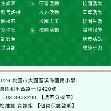
展
學生課表
研習活動
校園活動
開
展
教科書評選
校外活動
宣導活動
選
開
校園檔案
校園志工
校園生活
單
選
處室檔案
校園活動
媒體報導
單
展
資訊安全
競賽活動
開
宣導資訊
教師研習
選
單
026
桃園市大園區溪海國民小學
大園區和平西路一段420號
：03-3852200
【處室分機表】
站維護:資訊組
【個資保護聲明】