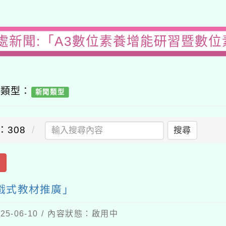
處新聞:「A3數位素養增能研習暨數
容類型：
新聞類型
：308
搜尋
出
戲式教材推廣」
5-06-10 / 內容狀態：啟用中