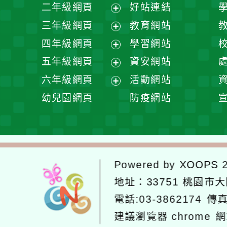
展
二年級網頁
好站連結
開
展
三年級網頁
教育網站
選
開
展
四年級網頁
學習網站
單
選
開
展
五年級網頁
資安網站
單
選
開
展
六年級網頁
活動網站
單
選
開
展
幼兒園網頁
防疫網站
單
選
開
單
選
單
Powered by
XOOPS
2
地址：
33751 桃園市
電話:03-3862174
傳真
建議瀏覽器 chrome
網