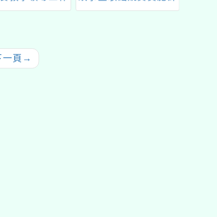
坊」
畫
下一頁
→