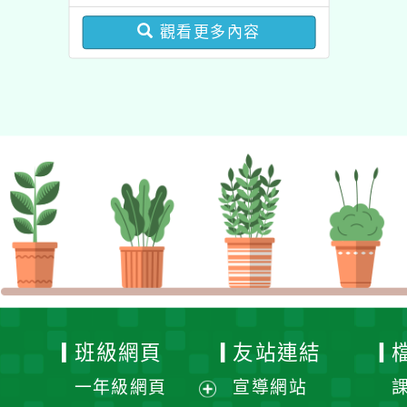
圓夢基金計畫』海外翱翔
增能課程計畫
組G-4-6『健康學一下』
觀看更多內容
澳洲塔斯馬尼亞大學參訪
活動成果發表會」
班級網頁
友站連結
一年級網頁
宣導網站