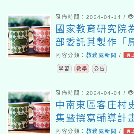
發佈時間：2024-04-14 /
國家教育研究院
部委託其製作「
要歷史事件」補
內容分類：
教務處新聞
/
有
學習
教學
公告
發佈時間：2024-04-04 /
中南東區客庄村
集暨撰寫輔導計
會
內容分類：
教務處新聞
/
有