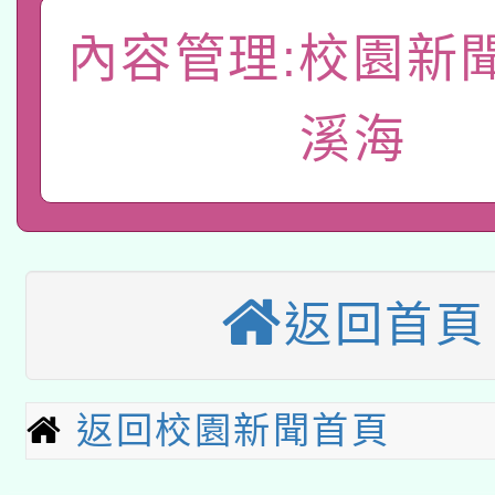
A3數位素養講師名單
礎課程
內容管理:校園新
「數位內容與教學軟體線
有關大陸委員會函釋公
pilot」
溪海
轉知經濟部水利署委託
薪期間赴陸應申請許可
115年8月22日(星期六)
業技術研究院辦理「11
2026年桃園地景藝術
桃園市孔廟祈福系列活
用水績優單位及節水達
返回首頁
本校115學年度第2次
開 智慧啟航」
動」
適應運動共學行動站研
招甄選結果公告(無人
返回校園新聞首頁
本館辦理115年度閱讀
招)