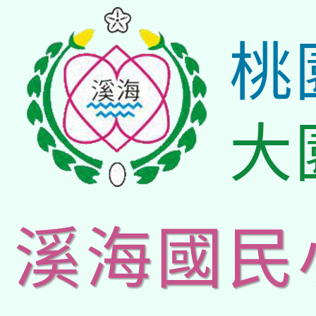
桃
大
溪海國民