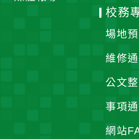
校務
單
場地預
維修通
公文整
事項通
網站F