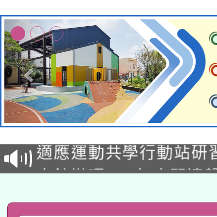
本校115學年度第2次
適應運動共學行動站研
招甄選結果公告(無人
本館辦理115年度閱讀
招)
科技賦能─人工智慧(AI
暨閱讀推動專業研習