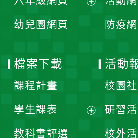
六年級網頁
活動網
選
開
展
單
幼兒園網頁
防疫網
選
開
單
選
檔案下載
活動
單
課程計畫
校園社
學生課表
研習活
展
教科書評選
校外活