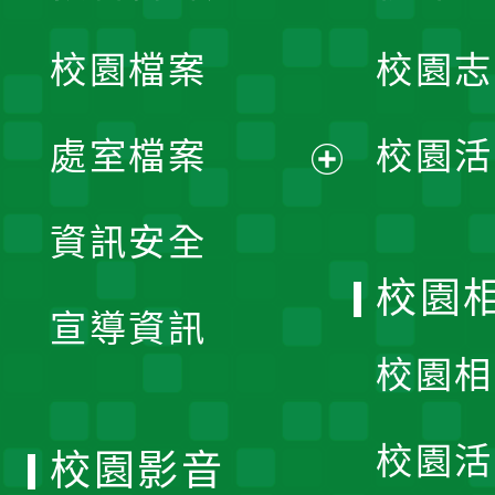
開
校園檔案
校園志
選
單
處室檔案
校園活
展
資訊安全
開
校園
宣導資訊
選
校園相
單
校園活
校園影音