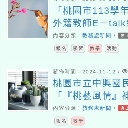
「桃園市113學
外籍教師E－tal
國小ABC直播間
內容分類：
教務處新聞
/
無
報名
學習
教學
活動
發佈時間：2024-11-12 /
桃園市立中興國
「『桃藝風情』
請本土相關產業
內容分類：
教務處新聞
/
有
課」一案
報名
教學