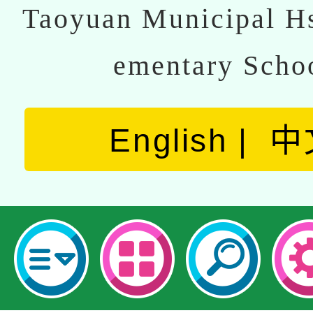
Taoyuan Municipal Hs
ementary Scho
English
中