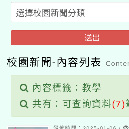
科技賦能─人工智慧(AI
暨閱讀推動專業研習
A3數位素養講師名單
礎課程
「數位內容與教學軟體線
送出
有關大陸委員會函釋公
pilot」
轉知經濟部水利署委託
薪期間赴陸應申請許可
校園新聞-內容列表
Conten
115年8月22日(星期六)
業技術研究院辦理「11
2026年桃園地景藝術
內容標籤：教學
桃園市孔廟祈福系列活
用水績優單位及節水達
共有：可查詢資料
(7)
開 智慧啟航」
動」
發佈時間：2025-01-06 /