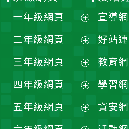
一年級網頁
宣導網
展
二年級網頁
好站連
開
展
三年級網頁
教育網
選
開
展
單
四年級網頁
學習網
選
開
展
單
五年級網頁
資安網
選
開
展
單