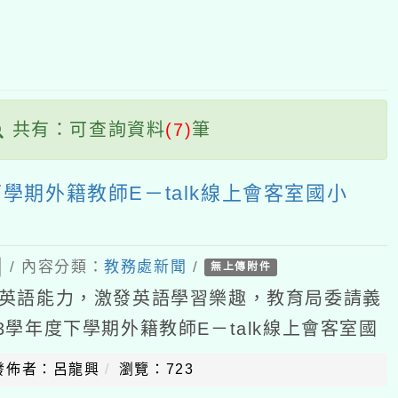
塊
：可查詢資料
(7)
筆
外籍教師E－talk線上會客室國小
內容分類：
教務處新聞
/
無上傳附件
能力，激發英語學習樂趣，教育局委請義
度下學期外籍教師E－talk線上會客室國
下：(一)實施日期：114年2月11日（星
：呂龍興
瀏覽：723