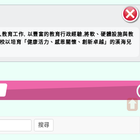
關閉區
工作, 以豐富的教育行政經驗,將軟、硬體設施與教
塊
培育「健康活力、感恩關懷、創新卓越」的溪海兒
開
啟
搜尋
上
方
區