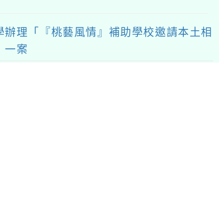
理「『桃藝風情』補助學校邀請本土相
案
處新聞
/
有上傳附件
民中學辦理「『桃藝風情』補助學校邀請
」一案，請貴校踴躍申請，請查照。說
13年10月21日桃教小字第1130100
：許偵倫
瀏覽：407
育部委託其製作「原住民族重要歷史事
：
教務處新聞
/
有上傳附件
教育部委託其製作「原住民族重要歷史事
，請查照。說明：一、依據國家教育研究