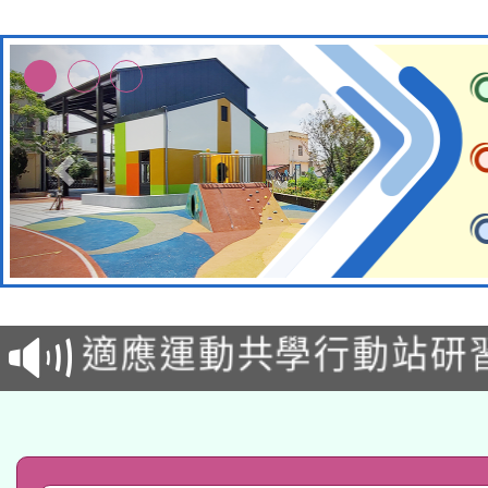
本校115學年度第2次
適應運動共學行動站研
招甄選結果公告(無人
本館辦理115年度閱讀
招)
科技賦能─人工智慧(AI
暨閱讀推動專業研習