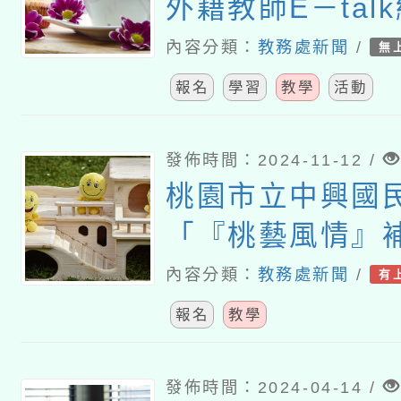
外籍教師E－tal
國小ABC直播間
內容分類：
教務處新聞
/
無
報名
學習
教學
活動
發佈時間：2024-11-12 /
桃園市立中興國
「『桃藝風情』
請本土相關產業
內容分類：
教務處新聞
/
有
課」一案
報名
教學
發佈時間：2024-04-14 /