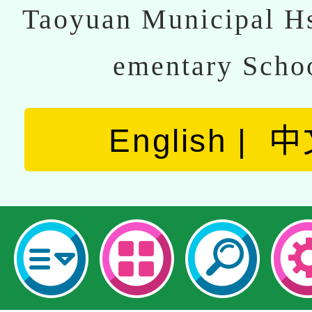
Taoyuan Municipal Hs
ementary Scho
English
中