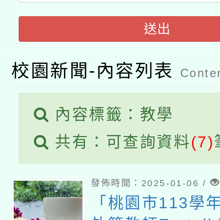
科技賦能─人工智慧(AI
暨閱讀推動專業研習
送出
A3數位素養講師名單
礎課程
「數位內容與教學軟體線
校園新聞-內容列表
Conten
有關大陸委員會函釋公
pilot」
轉知經濟部水利署委託
薪期間赴陸應申請許可
內容標籤：教學
115年8月22日(星期六)
業技術研究院辦理「11
共有：可查詢資料
(7)
2026年桃園地景藝術
桃園市孔廟祈福系列活
用水績優單位及節水達
發佈時間：2025-01-06 /
開 智慧啟航」
動」
「桃園市113學