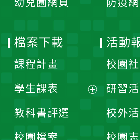
幼兒園網頁
防疫網
選
開
單
選
檔案下載
活動
單
課程計畫
校園社
學生課表
研習活
展
教科書評選
校外活
開
校園檔案
校園志
選