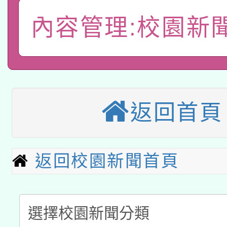
A3數位素養講師名單
礎課程
內容管理:校園新
「數位內容與教學軟體線
有關大陸委員會函釋公
pilot」
轉知經濟部水利署委託
薪期間赴陸應申請許可
返回首頁
115年8月22日(星期六)
業技術研究院辦理「11
2026年桃園地景藝術
桃園市孔廟祈福系列活
用水績優單位及節水達
本校115學年度第2次
返回校園新聞首頁
開 智慧啟航」
動」
適應運動共學行動站研
招甄選結果公告(無人
本館辦理115年度閱讀
招)