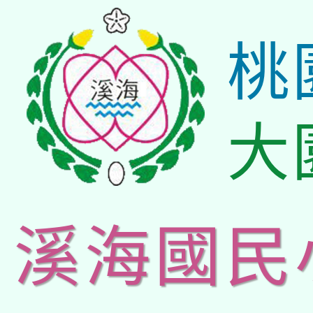
桃
大
溪海國民