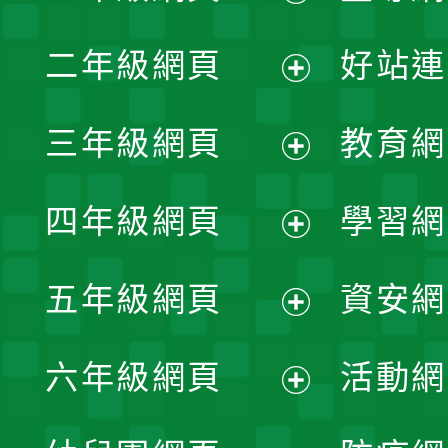
展
二年級網頁
好站連
開
展
三年級網頁
教育網
選
開
展
單
四年級網頁
學習網
選
開
展
單
五年級網頁
資安網
選
開
展
單
六年級網頁
活動網
選
開
展
單