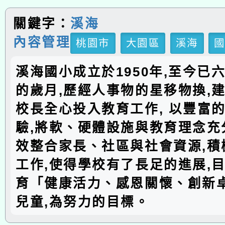
關鍵字：
溪海
內容管理
桃園市
大園區
溪海
溪海國小成立於1950年,至今已
的歲月,歷經人事物的星移物換,建
校長全心投入教育工作, 以豐富
驗,將軟、硬體設施與教育理念充分
效整合家長、社區與社會資源,積
工作,使得學校有了長足的進展,
育「健康活力、感恩關懷、創新
兒童,為努力的目標。