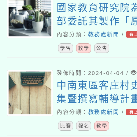
國家教育研究院
部委託其製作「
要歷史事件」補
內容分類：
教務處新聞
/
有
學習
教學
公告
發佈時間：2024-04-04 /
中南東區客庄村
集暨撰寫輔導計
會
內容分類：
教務處新聞
/
有
比賽
報名
教學