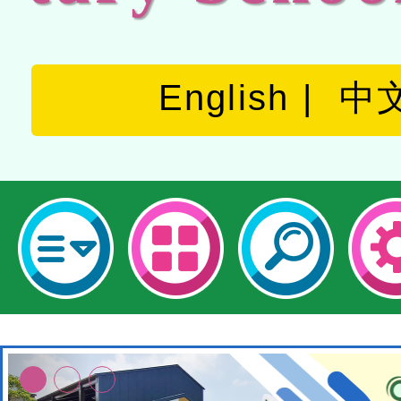
English
中