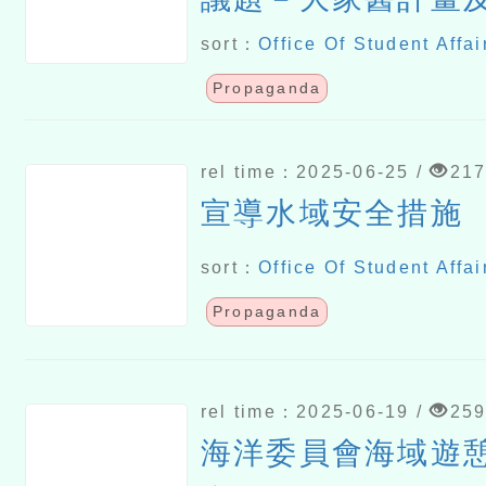
戒菸服務
sort：
Office Of Student Affai
Propaganda
rel time：2025-06-25 /
21
宣導水域安全措施
sort：
Office Of Student Affai
Propaganda
rel time：2025-06-19 /
25
海洋委員會海域遊