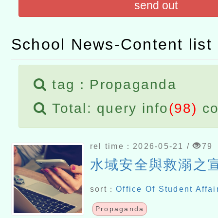
send out
進學校輔導計畫師資專業
民族教育政策研討會「原
轉知教育部國民及學前教
計畫
趨勢與發展」
政府教育局辦理「115年
School News-Content list
函轉國立臺灣師範大學辦
研習實施計畫－夢的N次方
臺北學習中心115年度第2
轉知有關國立成功大學辦
tag：Propaganda
北場」計畫
班」招生簡章及EDM
共融平台-教案暨教學示範
教育部國民及學前教育署「11
Total: query info
(98)
co
章
COVID-19疫苗接種計畫
擴大為「滿6個月以上尚未
rel time：2026-05-21 /
79
措施，延長至115年9月28
水域安全與救溺之
sort：
Office Of Student Affai
Propaganda