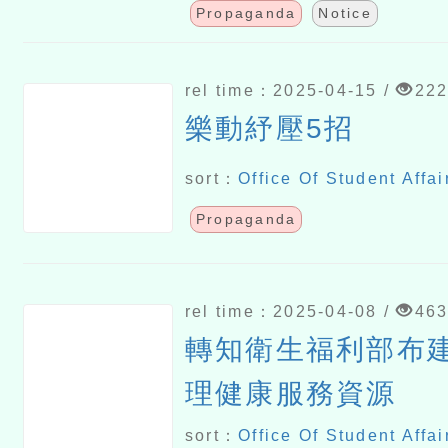
Propaganda
Notice
rel time：2025-04-15 /
22
樂動紓壓5招
sort：
Office Of Student Affai
Propaganda
rel time：2025-04-08 /
46
轉知衛生福利部布
理健康服務資源
sort：
Office Of Student Affai