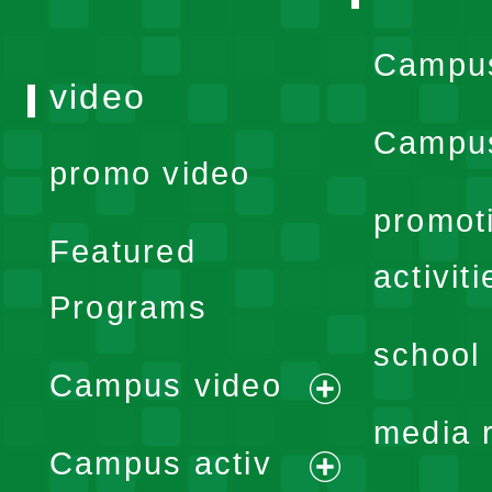
Campu
video
Campus
promo video
promot
Featured
activiti
Programs
school 
Campus video
expand
media 
Campus activ
menu