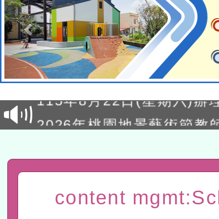
轉知經濟部水利署委託財
研究院辦理「115年表揚
115年8月22日(星期六)辦
位及節水達人選拔活動」
市孔廟祈福系列活動—儒門
2026年桃園地景藝術節教
航」
「2026桃園藝術巡演」活
宜
轉知教育部國民及學前教
灣師範大學辦理「114至1
函轉國家教育研究院中心辦
content mgmt:Sc
進學校輔導計畫師資專業
民族教育政策研討會「原
轉知教育部國民及學前教