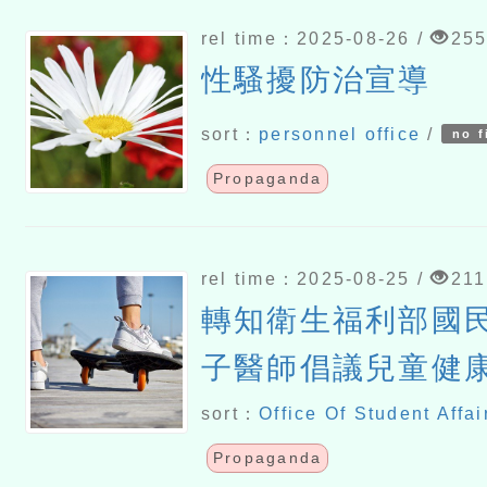
rel time：2025-08-26 /
25
性騷擾防治宣導
sort：
personnel office
/
no f
Propaganda
rel time：2025-08-25 /
211
轉知衛生福利部國
子醫師倡議兒童健康
版)」及「柚子醫師
sort：
Office Of Student Affai
體位(精華版)」影片
Propaganda