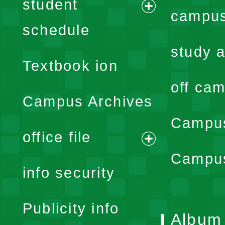
student
campus
expand
schedule
menu
study a
Textbook ion
off cam
Campus Archives
Campus
office file
expand
Campus
info security
menu
Publicity info
Album