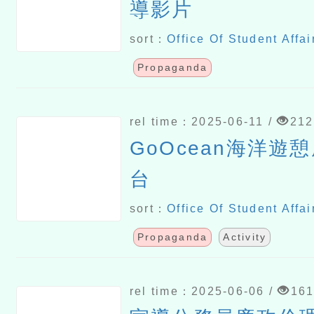
導影片
sort：
Office Of Student Affai
Propaganda
rel time：2025-06-11 /
212
GoOcean海洋遊
台
sort：
Office Of Student Affai
Propaganda
Activity
rel time：2025-06-06 /
16