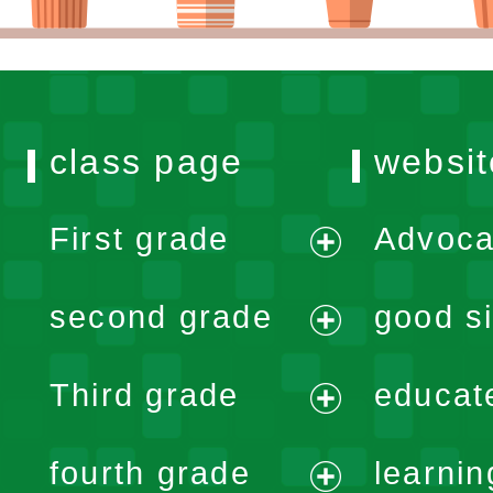
class page
websit
First grade
Advoca
expand
second grade
good si
menu
expand
Third grade
educat
menu
expand
fourth grade
learnin