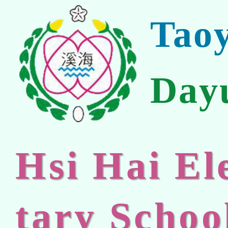
Tao
Day
Hsi Hai E
tary Schoo