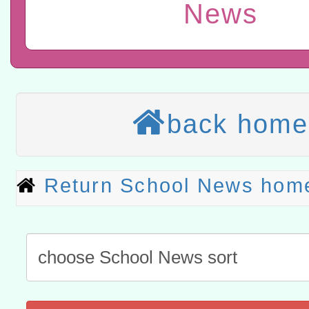
News
計畫
趨勢與發展」
政府教育局辦理「115年
函轉國立臺灣師範大學辦
研習實施計畫－夢的N次方
臺北學習中心115年度第2
轉知有關國立成功大學辦
北場」計畫
班」招生簡章及EDM
共融平台-教案暨教學示範
教育部國民及學前教育署「11
back home
章
COVID-19疫苗接種計畫
轉知經濟部水利署委託財
擴大為「滿6個月以上尚未
研究院辦理「115年表揚
115年8月22日(星期六)辦
Return School News hom
措施，延長至115年9月28
位及節水達人選拔活動」
市孔廟祈福系列活動—儒門
2026年桃園地景藝術節教
航」
「2026桃園藝術巡演」活
宜
轉知教育部國民及學前教
灣師範大學辦理「114至1
函轉國家教育研究院中心辦