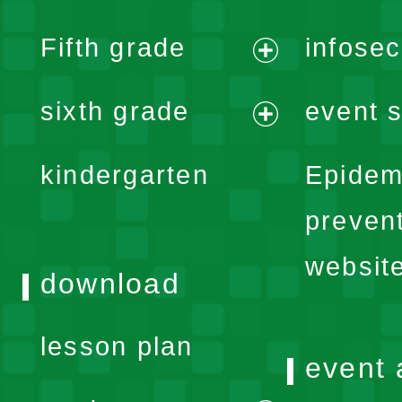
menu
expand
Fifth grade
infose
menu
expand
sixth grade
event s
menu
expand
kindergarten
Epidem
menu
preven
websit
download
lesson plan
event 