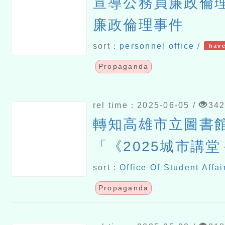
宣導公務員廉政倫
廉政倫理事件
sort：
personnel office
/
have
Propaganda
rel time：2025-06-05 /
34
轉知高雄市立圖書
「《2025城市講
座》烏蘇拉·海澤(Ursu
sort：
Office Of Student Affai
教授：跨物種正義
Propaganda
活動