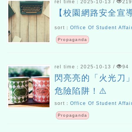
rel time：2025-10-13 /
21
【校園網路安全宣
sort：
Office Of Student Affai
Propaganda
rel time：2025-10-13 /
94
閃亮亮的「火光刀
危險陷阱！⚠️
sort：
Office Of Student Affai
Propaganda