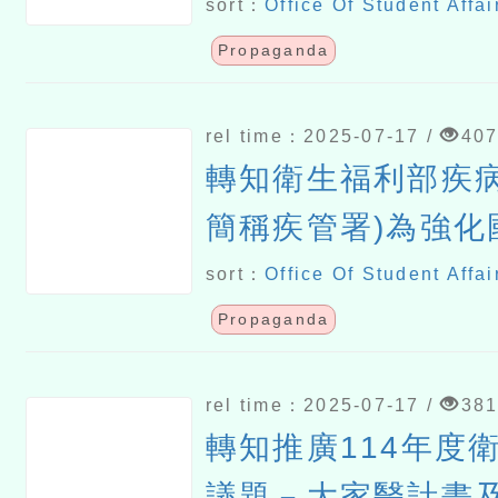
sort：
Office Of Student Affai
Propaganda
rel time：2025-07-17 /
40
轉知衛生福利部疾病
簡稱疾管署)為強化
病等性傳染病防治
sort：
Office Of Student Affai
染病衛教資源」專區
Propaganda
年7月1日起提供「
rel time：2025-07-17 /
38
諮詢與梅毒篩檢服
轉知推廣114年度
議題－大家醫計畫