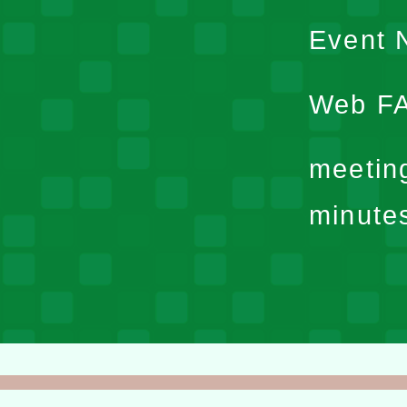
Event N
Web F
meetin
minute