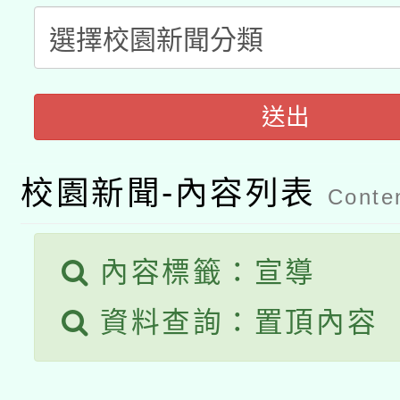
適應運動共學行動站研
招甄選結果公告(無人
心」，鼓勵退休同仁踴
本館辦理115年度閱讀
招)
案。
科技賦能─人工智慧(AI
送出
暨閱讀推動專業研習
A3數位素養講師名單
礎課程
校園新聞-內容列表
Conten
「數位內容與教學軟體線
有關大陸委員會函釋公
pilot」
內容標籤：宣導
轉知經濟部水利署委託
薪期間赴陸應申請許可
資料查詢：置頂內容
業技術研究院辦理「11
用水績優單位及節水達