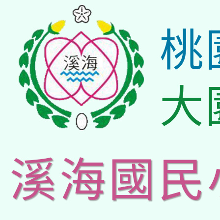
桃
大
溪海國民