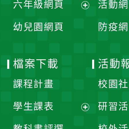
單
六年級網頁
活動網
選
開
展
單
幼兒園網頁
防疫網
選
開
單
選
檔案下載
活動
單
課程計畫
校園社
學生課表
研習活
展
教科書評選
校外活