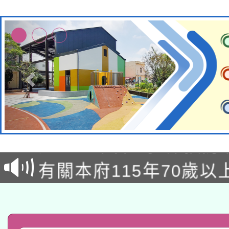
兒童少年暑期犯罪預防
有關本府115年70歲
答一案
本校115學年度第2次
人員健康講座「吃得安
適應運動共學行動站研
招甄選結果公告(無人
心」，鼓勵退休同仁踴