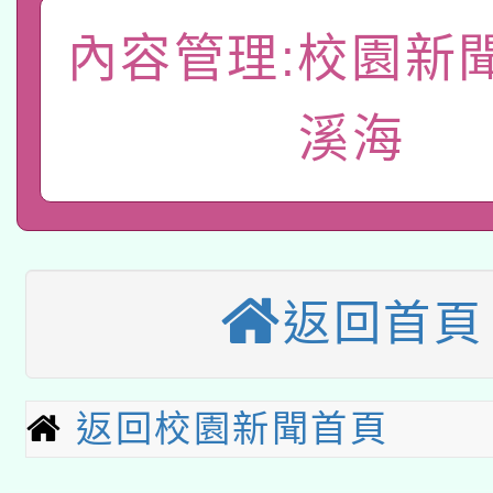
本館辦理115年度閱讀
招)
案。
內容管理:校園新
科技賦能─人工智慧(AI
暨閱讀推動專業研習
溪海
A3數位素養講師名單
礎課程
「數位內容與教學軟體線
有關大陸委員會函釋公
pilot」
轉知經濟部水利署委託
薪期間赴陸應申請許可
返回首頁
兒童少年暑期犯罪預防
業技術研究院辦理「11
有關本府115年70歲
答一案
用水績優單位及節水達
返回校園新聞首頁
本校115學年度第2次
人員健康講座「吃得安
動」