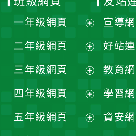
班級網頁
友站
一年級網頁
宣導網
展
二年級網頁
好站連
開
展
三年級網頁
教育網
選
開
展
單
四年級網頁
學習網
選
開
展
單
五年級網頁
資安網
選
開
展