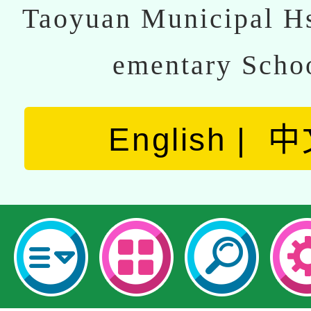
Taoyuan Municipal Hs
ementary Scho
English
中