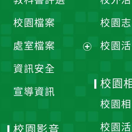
開
校園檔案
校園志
選
單
處室檔案
校園活
展
資訊安全
開
校園
宣導資訊
選
校園相
單
校園活
校園影音